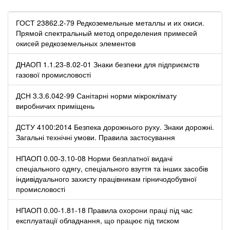
ГОСТ 23862.2-79 Редкоземельные металлы и их окиси.
Прямой спектральный метод определения примесей
окисей редкоземельных элементов
ДНАОП 1.1.23-8.02-01 Знаки безпеки для підприємств
газової промисловості
ДСН 3.3.6.042-99 Санітарні норми мікроклімату
виробничих приміщень
ДСТУ 4100:2014 Безпека дорожнього руху. Знаки дорожні.
Загальні технічні умови. Правила застосування
НПАОП 0.00-3.10-08 Норми безплатної видачі
спеціального одягу, спеціального взуття та інших засобів
індивідуального захисту працівникам гірничодобувної
промисловості
НПАОП 0.00-1.81-18 Правила охорони праці під час
експлуатації обладнання, що працює під тиском