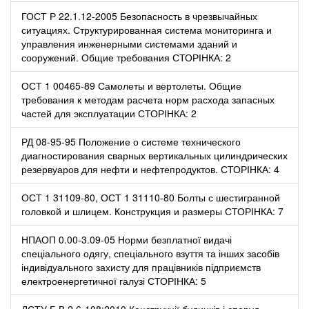
ГОСТ Р 22.1.12-2005 Безопасность в чрезвычайных
ситуациях. Структурированная система мониторинга и
управления инженерными системами зданий и
сооружений. Общие требования СТОРІНКА: 2
ОСТ 1 00465-89 Самолеты и вертолеты. Общие
требования к методам расчета норм расхода запасных
частей для эксплуатации СТОРІНКА: 2
РД 08-95-95 Положение о системе технического
диагностирования сварных вертикальных цилиндрических
резервуаров для нефти и нефтепродуктов. СТОРІНКА: 4
ОСТ 1 31109-80, ОСТ 1 31110-80 Болты с шестигранной
головкой и шлицем. Конструкция и размеры СТОРІНКА: 7
НПАОП 0.00-3.09-05 Норми безплатної видачі
спеціального одягу, спеціального взуття та інших засобів
індивідуального захисту для працівників підприємств
електроенергетичної галузі СТОРІНКА: 5
ДСТУ Б В.2.6-108:2010 Конструкції будинків і споруд.