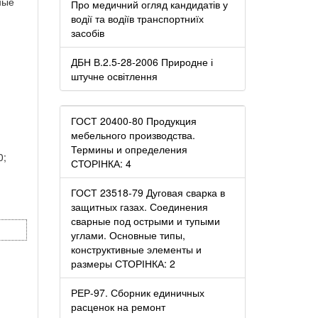
ные
Про медичний огляд кандидатів у
водії та водіїв транспортниїх
засобів
ДБН В.2.5-28-2006 Природне і
штучне освітлення
ГОСТ 20400-80 Продукция
мебельного производства.
Термины и определения
0;
СТОРІНКА: 4
ГОСТ 23518-79 Дуговая сварка в
защитных газах. Соединения
сварные под острыми и тупыми
углами. Основные типы,
конструктивные элементы и
размеры СТОРІНКА: 2
РЕР-97. Сборник единичных
расценок на ремонт