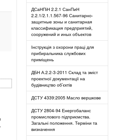
ДСаНПіН 2.2.1 СанПиН
2.2.1/2.1.1.567-96 Санитарно-
защитные зоны и санитарная
классификация предприятий,
сооружений и иных объектов
Інструкція з охорони праці для
прибиральника службових
приміщень
ДБН А.2.2-3-2011 Склад та зміст
проектної документації на
будівництво об’єктів
ДСТУ 4339:2005 Масло вершкове
ДСТУ 2804-94 Енергобаланс
промислового підприємства.
и
Загальні положення. Терміни та
,
визначення