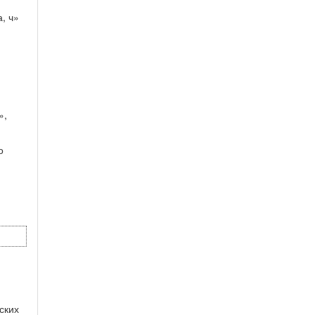
, ч»
»,
о
ских