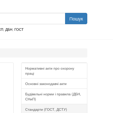
СП
,
ДБН
,
ГОСТ
Нормативні акти про охорону
праці
Основні законодавчі акти
Будівельні норми і правила (ДБН,
СНиП)
Стандарти (ГОСТ, ДСТУ)