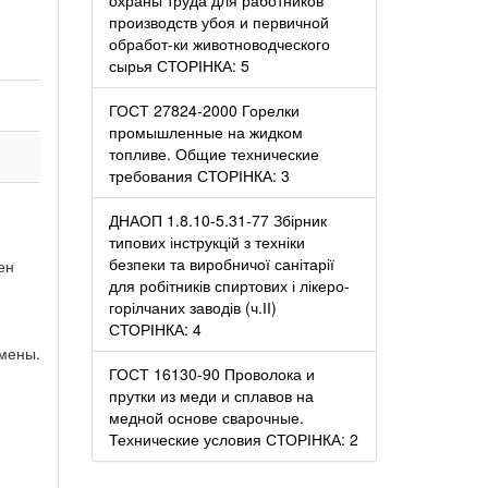
производств убоя и первичной
обработ-ки животноводческого
сырья СТОРІНКА: 5
ГОСТ 27824-2000 Горелки
промышленные на жидком
топливе. Общие технические
требования СТОРІНКА: 3
ДНАОП 1.8.10-5.31-77 Збірник
типових інструкцій з техніки
безпеки та виробничої санітарії
ен
для робітників спиртових і лікеро-
горілчаних заводів (ч.ІІ)
СТОРІНКА: 4
амены.
ГОСТ 16130-90 Проволока и
прутки из меди и сплавов на
медной основе сварочные.
Технические условия СТОРІНКА: 2