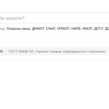
лад:
Охорона праці
,
ДНАОП
,
СНиП
,
НПАОП
,
НАПБ
,
НАОП
,
ДСТУ
,
Д
У)
ГОСТ 25696-83. Горелки газовые инфракрасного излучения