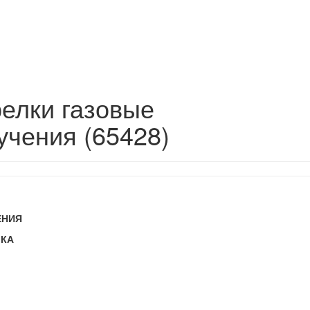
релки газовые
учения (65428)
ЕНИЯ
МКА