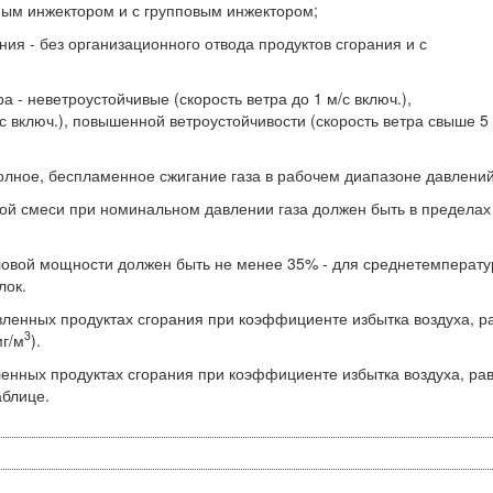
ьным инжектором и с групповым инжектором;
ния - без организационного отвода продуктов сгорания и с
а - неветроустойчивые (скорость ветра до 1 м/с включ.),
с включ.), повышенной ветроустойчивости (скорость ветра свыше 5
полное, беспламенное сжигание газа в рабочем диапазоне давлений
ной смеси при номинальном давлении газа должен быть в пределах 
пловой мощности должен быть не менее 35% - для среднетемперат
лок.
авленных продуктах сгорания при коэффициенте избытка воздуха, р
3
мг/м
).
вленных продуктах сгорания при коэффициенте избытка воздуха, ра
аблице.