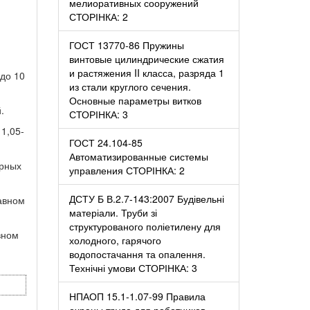
мелиоративных сооружений
СТОРІНКА: 2
ГОСТ 13770-86 Пружины
винтовые цилиндрические сжатия
и растяжения II класса, разряда 1
 до 10
из стали круглого сечения.
Основные параметры витков
.
СТОРІНКА: 3
1,05-
ГОСТ 24.104-85
Автоматизированные системы
урных
управления СТОРІНКА: 2
ДСТУ Б В.2.7-143:2007 Будівельні
авном
матеріали. Труби зі
структурованого поліетилену для
вном
холодного, гарячого
водопостачання та опалення.
Технічні умови СТОРІНКА: 3
НПАОП 15.1-1.07-99 Правила
охраны труда для работников