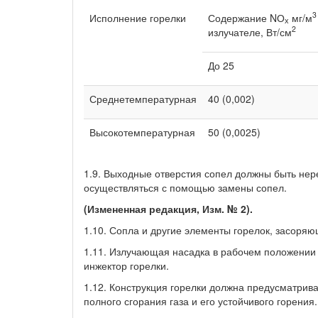
3
Исполнение горелки
Содержание NО
мг/м
х
2
излучателе, Вт/см
До 25
Среднетемпературная
40 (0,002)
Высокотемпературная
50 (0,0025)
1.9. Выходные отверстия сопел должны быть нер
осуществляться с помощью замены сопел.
(Измененная редакция, Изм. № 2).
1.10. Сопла и другие элементы горелок, засоря
1.11. Излучающая насадка в рабочем положении 
инжектор горелки.
1.12. Конструкция горелки должна предусматрив
полного сгорания газа и его устойчивого горения.