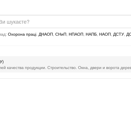
лад:
Охорона праці
,
ДНАОП
,
СНиП
,
НПАОП
,
НАПБ
,
НАОП
,
ДСТУ
,
Д
У)
лей качества продукции. Строительство. Окна, двери и ворота дер