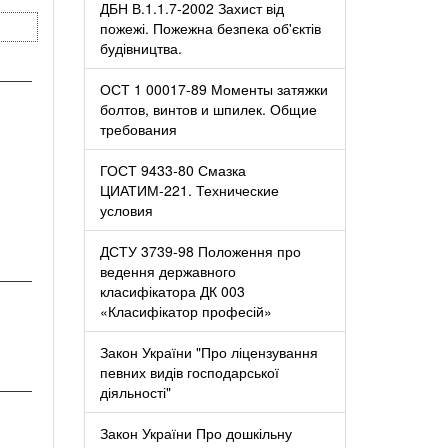
ДБН В.1.1.7-2002 Захист від
пожежі. Пожежна безпека об'єктів
будівництва.
────
ОСТ 1 00017-89 Моменты затяжки
болтов, винтов и шпилек. Общие
требования
ГОСТ 9433-80 Смазка
ЦИАТИМ-221. Технические
условия
ДСТУ 3739-98 Положення про
ведення державного
────
класифікатора ДК 003
«Класифікатор професій»
Закон України "Про ліцензування
певних видів господарської
────
діяльності"
Закон України Про дошкільну