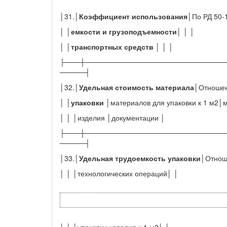
│31.│
Коэффициент использования
│По РД 50-
│ │
емкости и грузоподъемности
│ │ │
│ │
транспортных средств
│ │ │
├───┼────────────────────────────
─────┤
│32.│
Удельная стоимость материала
│Отношен
│ │
упаковки
│материалов для упаковки к 1 м2│
│ │ │изделия │документации │
├───┼────────────────────────────
─────┤
│33.│
Удельная трудоемкость упаковки
│Отнош
│ │ │технологических операций│ │
│ │ │упаковки изделия к 1 м2│ │