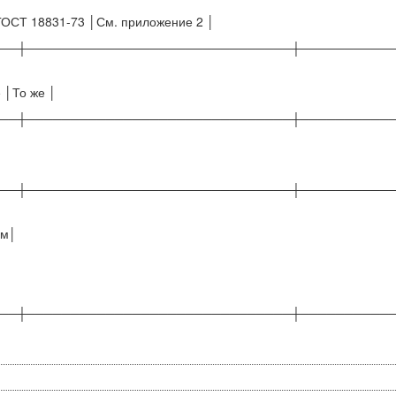
ГОСТ 18831-73 │См. приложение 2 │
──┼──────────────────────────────┼──────────
 │То же │
──┼──────────────────────────────┼──────────
──┼──────────────────────────────┼──────────
им│
──┼──────────────────────────────┼──────────