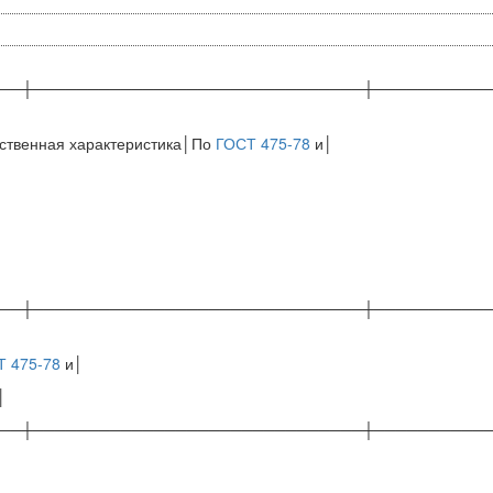
──┼──────────────────────────────┼──────────
ственная характеристика│По
ГОСТ 475-78
и│
──┼──────────────────────────────┼──────────
Т 475-78
и│
│
──┼──────────────────────────────┼──────────