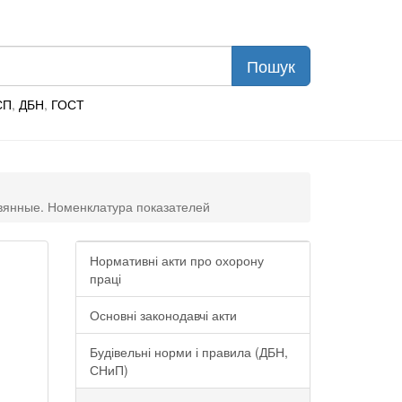
СП
,
ДБН
,
ГОСТ
евянные. Номенклатура показателей
Нормативні акти про охорону
праці
Основні законодавчі акти
Будівельні норми і правила (ДБН,
СНиП)