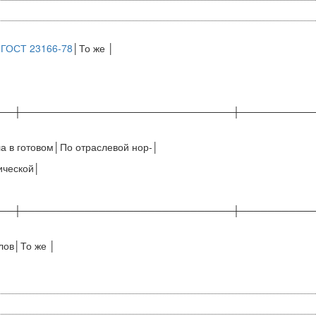
и
ГОСТ 23166-78
│То же │
──┼──────────────────────────────┼──────────
а в готовом│По отраслевой нор-│
ической│
──┼──────────────────────────────┼──────────
лов│То же │