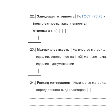
│22.│
Заводская готовность
│По
ГОСТ 475-78
│ │
(комплектность, законченность
│ │ │
│ │
отделки и т.п.)
│ │ │
├───┼────────────────────────────
─────┤
│23.│
Материалоемкость
│Количество материал
│ │ │изделии, отнесенное на 1 м2│мативно-техн
│ │ │изделия │документации │
├───┼────────────────────────────
─────┤
│24.│
Расход материалов
│Количество материа
│ │ │определенного вида (размеров,│ │