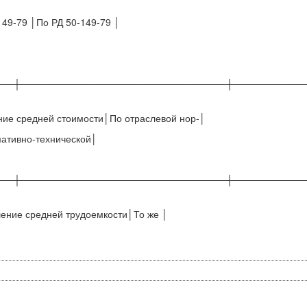
149-79 │По РД 50-149-79 │
──┼──────────────────────────────┼──────────
ие средней стоимости│По отраслевой нор-│
мативно-технической│
──┼──────────────────────────────┼──────────
ение средней трудоемкости│То же │