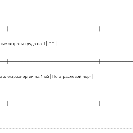
──┼──────────────────────────────┼──────────
ые затраты труда на 1│ "-" │
──┼──────────────────────────────┼──────────
ы электроэнергии на 1 м2│По отраслевой нор-│
──┼──────────────────────────────┼──────────