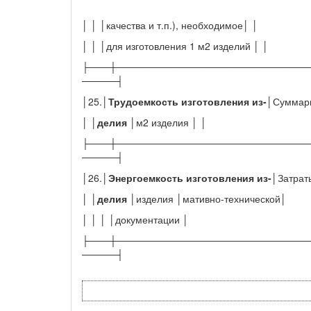
│ │ │качества и т.п.), необходимое│ │
│ │ │для изготовления 1 м2 изделий │ │
├───┼────────────────────────────
─────┤
│25.│
Трудоемкость изготовления из-
│Суммарн
│ │
делия
│м2 изделия │ │
├───┼────────────────────────────
─────┤
│26.│
Энергоемкость изготовления из-
│Затрат
│ │
делия
│изделия │мативно-технической│
│ │ │ │документации │
├───┼────────────────────────────
─────┤