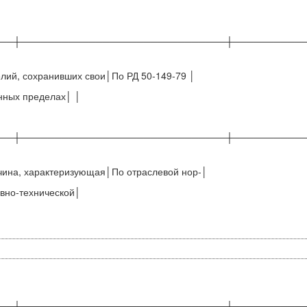
──┼──────────────────────────────┼──────────
лий, сохранивших свои│По РД 50-149-79 │
нных пределах│ │
──┼──────────────────────────────┼──────────
ина, характеризующая│По отраслевой нор-│
вно-технической│
──┼──────────────────────────────┼──────────