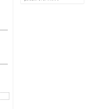
────
────