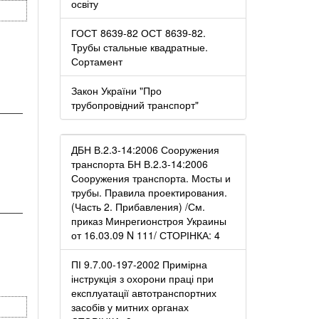
освіту
ГОСТ 8639-82 ОСТ 8639-82.
Трубы стальные квадратные.
Сортамент
Закон України "Про
трубопровідний транспорт"
────
ДБН В.2.3-14:2006 Сооружения
транспорта БН В.2.3-14:2006
Сооружения транспорта. Мосты и
трубы. Правила проектирования.
(Часть 2. Прибавления) /См.
────
приказ Минрегионстроя Украины
от 16.03.09 N 111/ СТОРІНКА: 4
ПІ 9.7.00-197-2002 Примірна
інструкція з охорони праці при
експлуатації автотранспортних
засобів у митних органах