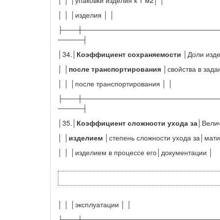
│ │ │изделия │ │
├───┼────────────────────────────
─────┤
│34.│
Коэффициент сохраняемости
│Доли изде
│ │
после транспортирования
│свойства в зада
│ │ │после транспортирования │ │
├───┼────────────────────────────
─────┤
│35.│
Коэффициент сложности ухода за
│Велич
│ │
изделием
│степень сложности ухода за│мати
│ │ │изделием в процессе его│документации │
│ │ │эксплуатации │ │
├───┼────────────────────────────