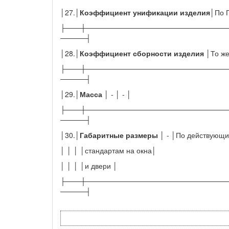
│27.│
Коэффициент унификации изделия
│По 
├───┼────────────────────────────
─────┤
│28.│
Коэффициент сборности изделия
│То же
├───┼────────────────────────────
─────┤
│29.│
Масса
│ - │ - │
├───┼────────────────────────────
─────┤
│30.│
Габаритные размеры
│ - │По действующ
│ │ │ │стандартам на окна│
│ │ │ │и двери │
├───┼────────────────────────────
─────┤