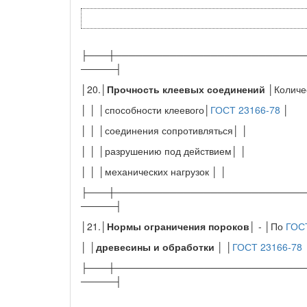
├───┼────────────────────────────
─────┤
│20.│
Прочность клеевых соединений
│Количе
│ │ │способности клеевого│
ГОСТ 23166-78
│
│ │ │соединения сопротивляться│ │
│ │ │разрушению под действием│ │
│ │ │механических нагрузок │ │
├───┼────────────────────────────
─────┤
│21.│
Нормы ограничения пороков
│ - │По
ГОС
│ │
древесины и обработки
│ │
ГОСТ 23166-78
├───┼────────────────────────────
─────┤