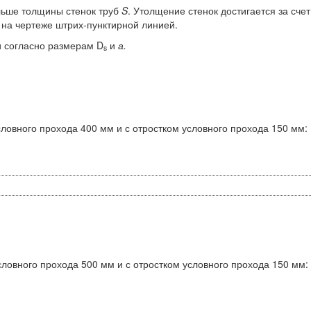
ьше толщины стенок труб
S
. Утолщение стенок достигается за счет
 на чертеже штрих-пунктирной линией.
и согласно размерам D
и
а.
s
ловного прохода 400 мм и с отростком условного прохода 150 мм:
ловного прохода 500 мм и с отростком условного прохода 150 мм: