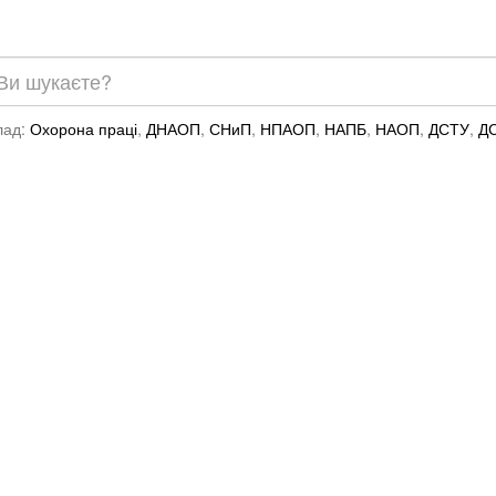
лад:
Охорона праці
,
ДНАОП
,
СНиП
,
НПАОП
,
НАПБ
,
НАОП
,
ДСТУ
,
Д