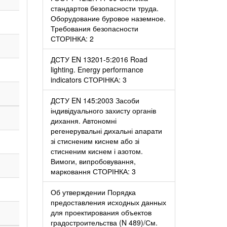
стандартов безопасности труда.
Оборудование буровое наземное.
Требования безопасности
СТОРІНКА: 2
81
9
ДСТУ EN 13201-5:2016 Road
lighting. Energy performance
indicators СТОРІНКА: 3
ДСТУ EN 145:2003 Засоби
індивідуального захисту органів
дихання. Автономні
регенерувальні дихальні апарати
зі стисненим киснем або зі
стисненим киснем і азотом.
Вимоги, випробовування,
98
10
марковання СТОРІНКА: 3
Об утверждении Порядка
предоставления исходных данных
для проектирования объектов
градостроительства (N 489)/См.