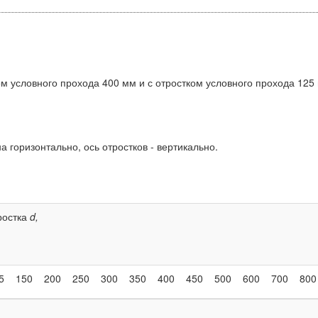
м условного прохода 400 мм и с отростком условного прохода 125
 горизонтально, ось отростков - вертикально.
ростка
d
,
5
150
200
250
300
350
400
450
500
600
700
800