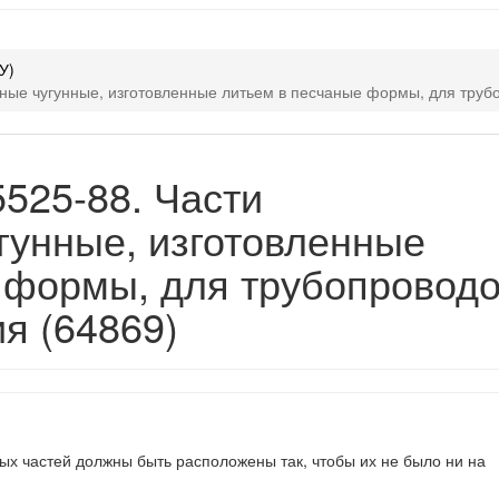
У)
ные чугунные, изготовленные литьем в песчаные формы, для труб
525-88. Части
гунные, изготовленные
 формы, для трубопроводо
я (64869)
ых частей должны быть расположены так, чтобы их не было ни на