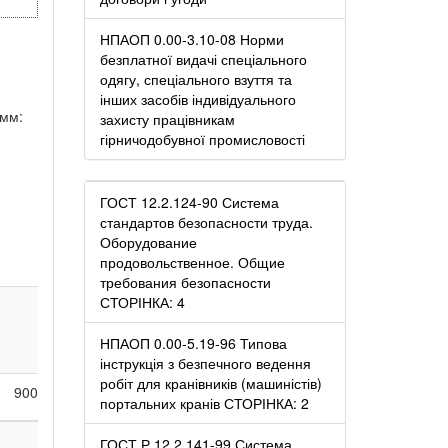
НПАОП 0.00-3.10-08 Норми
безплатної видачі спеціального
одягу, спеціального взуття та
інших засобів індивідуального
 мм:
захисту працівникам
гірничодобувної промисловості
ГОСТ 12.2.124-90 Система
стандартов безопасности труда.
Оборудование
продовольственное. Общие
требования безопасности
СТОРІНКА: 4
Наружный
Толщина
диаметр
стенки
НПАОП 0.00-5.19-96 Типова
інструкція з безпечного ведення
робіт для кранівників (машиністів)
900
1000
1200
ствола
D
ствола S
н
портальних кранів СТОРІНКА: 2
ГОСТ Р 12.2.141-99 Система