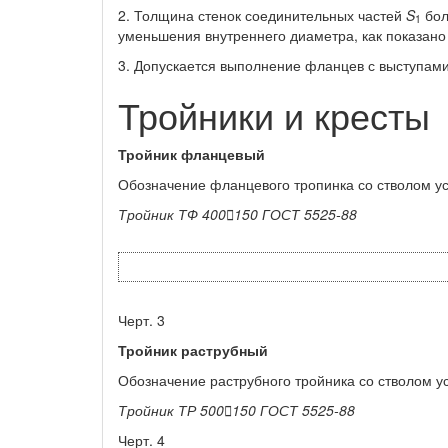
2. Толщина стенок соединительных частей
S
бол
1
уменьшения внутреннего диаметра, как показано
3. Допускается выполнение фланцев с выступам
Тройники и кресты
Тройник фланцевый
Обозначение фланцевого тропинка со стволом ус
Тройник ТФ
400

150
ГОСТ
5525-88
Черт. 3
Тройник раструбный
Обозначение раструбного тройника со стволом ус
Тройник ТР 500

150
ГОСТ
5525-88
Черт. 4