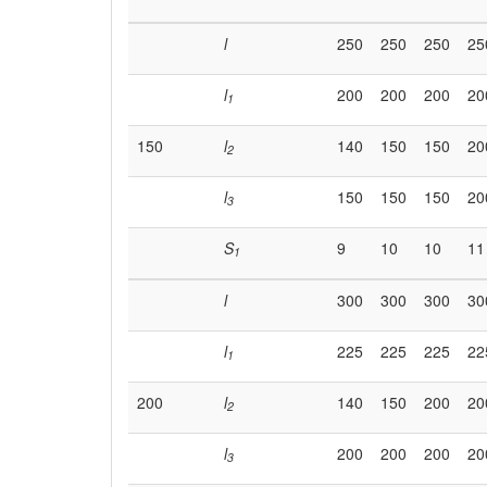
l
250
250
250
25
l
200
200
200
20
1
150
l
140
150
150
20
2
l
150
150
150
20
3
S
9
10
10
11
1
l
300
300
300
30
l
225
225
225
22
1
200
l
140
150
200
20
2
l
200
200
200
20
3