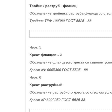
Тройник раструб
-
фланец
Обозначение тройника раструба-фланца со ствол
Тройник ТРФ
100

80
ГО
CT
5525 - 88
Черт. 5
Крест фланцевый
Обозначение фланцевого креста со стволом усло
Крест КФ 600

300 ГОСТ 5525 -
88
Черт. 6
Крест раструбный
Обозначение раструбного креста со стволом усло
Крест КР
600

250
ГОСТ
5525-88