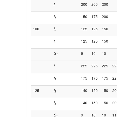
l
200
200
200
l
150
175
200
1
100
l
125
125
150
2
l
125
125
150
3
S
9
10
10
1
l
225
225
225
22
l
175
175
175
22
1
125
l
140
150
150
20
2
l
140
150
150
20
3
S
9
10
10
11
1