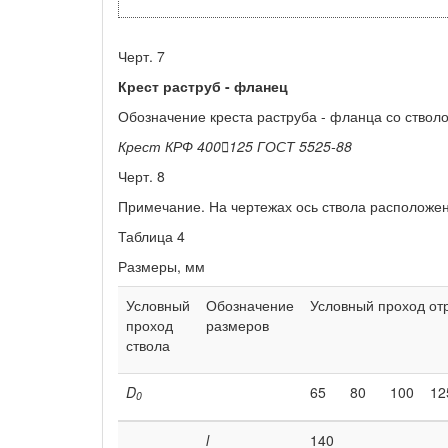
Черт. 7
Крест раструб
-
фланец
Обозначение креста раструба - фланца со стволо
Крест КРФ
400

125
ГОСТ
5525-88
Черт. 8
Примечание. На чертежах ось ствола расположена
Таблица 4
Размеры, мм
Условный
Обозначение
Условный проход от
проход
размеров
ствола
D
65
80
100
12
0
l
140