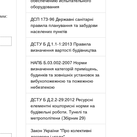
обеспечению испытательного
оборудования
 мм:
ДСП 173-96 Державні санітарні
правила планування та забудови
населених пунктів
ДСТУ Б Д.1.1-1:2013 Правила
визначення вартості будівництва
НАПБ Б.03.002-2007 Норми
визначення категорій приміщень,
будинків та зовнішніх установок за
вибухопожежною та пожежною
небезпекою
ДСТУ Б Д.2.2-29:2012 Ресурсні
елементні кошторисні норми на
будівельні роботи. Тунелі та
метрополітени (Збірник 29)
Закон України "Про колективні
договори і угоди"