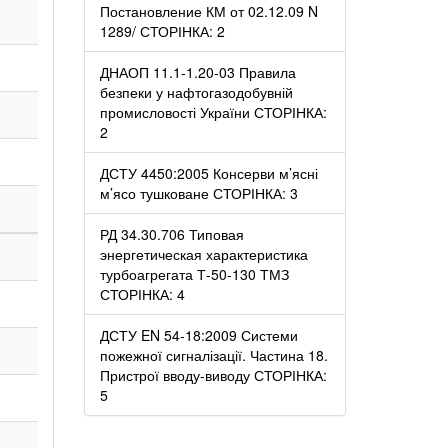
Постановление КМ от 02.12.09 N
1289/ СТОРІНКА: 2
ДНАОП 11.1-1.20-03 Правила
безпеки у нафтогазодобувній
118
10
промисловості України СТОРІНКА:
2
ДСТУ 4450:2005 Консерви м’ясні
м’ясо тушковане СТОРІНКА: 3
РД 34.30.706 Типовая
энергетическая характеристика
турбоагрегата Т-50-130 ТМЗ
СТОРІНКА: 4
ДСТУ EN 54-18:2009 Системи
144
11
пожежної сигналізації. Частина 18.
Пристрої вводу-виводу СТОРІНКА:
5