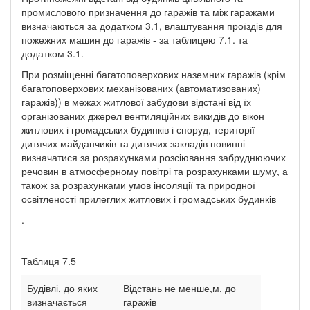
промислового призначення до гаражів та між гаражами
визначаються за додатком 3.1, влаштування проїздів для
пожежних машин до гаражів - за таблицею 7.1. та
додатком 3.1.
При розміщенні багатоповерхових наземних гаражів (крім
багатоповерхових механізованих (автоматизованих)
гаражів)) в межах житлової забудови відстані від їх
організованих джерел вентиляційних викидів до вікон
житлових і громадських будинків і споруд, території
дитячих майданчиків та дитячих закладів повинні
визначатися за розрахунками розсіювання забруднюючих
речовин в атмосферному повітрі та розрахунками шуму, а
також за розрахунками умов інсоляції та природної
освітленості прилеглих житлових і громадських будинків
.
Таблиця 7.5
Будівлі, до яких
Відстань не менше,м, до
визначається
гаражів