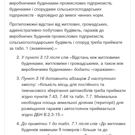
виробничими будинками промислових підприємств,
будинками і спорудами сільськогосподарських
підприємств - відповідно до вимог чинних норм.
Протипожежні відстані від житлових, громадських,
адміністративно-побутових будівель, гаражів до
виробничих будинків промислових підприємств,
сільськогосподарських будівель і споруд треба приймати
за табл. 1 (знаменник).»
У пункті 3.13 після слів
«Відстань між житловими
будинками, житловими і громадськими, а також між
виробничими будинками»
додати
«гаражами».
Пункт 3.16 доповнити абзацом 2 наступного
змісту:
«Кількість місць для постійного та
тимчасового зберігання автомобілів треба приймати
згідно пунктів 7.43, 7.44 та табл. 7.7. Мінімальна
необхідна площа земельної ділянки (території) для
розміщення гаражів і автостоянок приймається
згідно ДБН В.2.3-15.»
До примітки 1 до табл. 7.1 після слів
«До житлових
будинків заввишки 9 поверхів і більше та до