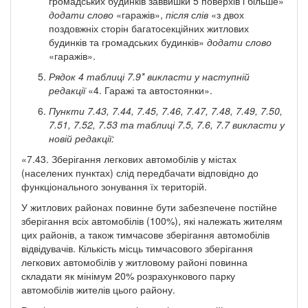
громадських будинків заввишки 5 поверхів і більше»
додати слово
«гаражів»,
після слів
«з двох
поздовжніх сторін багатосекційних житлових
будинків та громадських будинків»
додати слово
«гаражів».
Рядок 4 таблиці 7.9* викласти у наступній
редакції
«4. Гаражі та автостоянки».
Пункти 7.43, 7.44, 7.45, 7.46, 7.47, 7.48, 7.49, 7.50,
7.51, 7.52, 7.53 та таблиці 7.5, 7.6, 7.7 викласти у
новій редакції:
«7.43. Зберігання легкових автомобілів у містах
(населених пунктах) слід передбачати відповідно до
функціонального зонування їх територій.
У житлових районах повинне бути забезпечене постійне
зберігання всіх автомобілів (100%), які належать жителям
цих районів, а також тимчасове зберігання автомобілів
відвідувачів. Кількість місць тимчасового зберігання
легкових автомобілів у житловому районі повинна
складати як мінімум 20% розрахункового парку
автомобілів жителів цього району.