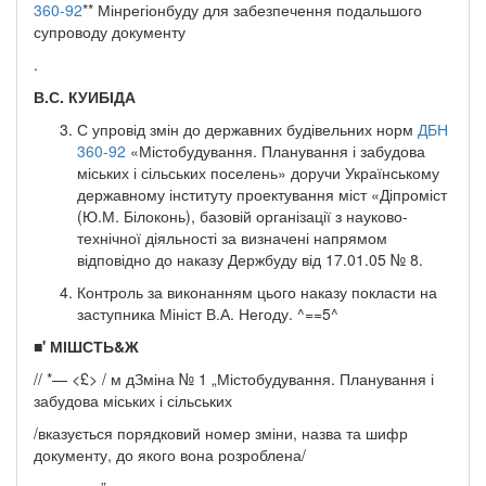
360-92
** Мінрегіонбуду для забезпечення подальшого
супроводу документу
.
В.С. КУИБІДА
С упровід змін до державних будівельних норм
ДБН
360-92
«Містобудування. Планування і забудова
міських і сільських поселень» доручи Українському
державному інституту проектування міст «Діпроміст
(Ю.М. Білоконь), базовій організації з науково-
технічної діяльності за визначені напрямом
відповідно до наказу Держбуду від 17.01.05 № 8.
Контроль за виконанням цього наказу покласти на
заступника Мініст В.А. Негоду. ^==5^
■
' МІШСТЬ&Ж
// *— <£> / м дЗміна № 1 „Містобудування. Планування і
забудова міських і сільських
/вказується порядковий номер зміни, назва та шифр
документу, до якого вона розроблена/