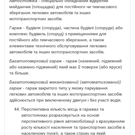
Автостоянка -
спеціально обладнаний відкритий
майданчик (площадка) для постійного чи тимчасового
зберігання легкових автомобілів та інших
мототранспортних засобів.
Гараж
- будівля (споруда), частина будівлі (споруди) або
комплекс будівель (споруд) з приміщеннями для
постійного або тимчасового зберігання, а також
елементами технічного обслуговування легкових
автомобілів та інших мототранспортних засобів.
Багатоповерховий гараж -
гараж (наземний, підземний
або наземно-підземний) який має 2 поверхи (або яруси)
та більше.
Багатоповерховий механізований (автоматизований)
гараж -
гараж закритого типу у якому паркування
легкових автомобілів та інших мототранспортних засобів
здійснюється при виключеному двигуні і без участі водія.
Перспективна кількість місць в гаражах та
автостоянках розраховується на основі
перспективного рівня автомобілізації з врахуванням
росту кількості населення та транспортних засобів в
населеному пункті, а також строку на який