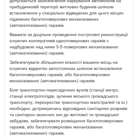
допускається забезпечення паркування автомобілів на
прибудинковій території житлових будинків шляхом
встановлення у спеціально відведених для цього місцях
підземних багатоповерхових механізованих
(автоматизованих) гаражів.
Вважати за доцільне проведення поступової реконструкції
існуючих кооперативів одноповерхових гаражів з
надбудовою над ними 3-5-поверхових механізованих
(автоматизованих) гаражів.
Забезпечувати збільшення кількості машино-місць на
існуючих відкритих автостоянках шляхом встановлення
багатоповерхових гаражів, або багатоповерхових
механізованих (автоматизованих) гаражів.
Біля транспортно-пересадочних вузлів (станції метро,
станції електропоїздів, зупинки міського громадського
транспорту, перехрестки транспортних магістралей та ін.)
необхідно, дотримуючись відповідних санітарних розривів
та санітарно-захисних зон до житлової та громадської
забудови, забезпечувати розміщення багатоповерхових
гаражів, або багатоповерхових механізованих
(автоматизованих) гаражів.