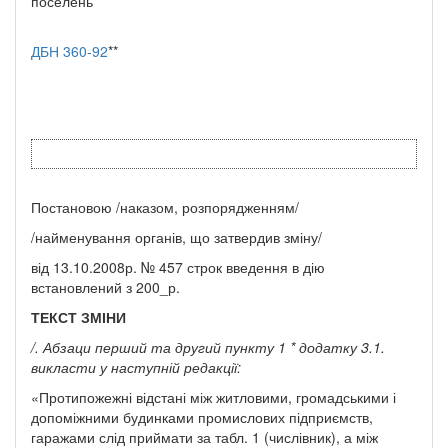
поселень”
ДБН 360-92
**
Постановою /наказом, розпорядженням/
/найменування органів, що затвердив зміну/
від 13.10.2008р. № 457 строк введення в дію
встановлений з 200_р.
ТЕКСТ ЗМІНИ
/. Абзаци перший та другий пункту 1 * додатку 3.1.
викласти у наступній редакції:
«Протипожежні відстані між житловими, громадськими і
допоміжними будинками промислових підприємств,
гаражами слід приймати за табл. 1 (числівник), а між