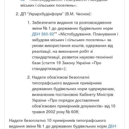
міських і сільських поселень».
ДП “Укрархбудінформ” (В.М. Чеснок):
Забезпечити видання та розповсюдження
зміни № 1 до державних будівельних норм
ДБН 360-92
** «Містобудування. Планування і
забудова міських і сільських поселень» за
умови використання коштів, одержаних від
реалізації, на виконання робіт зі
стандартизації, розвиток науково-технічної
бази (стаття 19 Закону України «Про
стандартизацію»);
Надати обов’язкові безоплатні
типографського видання примірники
державних будівельних норм одержувачам,
визначеним постановою Кабінету Міністрів
України «Про порядок доставляння
обов’язкових примірників документів» від 10
травня 2002 року № 608;
Надати безоплатно 10 примірників типографського
видання зміни № 1 до державних будівельних норм
ДБН