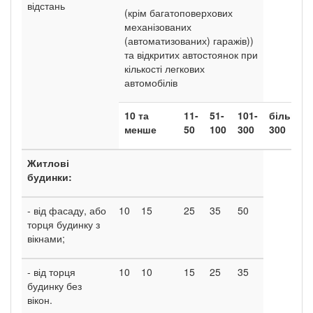
відстань
(крім багатоповерхових
механізованих
(автоматизованих) гаражів))
та відкритих автостоянок при
кількості легкових
автомобілів
10 та
11-
51-
101-
більше
менше
50
100
300
300
Житлові
будинки:
- від фасаду, або
10
15
25
35
50
торця будинку з
вікнами;
- від торця
10
10
15
25
35
будинку без
вікон.