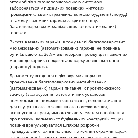
автомобілів з газонаповнювальною системою
забороняється у підземних поверхах житлових,
громадських, адміністративних та інших будівель (споруд),
а також у наземних гаражах закритого типу,
багатоповерхових механізованих (автоматизованих)
гаражах.
Висота наземних гаражів, в тому числі багатоповерхових
механізованих (автоматизованих) гаражів, не повинна
бути більшою за 26,5м від поверхні проїзду для пожежних
машин до карниза покрівлі або верху зовнішньої стіни
(парапету) гаража.
До моменту введення в дію окремих норм на
проектування багатоповерхових механізованих
(автоматизованих) гаражів питання їх протипожежного
захисту (застосування автоматичних установок
пожежогасіння, пожежної сигналізації, водопостачання
для внутрішнього та зовнішнього пожежогасіння,
влаштування нротидимного захисту, систем оповіщення
про пожежу, вогнезахист будівельних конструкцій тощо)
повинні врегульовуватися шляхом розробки
індивідуальних технічних вимог на кожний окремий гараж
із залученням базових науково-дослідних організацій