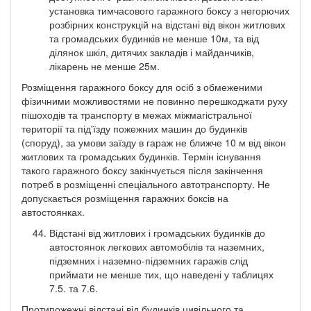
установка тимчасового гаражного боксу з негорючих
розбірних конструкцій на відстані від вікон житлових
та громадських будинків не менше 10м, та від
ділянок шкіл, дитячих закладів і майданчиків,
лікарень не менше 25м.
Розміщення гаражного боксу для осіб з обмеженими
фізичними можливостями не повинно перешкоджати руху
пішоходів та транспорту в межах міжмагістральної
території та під'їзду пожежних машин до будинків
(споруд), за умови заїзду в гараж не ближче 10 м від вікон
житлових та громадських будинків. Термін існування
такого гаражного боксу закінчується після закінчення
потреб в розміщенні спеціального автотранспорту. Не
допускається розміщення гаражних боксів на
автостоянках.
Відстані від житлових і громадських будинків до
автостоянок легкових автомобілів та наземних,
підземних і наземно-підземних гаражів слід
приймати не менше тих, що наведені у таблицях
7.5. та 7.6.
Протипожежні відстані від будинків цивільного та