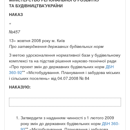
ТА БУДІВНИЦТВА'УКРАЇНИ
НАКАЗ
«
№
457
13» жовтня 2008 року м. Київ
Про затвердження державних будівельних норм
З метою удосконалення нормативної бази у будівельному
комплексі та на підставі рішення науково-технічної ради
«Про проект змін до державних будівельних норм
ДБН
360-92
** «Містобудування. Планування і забудова міських
і сільських поселень» від 04.07.2008 № 84
НАКАЗУЮ:
Затвердити з наданням чинності з 1 лютого 2009
року змін до державних будівельних норм
ДБН 360-
92
** «Містобудування. Планування і забудова