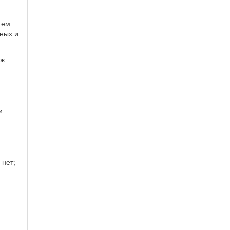
тем
ных и
аж
и
 нет;