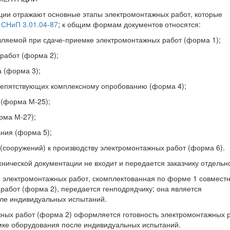
ии отражают основные этапы электромонтажных работ, которые
и
СНиП 3.01.04-87
; к общим формам документов относятся:
вляемой при сдаче-приемке электромонтажных работ (форма 1);
 работ (форма 2);
а (форма 3);
препятствующих комплексному опробованию (форма 4);
 (форма М-25);
рма М-27);
ния (форма 5);
 (сооружений) к производству электромонтажных работ (форма 6).
хнической документации не входит и передается заказчику отдельн
е электромонтажных работ, скомплектованная по форме 1 совместн
работ (форма 2), передается генподрядчику; она является
сле индивидуальных испытаний.
ажных работ (форма 2) оформляется готовность электромонтажных 
мке оборудования после индивидуальных испытаний.