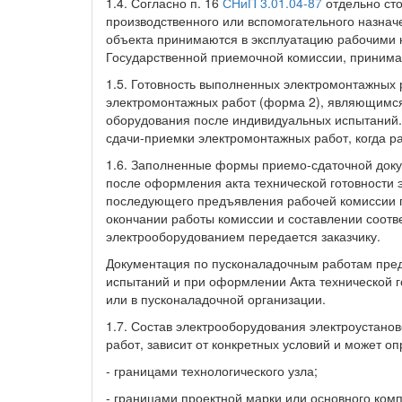
1.4. Согласно п. 16
СНиП 3.01.04-87
отдельно ст
производственного или вспомогательного назначе
объекта принимаются в эксплуатацию рабочими 
Государственной приемочной комиссии, принима
1.5. Готовность выполненных электромонтажных 
электромонтажных работ (форма 2), являющимся
оборудования после индивидуальных испытаний.
сдачи-приемки электромонтажных работ, когда р
1.6. Заполненные формы приемо-сдаточной доку
после оформления акта технической готовности 
последующего предъявления рабочей комиссии п
окончании работы комиссии и составлении соот
электрооборудованием передается заказчику.
Документация по пусконаладочным работам пре
испытаний и при оформлении Акта технической г
или в пусконаладочной организации.
1.7. Состав электрооборудования электроустано
работ, зависит от конкретных условий и может о
- границами технологического узла;
- границами проектной марки или основного ком