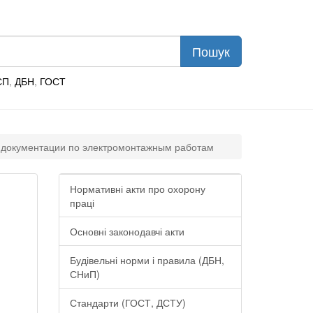
СП
,
ДБН
,
ГОСТ
 документации по электромонтажным работам
Нормативні акти про охорону
праці
Основні законодавчі акти
Будівельні норми і правила (ДБН,
СНиП)
Стандарти (ГОСТ, ДСТУ)