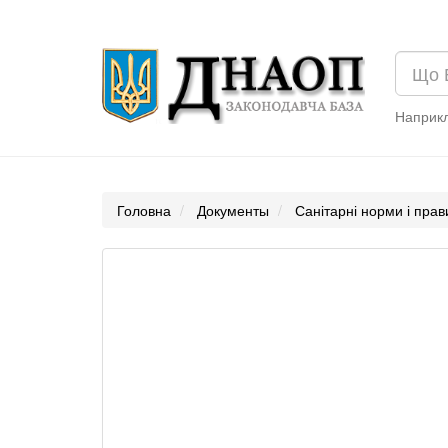
Наприк
Головна
Документы
Санітарні норми і пра