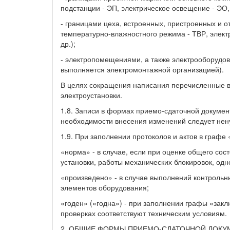
подстанции - ЭП, электрическое освещение - ЭО,
- границами цеха, встроенных, пристроенных и 
температурно-влажностного режима - ТВР, элек
др.);
- электропомещениями, а также электрооборудов
выполняется электромонтажной организацией).
В целях сокращения написания перечисленные 
электроустановки.
1.8. Записи в формах приемо-сдаточной докумен
необходимости внесения изменений следует нену
1.9. При заполнении протоколов и актов в графе 
«норма» - в случае, если при оценке общего сос
установки, работы механических блокировок, одн
«произведено» - в случае выполнений контрольн
элементов оборудования;
«годен» («годна») - при заполнении графы «зак
проверках соответствуют техническим условиям.
2. ОБЩИЕ ФОРМЫ ПРИЕМО-СДАТОЧНОЙ ДОКУ