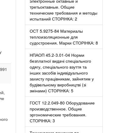
электронные октавные и
третьоктавные. Общие
технические требования и методы
испытаний СТОРІНКА: 2
ОСТ 5.9275-84 Материалы
теплоизоляционные для
судостроения. Марки СТОРІНКА: 8
у
НПАОП 45.2-3.01-04 Норми
безплатної видачі спеціального
одягу, спеціального взуття та
1991
інших засобів індивідуального
захисту працівникам, зайнятим у
будівельному виробництві (зі
змінами) СТОРІНКА: 5
ей,
ле
ГОСТ 12.2.049-80 Оборудование
производственное. Общие
эргономические требования.
ного
СТОРІНКА: 3
Технические решения по