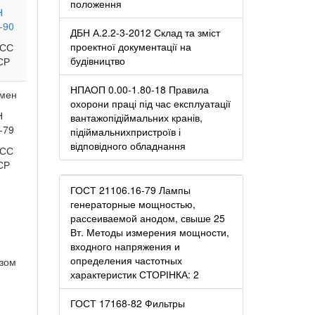
положення
Н
-90
ДБН А.2.2-3-2012 Склад та зміст
проектної документації на
СС
будівництво
СР
НПАОП 0.00-1.80-18 Правила
мен
охорони праці під час експлуатації
Н
вантажопідіймальних кранів,
-79
підіймальнихпристроїв і
відповідного обладнання
СС
СР
ГОСТ 21106.16-79 Лампы
генераторные мощностью,
рассеиваемой анодом, свыше 25
Вт. Методы измерения мощности,
входного напряжения и
определения частотных
азом
характеристик СТОРІНКА: 2
ГОСТ 17168-82 Фильтры