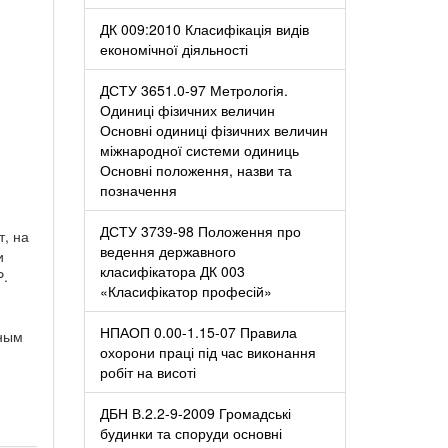
ДК 009:2010 Класифікація видів
економічної діяльності
ДСТУ 3651.0-97 Метрологія.
Одиниці фізичних величин
Основні одиниці фізичних величин
міжнародної системи одиниць
Основні положення, назви та
позначення
ДСТУ 3739-98 Положення про
, на
ведення державного
и
класифікатора ДК 003
Р.
«Класифікатор професій»
НПАОП 0.00-1.15-07 Правила
зным
охорони праці під час виконання
робіт на висоті
ДБН В.2.2-9-2009 Громадські
будинки та споруди основні