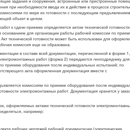
оящие задания и сооружения, встроенные или пристроенные поме
ния при необходимости ввода их в действие в процессе строитель
комиссиями по мере их готовности с последующим предъявлением
ющей объект в целом.
работ к сдаче-приемке определяется актом технической готовности
 основанием для организации работы рабочей комиссии по прием
 Акт технической готовности может быть использован для оформле
абочая комиссия еще не образована.
ментации в составе всей документации, перечисленной в форме 1,
электромонтажных работ (форма 2) передаются генподрядчику для
о приемке оборудования после индивидуальных испытаний; по
ветствующего акта оформленная документация вместе с
дъявляется комиссиям по приемке оборудования после индивидуа
отовности электромонтажных работ. Документация хранится у зака
вок, оформляемых актами технической готовности электромонтажн
пределяться, например:
плекта рабочих чертежей рабочей документации (электрические