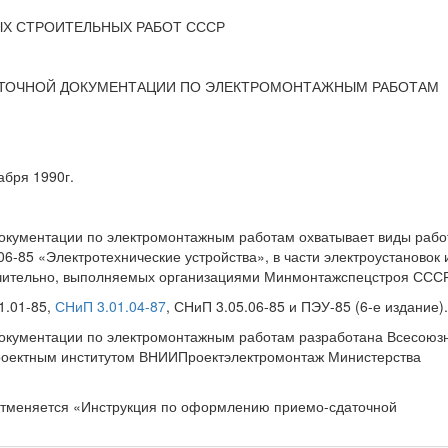
Х СТРОИТЕЛЬНЫХ РАБОТ СССР
ТОЧНОЙ ДОКУМЕНТАЦИИ ПО ЭЛЕКТРОМОНТАЖНЫМ РАБОТАМ
бря 1990г.
кументации по электромонтажным работам охватывает виды работ
6-85 «Электротехнические устройства», в части электроустановок 
ючительно, выполняемых организациями Минмонтажспецстроя ССС
1.01-85,
СНиП 3.01.04-87
, СНиП 3.05.06-85 и ПЭУ-85 (6-е издание).
окументации по электромонтажным работам разработана Всесою
проектным институтом ВНИИПроектэлектромонтаж Министерства
отменяется «Инструкция по оформлению приемо-сдаточной