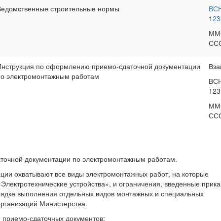
Ведомственные строительные нормы
ВС
123
ММ
СС
Инструкция по оформлению приемо-сдаточной документации
Вза
по электромонтажным работам
ВС
123
ММ
СС
точной документации по электромонтажным работам.
ции охватывают все виды электромонтажных работ, на которые
Электротехнические устройства», и ограничения, введенные прик
орядке выполнения отдельных видов монтажных и специальных
организаций Министерства.
 приемо-сдаточных документов: