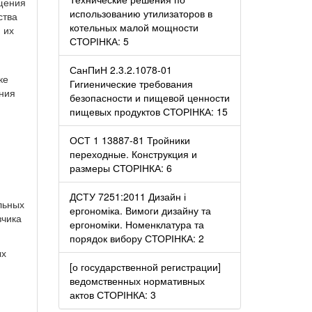
щения
использованию утилизаторов в
ства
котельных малой мощности
 их
СТОРІНКА: 5
СанПиН 2.3.2.1078-01
ке
Гигиенические требования
ния
безопасности и пищевой ценности
пищевых продуктов СТОРІНКА: 15
ОСТ 1 13887-81 Тройники
переходные. Конструкция и
размеры СТОРІНКА: 6
ДСТУ 7251:2011 Дизайн і
льных
ергономіка. Вимоги дизайну та
зчика
ергономіки. Номенклатура та
порядок вибору СТОРІНКА: 2
ых
[о государственной регистрации]
ведомственных нормативных
актов СТОРІНКА: 3