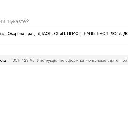
лад:
Охорона праці
,
ДНАОП
,
СНиП
,
НПАОП
,
НАПБ
,
НАОП
,
ДСТУ
,
Д
вила
ВСН 123-90. Инструкция по оформлению приемо-сдаточной