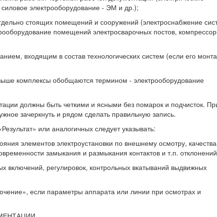
 силовое электрооборудование - ЭМ и др.);
отдельно стоящих помещений и сооружений (электроснабжение сис
трооборудование помещений электросварочных постов, компрессор
анием, входящим в состав технологических систем (если его монт
выше комплексы обобщаются термином - электрооборудование
тации должны быть четкими и ясными без помарок и подчисток. Пр
жное зачеркнуть и рядом сделать правильную запись.
«Результат» или аналогичных следует указывать:
тояния элементов электроустановки по внешнему осмотру, качества
овременности замыкания и размыкания контактов и т.п. отклонений
ых включений, регулировок, контрольных вкатываний выдвижных
лючение», если параметры аппарата или линии при осмотрах и
МЕНТАЦИИ