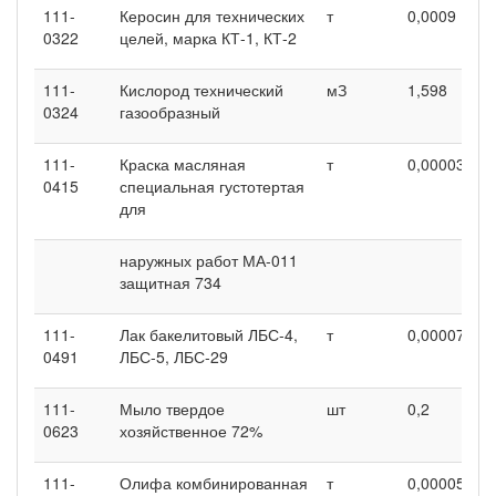
111-
Керосин для технических
т
0,0009
0
0322
целей, марка КТ-1, КТ-2
111-
Кислород технический
мЗ
1,598
1
0324
газообразный
111-
Краска масляная
т
0,00003
0
0415
специальная густотертая
для
наружных работ МА-011
защитная 734
111-
Лак бакелитовый ЛБС-4,
т
0,00007
0
0491
ЛБС-5, ЛБС-29
111-
Мыло твердое
шт
0,2
0
0623
хозяйственное 72%
111-
Олифа комбинированная
т
0,00005
0