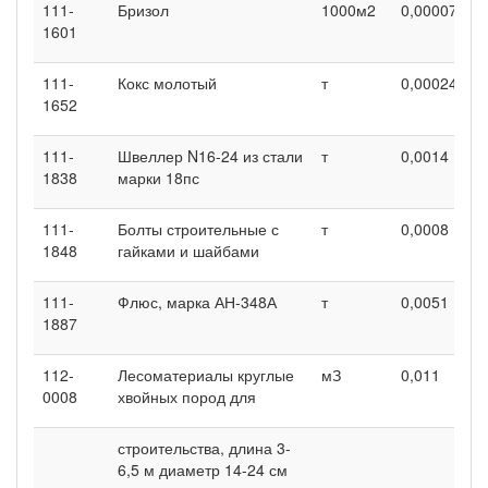
111-
Бризол
1000м2
0,00007
0
1601
111-
Кокс молотый
т
0,00024
0
1652
111-
Швеллер N16-24 из стали
т
0,0014
0
1838
марки 18пс
111-
Болты строительные с
т
0,0008
0
1848
гайками и шайбами
111-
Флюс, марка АН-348А
т
0,0051
0
1887
112-
Лесоматериалы круглые
мЗ
0,011
0
0008
хвойных пород для
строительства, длина 3-
6,5 м диаметр 14-24 см