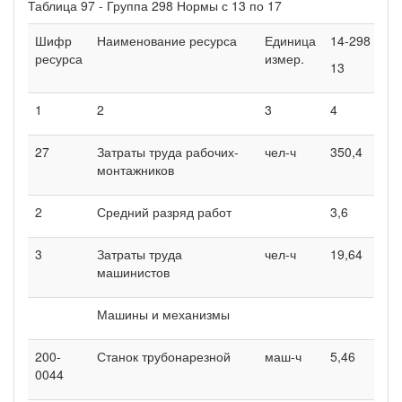
Таблица 97 - Группа 298 Нормы с 13 по 17
Шифр
Наименование ресурса
Единица
14-298
1
ресурса
измер.
13
1
1
2
3
4
5
27
Затраты труда рабочих-
чел-ч
350,4
4
монтажников
2
Средний разряд работ
3,6
4
3
Затраты труда
чел-ч
19,64
2
машинистов
Машины и механизмы
200-
Станок трубонарезной
маш-ч
5,46
6
0044