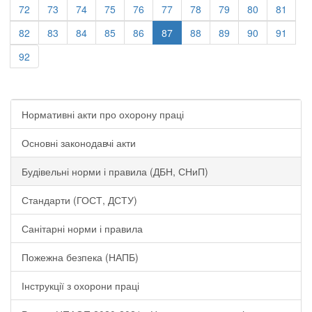
72
73
74
75
76
77
78
79
80
81
82
83
84
85
86
87
88
89
90
91
92
Нормативні акти про охорону праці
Основні законодавчі акти
Будівельні норми і правила (ДБН, СНиП)
Стандарти (ГОСТ, ДСТУ)
Санітарні норми і правила
Пожежна безпека (НАПБ)
Інструкції з охорони праці