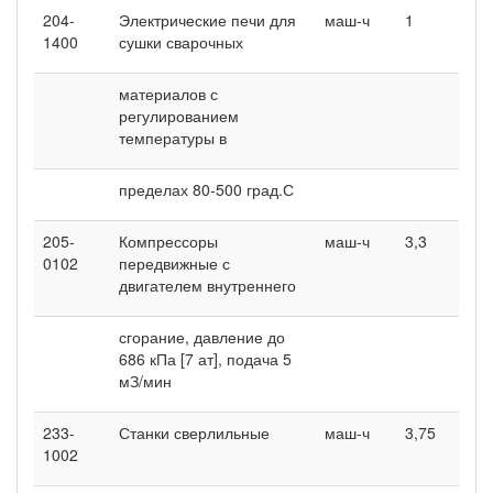
204-
Электрические печи для
маш-ч
1
1
1400
сушки сварочных
материалов с
регулированием
температуры в
пределах 80-500 град.С
205-
Компрессоры
маш-ч
3,3
3
0102
передвижные с
двигателем внутреннего
сгорание, давление до
686 кПа [7 ат], подача 5
мЗ/мин
233-
Станки сверлильные
маш-ч
3,75
4
1002