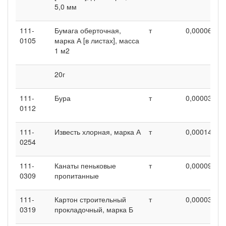
5,0 мм
111-
Бумага оберточная,
т
0,00006
0
0105
марка А [в листах], масса
1 м2
20г
111-
Бура
т
0,00003
0
0112
111-
Известь хлорная, марка А
т
0,00014
0
0254
111-
Канаты пеньковые
т
0,00009
0
0309
пропитанные
111-
Картон строительный
т
0,00003
0
0319
прокладочный, марка Б