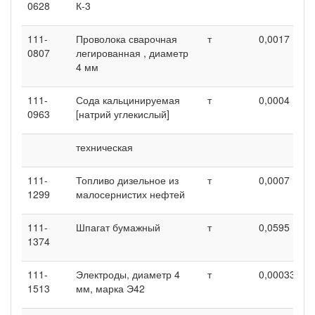
0628
К-3
111-
Проволока сварочная
т
0,0017
0
0807
легированная , диаметр
4 мм
111-
Сода кальцинируемая
т
0,0004
0
0963
[натрий углекислый]
техническая
111-
Топливо дизельное из
т
0,0007
0
1299
малосернистих нефтей
111-
Шпагат бумажный
т
0,0595
0
1374
111-
Электроды, диаметр 4
т
0,00033
0
1513
мм, марка Э42