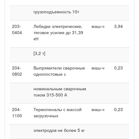
грузоподъемность 10т
203-
Лебедки электрические,
маш-ч
3,94
4
0404
тяговое усилие до 31,39
кН
[3,2 т]
204-
Выпрямители сварочные
маш-ч
0,23
0
0802
однопостовые с
номинальным сварочным
током 315-500 А
204-
Термопеналы с массой
маш-ч
0,23
0
1100
загрузочных
электродов не более 5 кг