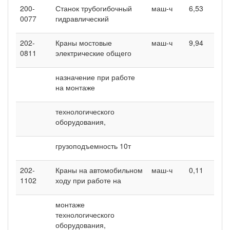
200-
Станок трубогибочный
маш-ч
6,53
8
0077
гидравлический
202-
Краны мостовые
маш-ч
9,94
1
0811
электрические общего
назначение при работе
на монтаже
технологического
оборудования,
грузоподъемность 10т
202-
Краны на автомобильном
маш-ч
0,11
0
1102
ходу при работе на
монтаже
технологического
оборудования,