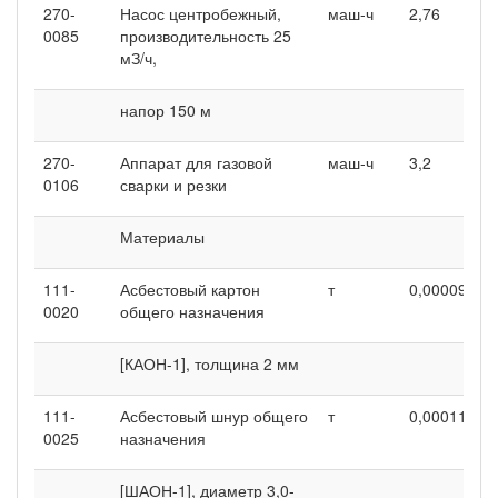
270-
Насос центробежный,
маш-ч
2,76
3
0085
производительность 25
мЗ/ч,
напор 150 м
270-
Аппарат для газовой
маш-ч
3,2
3
0106
сварки и резки
Материалы
111-
Асбестовый картон
т
0,00009
0
0020
общего назначения
[КАОН-1], толщина 2 мм
111-
Асбестовый шнур общего
т
0,00011
0
0025
назначения
[ШАОН-1], диаметр 3,0-