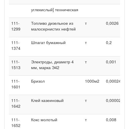
углекислый] техническая
111-
Топливо дизельное из
т
0,0026
0
1299
малосернистих нефтей
111-
Шпагат бумажный
т
0,2
0
1374
111-
Электроды, диаметр 4
т
0,001
0
1513
мм, марка Э42
111-
Бризол
1000м2
0,00024
0
1601
111-
Клей казеиновый
т
0,00002
0
1642
111-
Кокс молотый
т
0,008
0
1652