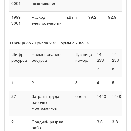
0001
накаливания
1999-
Расход
кВт-ч
99,2
92,9
1
9001
электроэнергии
Таблица 85 - Группа 233 Нормы с 7 по 12
Шифр
Наименование
Единица
14-
14-
ресурса
ресурса
измер.
233
233
7
8
1
2
3
4
5
27
Затраты труда
чел-ч
1440
1440
рабочих-
монтажников
2
Средний разряд
3,6
3,8
работ