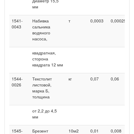
диаметр 15,5
мм
1541-
Набивка
т
0,0003
0,00025
0
0043
сальника
водяного
насоса,
квадратная,
сторона
квадрата 12 мм
1544-
Текстолит
кг
0,07
0,06
0
0026
листовой,
марка Б,
толщина
от 2,2 до 4,5
мм
1545-
Брезент
10м2
0,01
0,008
0