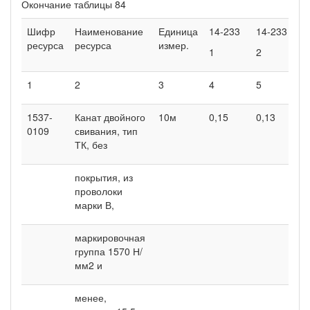
Окончание таблицы 84
Шифр
Наименование
Единица
14-233
14-233
1
ресурса
ресурса
измер.
1
2
3
1
2
3
4
5
6
1537-
Канат двойного
10м
0,15
0,13
0
0109
свивания, тип
ТК, без
покрытия, из
проволоки
марки В,
маркировочная
группа 1570 Н/
мм2 и
менее,