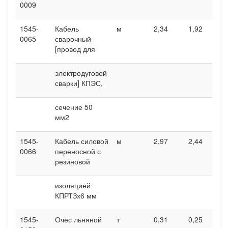
0009
1545-
Кабель
м
2,34
1,92
2
0065
сварочный
[провод для
электродуговой
сварки] КПЭС,
сечение 50
мм2
1545-
Кабель силовой
м
2,97
2,44
2
0066
переносной с
резиновой
изоляцией
КПРТЗх6 мм
1545-
Очес льняной
т
0,31
0,25
0