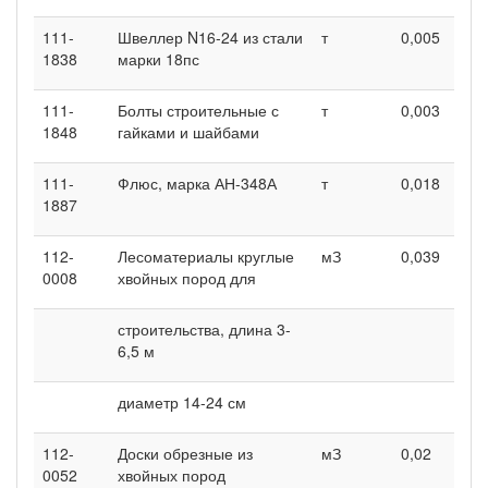
111-
Швеллер N16-24 из стали
т
0,005
0
1838
марки 18пс
111-
Болты строительные с
т
0,003
0
1848
гайками и шайбами
111-
Флюс, марка АН-348А
т
0,018
0
1887
112-
Лесоматериалы круглые
мЗ
0,039
0
0008
хвойных пород для
строительства, длина 3-
6,5 м
диаметр 14-24 см
112-
Доски обрезные из
мЗ
0,02
0
0052
хвойных пород