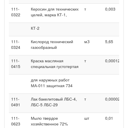
111-
Керосин для технических
т
0,003
0
0322
целей, марка КТ-1,
КТ-2
111-
Кислород технический
мЗ
5,65
1
0324
газообразный
111-
Краска масляная
т
0,00012
0
0415
специальная густотертая
для наружных работ
МА-011 защитная 734
111-
Лак бакелитовый ЛБС-4,
т
0,00002
0
0491
ЛБС-5 ЛБС-29
111-
Мыло твердое
шт
0,01
0
0623
хозяйственное 72%