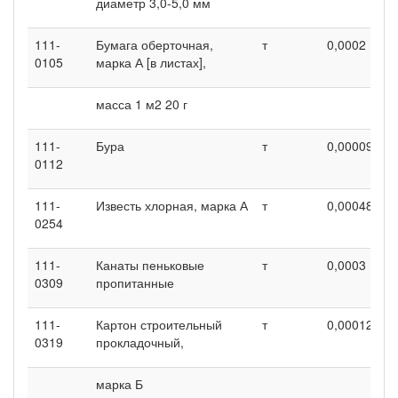
диаметр 3,0-5,0 мм
111-
Бумага оберточная,
т
0,0002
0
0105
марка А [в листах],
масса 1 м2 20 г
111-
Бура
т
0,00009
0
0112
111-
Известь хлорная, марка А
т
0,00048
0
0254
111-
Канаты пеньковые
т
0,0003
0
0309
пропитанные
111-
Картон строительный
т
0,00012
0
0319
прокладочный,
марка Б