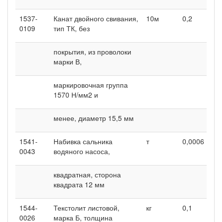
1537-
Канат двойного свивания,
10м
0,2
0
0109
тип ТК, без
покрытия, из проволоки
марки В,
маркировочная группа
1570 Н/мм2 и
менее, диаметр 15,5 мм
1541-
Набивка сальника
т
0,0006
0
0043
водяного насоса,
квадратная, сторона
квадрата 12 мм
1544-
Текстолит листовой,
кг
0,1
0
0026
марка Б, толщина