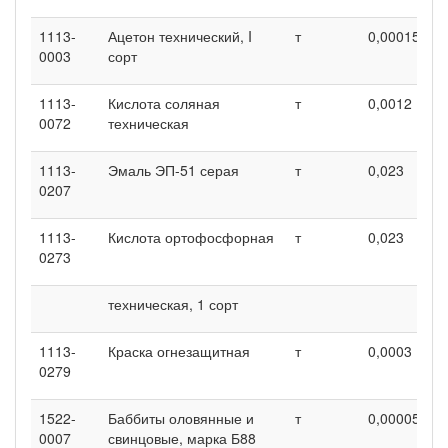
1113-
Ацетон технический, I
т
0,00015
0
0003
сорт
1113-
Кислота соляная
т
0,0012
0
0072
техническая
1113-
Эмаль ЭП-51 серая
т
0,023
0
0207
1113-
Кислота ортофосфорная
т
0,023
0
0273
техническая, 1 сорт
1113-
Краска огнезащитная
т
0,0003
0
0279
1522-
Баббиты оловянные и
т
0,00005
0
0007
свинцовые, марка Б88