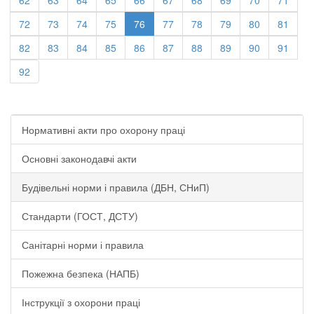
72
73
74
75
76
77
78
79
80
81
82
83
84
85
86
87
88
89
90
91
92
Нормативні акти про охорону праці
Основні законодавчі акти
Будівельні норми і правила (ДБН, СНиП)
Стандарти (ГОСТ, ДСТУ)
Санітарні норми і правила
Пожежна безпека (НАПБ)
Інструкції з охорони праці