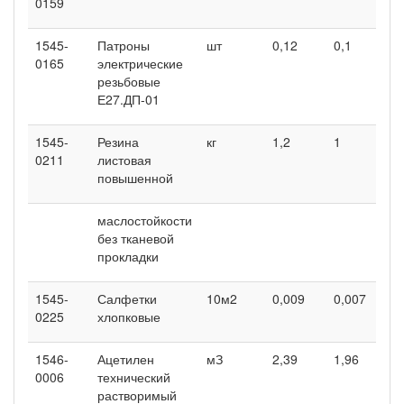
0159
1545-
Патроны
шт
0,12
0,1
0
0165
электрические
резьбовые
Е27.ДП-01
1545-
Резина
кг
1,2
1
1
0211
листовая
повышенной
маслостойкости
без тканевой
прокладки
1545-
Салфетки
10м2
0,009
0,007
0
0225
хлопковые
1546-
Ацетилен
мЗ
2,39
1,96
2
0006
технический
растворимый