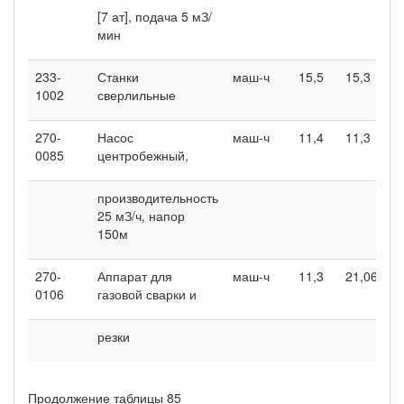
[7 ат], подача 5 мЗ/
мин
233-
Станки
маш-ч
15,5
15,3
1002
сверлильные
270-
Насос
маш-ч
11,4
11,3
0085
центробежный,
производительность
25 мЗ/ч, напор
150м
270-
Аппарат для
маш-ч
11,3
21,06
0106
газовой сварки и
резки
Продолжение таблицы 85