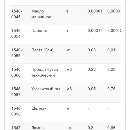
1546-
Масло
т
0,00001
0,00001
0
0045
машинное
1546-
Паронит
т
0,00014
0,00012
0
0054
1546-
Паста "Гои"
кг
0,03
0,01
0
0055
1546-
Пропан-бутан
мЗ
0,28
0,23
0
0066
технический
1546-
Углекислый газ
мЗ
0,95
0,78
0
0087
1546-
Шеллак
кг
-
-
-
0098
1547-
Лампы
шт
0,8
0,66
0