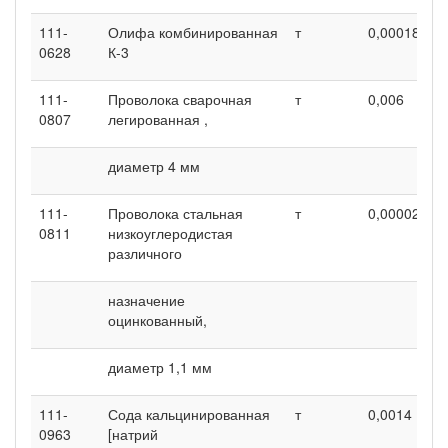
111-
Олифа комбинированная
т
0,00018
0
0628
К-3
111-
Проволока сварочная
т
0,006
0
0807
легированная ,
диаметр 4 мм
111-
Проволока стальная
т
0,00002
0
0811
низкоуглеродистая
различного
назначение
оцинкованный,
диаметр 1,1 мм
111-
Сода кальцинированная
т
0,0014
0
0963
[натрий