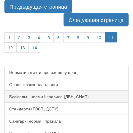
Предыдущая страница
Следующая страница
1
2
3
4
5
6
7
8
9
10
11
12
13
14
Нормативні акти про охорону праці
Основні законодавчі акти
Будівельні норми і правила (ДБН, СНиП)
Стандарти (ГОСТ, ДСТУ)
Санітарні норми і правила
Пожежна безпека (НАПБ)