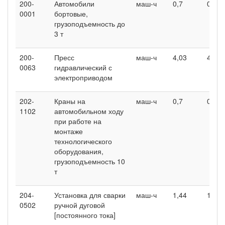
200-
Автомобили
маш-ч
0,7
0,7
0001
бортовые,
грузоподъемность до
3 т
200-
Пресс
маш-ч
4,03
4,03
0063
гидравлический с
электроприводом
202-
Краны на
маш-ч
0,7
0,7
1102
автомобильном ходу
при работе на
монтаже
технологического
оборудования,
грузоподъемность 10
т
204-
Установка для сварки
маш-ч
1,44
1,44
0502
ручной дуговой
[постоянного тока]