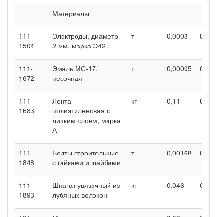
Материалы
111-
Электроды, диаметр
т
0,0003
0,00
1504
2 мм, марка Э42
111-
Эмаль МС-17,
т
0,00005
0,00
1672
песочная
111-
Лента
кг
0,11
0,11
1683
полиэтиленовая с
липким слоем, марка
А
111-
Болты строительные
т
0,00168
0,00
1848
с гайками и шайбами
111-
Шпагат увязочный из
кг
0,046
0,046
1893
лубяных волокон