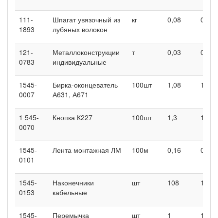
111-
Шпагат увязочный из
кг
0,08
0,08
1893
лубяных волокон
121-
Металлоконструкции
т
0,03
0,03
0783
индивидуальные
1545-
Бирка-оконцеватель
100шт
1,08
1,08
0007
А631, А671
1 545-
Кнопка К227
100шт
1,3
1,3
0070
1545-
Лента монтажная ЛМ
100м
0,16
0,16
0101
1545-
Наконечники
шт
108
108
0153
кабельные
1545-
Перемычка
шт
1
1