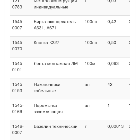
121-
Металлоконструкции
т
0,03
0,03
0783
индивидуальные
1545-
Бирка-оконцеватель
100шт
0,42
0,42
0007
А631, А671
1545-
Кнопка К227
100шт
0,50
0,50
0070
1545-
Лента монтажная ЛМ
100м
0,063
0,063
0101
1545-
Наконечники
шт
42
42
0153
кабельные
1545-
Перемычка
шт
1
1
0169
заземляющая
1546-
Вазелин технический
т
0,00013
0,00
0007