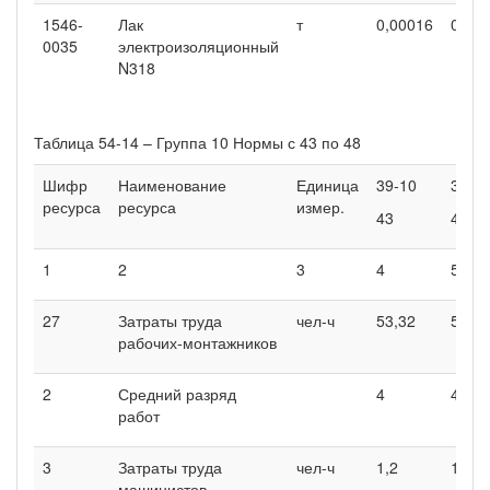
1546-
Лак
т
0,00016
0,00
0035
электроизоляционный
N318
Таблица 54-14 – Группа 10 Нормы с 43 по 48
Шифр
Наименование
Единица
39-10
39-1
ресурса
ресурса
измер.
43
44
1
2
3
4
5
27
Затраты труда
чел-ч
53,32
50,32
рабочих-монтажников
2
Средний разряд
4
4
работ
3
Затраты труда
чел-ч
1,2
1,2
машинистов