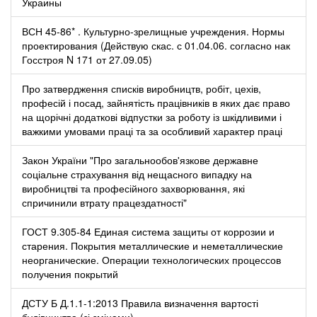
Украины
ВСН 45-86* . Культурно-зрелищные учреждения. Нормы
проектирования (Действую скас. с 01.04.06. согласно нак
Госстроя N 171 от 27.09.05)
Про затвердження списків виробництв, робіт, цехів,
професій і посад, зайнятість працівників в яких дає право
на щорічні додаткові відпустки за роботу із шкідливими і
важкими умовами праці та за особливий характер праці
Закон України "Про загальнообов'язкове державне
соціальне страхування від нещасного випадку на
виробництві та професійного захворювання, які
спричинили втрату працездатності"
ГОСТ 9.305-84 Единая система защиты от коррозии и
старения. Покрытия металлические и неметаллические
неорганические. Операции технологических процессов
получения покрытий
ДСТУ Б Д.1.1-1:2013 Правила визначення вартості
будівництва (зі змінами)