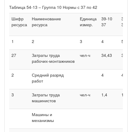
Таблица 54-13 – Группа 10 Нормы с 37 по 42
Шифр
Наименование
Единица
39-10
39-1
ресурса
ресурса
измер.
37
38
1
2
3
4
5
27
Затраты труда
чел-ч
34,43
33,43
рабочих-монтажников
2
Средний разряд
4
4
работ
3
Затраты труда
чел-ч
1,4
1,4
машинистов
Машины и
механизмы