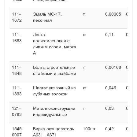
111-
Эмаль МС-17,
т
0,00005
0,00
1672
песочная
111-
Лента
кг
0,11
0,11
1683
полиэтиленовая с
липким слоем, марка
А
111-
Болты строительные
т
0,00168
0,00
1848
с гайками и шайбами
111-
Шпагат увязочный из
кг
0,046
0,046
1893
лубяных волокон
121-
Металлоконструкции
т
0,03
0,03
0783
индивидуальные
1545-
Бирка-оконцеватель
100шт
0,42
0,42
0007
А631 , А671