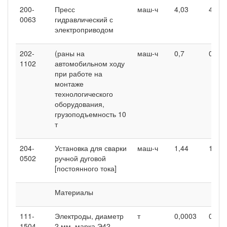
200-
Пресс
маш-ч
4,03
4,03
0063
гидравлический с
электроприводом
202-
(раны на
маш-ч
0,7
0,7
1102
автомобильном ходу
при работе на
монтаже
технологического
оборудования,
грузоподъемность 10
т
204-
Установка для сварки
маш-ч
1,44
1,44
0502
ручной дуговой
[постоянного тока]
Материалы
111-
Электроды, диаметр
т
0,0003
0,00
1504
2 мм, марка Э42