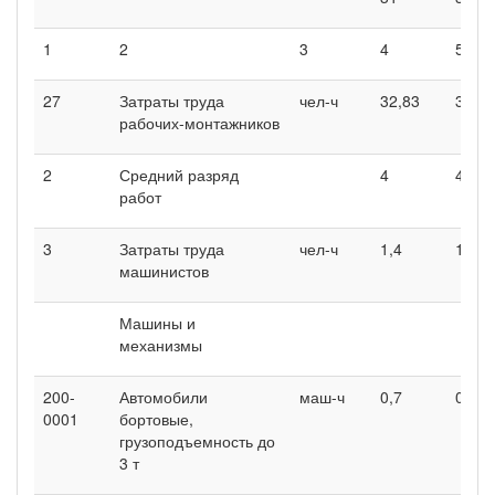
1
2
3
4
5
27
Затраты труда
чел-ч
32,83
31,83
рабочих-монтажников
2
Средний разряд
4
4
работ
3
Затраты труда
чел-ч
1,4
1,4
машинистов
Машины и
механизмы
200-
Автомобили
маш-ч
0,7
0,7
0001
бортовые,
грузоподъемность до
3 т