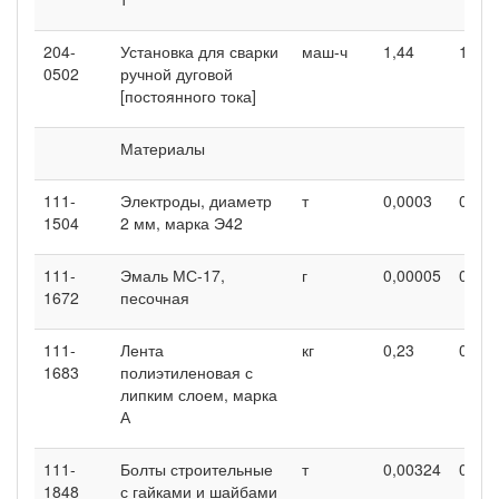
204-
Установка для сварки
маш-ч
1,44
1,44
0502
ручной дуговой
[постоянного тока]
Материалы
111-
Электроды, диаметр
т
0,0003
0,00
1504
2 мм, марка Э42
111-
Эмаль МС-17,
г
0,00005
0,00
1672
песочная
111-
Лента
кг
0,23
0,23
1683
полиэтиленовая с
липким слоем, марка
А
111-
Болты строительные
т
0,00324
0,00
1848
с гайками и шайбами