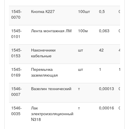
1545-
Кнопка К227
100шт
0,5
0,5
0070
1545-
Лента монтажная ЛМ
100м
0,063
0,063
0101
1545-
Наконечники
шт
42
42
0153
кабельные
1545-
Перемычка
шт
1
1
0169
заземляющая
1546-
Вазелин технический
т
0,00013
0,00
0007
1546-
Лак
т
0,00016
0,00
0035
электроизоляционный
N318