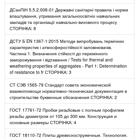
ДСанПіН 5.5.2.008-01 Державні санітарні правила і норми
влаштування, утримання загальноосвітніх навчальних
закладів та організації навчально-виховного процесу
СТОРІНКА: 8
ДСТУ Б EN 1367-1:2015 Методи випробувань термічних
характеристик і атмосферостійкості заповнювачів.
Частина 1. Визначення стійкості до перемінного
заморожування і відтавання / Tests for thermal and
weathering properties of aggregates - Part 1: Determination
of resistance to fr СТОРІНКА: 3
СТ СЭВ 1565-79 Стандарт совета экономической
взаимопомощи нормативно-техническая документация в
строительстве буквенные обозначения СТОРІНКА: 2
ГОСТ 17761-72 Пробки резьбовые с полным профилем
резьбы диаметром от 105 до 300 мм. Конструкция и
основные размеры СТОРІНКА: 4
ГОСТ 18110-72 Плиты древесностружечные. Технология.