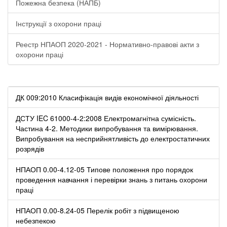
Пожежна безпека (НАПБ)
Інструкції з охорони праці
Реестр НПАОП 2020-2021 - Нормативно-правові акти з
охорони праці
ДК 009:2010 Класифікація видів економічної діяльності
ДСТУ IEC 61000-4-2:2008 Електромагнітна сумісність.
Частина 4-2. Методики випробування та вимірювання.
Випробування на несприйнятливість до електростатичних
розрядів
НПАОП 0.00-4.12-05 Типове положення про порядок
проведення навчання і перевірки знань з питань охорони
праці
НПАОП 0.00-8.24-05 Перелік робіт з підвищеною
небезпекою