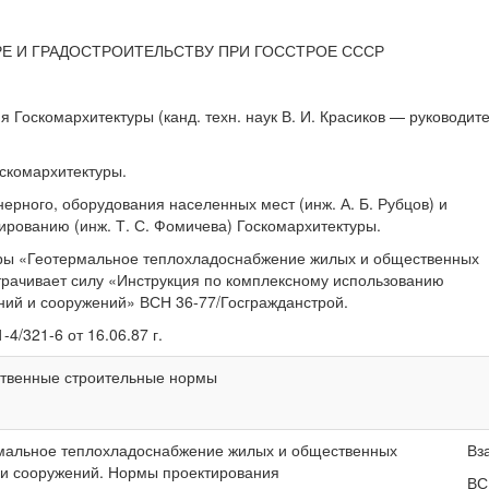
Е И ГРАДОСТРОИТЕЛЬСТВУ ПРИ ГОССТРОЕ СССР
оскомархитектуры (канд. техн. наук В. И. Красиков — руководит
скомархитектуры.
рного, оборудования населенных мест (инж. А. Б. Рубцов) и
рованию (инж. Т. С. Фомичева) Госкомархитектуры.
уры «Геотермальное теплохладоснабжение жилых и общественных
трачивает силу «Инструкция по комплексному использованию
ний и сооружений» ВСН 36-77/Госгражданстрой.
/321-6 от 16.06.87 г.
твенные строительные нормы
мальное теплохладоснабжение жилых и общественных
Вз
 и сооружений. Нормы проектирования
ВС