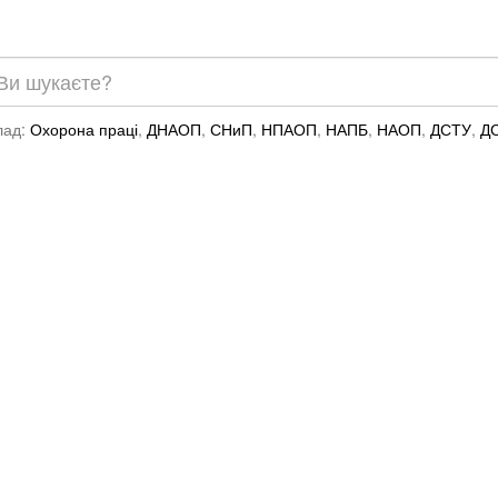
лад:
Охорона праці
,
ДНАОП
,
СНиП
,
НПАОП
,
НАПБ
,
НАОП
,
ДСТУ
,
Д