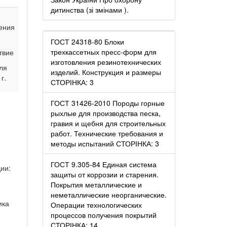
дитинства (зі змінами ).
ения
ГОСТ 24318-80 Блоки
трехкассетных пресс-форм для
твие
изготовления резинотехнических
ля
изделий. Конструкция и размеры
г.
СТОРІНКА: 3
ГОСТ 31426-2010 Породы горные
рыхлые для производства песка,
гравия и щебня для строительных
работ. Технические требования и
методы испытаний СТОРІНКА: 3
ГОСТ 9.305-84 Единая система
ии:
защиты от коррозии и старения.
Покрытия металлические и
неметаллические неорганические.
ика
Операции технологических
процессов получения покрытий
СТОРІНКА: 14