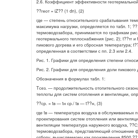
2.6. Коэффициент эффективности геотермальной
??геот = iZ?? (1 dn), (2)
где — степень относительного срабатывания тем
максимума нагрузки, определяется по табл. 1; ?
термоводозабора, принимается по графикам рис.
геотермального теплоснабжения (рис. 2); t??тг 
пикового догрева и его сбросная температура; t
определенная в соответствии с пп. 2.3 или 2.4.
Рис. 1. Графики для определения степени относ
Рис. 2. Графики для определения доли пикового
Обозначения в формулах табл. 1:
Tсез. — продолжительность отопительного сезона,
теплоты для систем отопления и вентиляции, о
??ср. = tв — tн ср./ tв — t??н, (3)
где tв — температура воздуха в обслуживаемых 
проектирования систем отопления или вентиляции
вентиляции температура наружного воздуха, ??
термоводозабора, представляющий отношение фа
отбору, вычисляемому как произведение 8500 ??