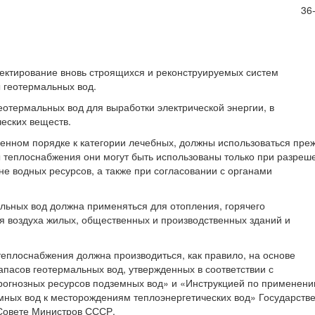
36
ектирование вновь строящихся и реконструируемых систем
 геотермальных вод.
отермальных вод для выработки электрической энергии, в
ческих веществ.
ленном порядке к категории лечебных, должны использоваться пре
ы теплоснабжения они могут быть использованы только при разреш
е водных ресурсов, а также при согласовании с органами
мальных вод должна применяться для отопления, горячего
я воздуха жилых, общественных и производственных зданий и
теплоснабжения должна производиться, как правило, на основе
апасов геотермальных вод, утвержденных в соответствии с
рогнозных ресурсов подземных вод» и «Инструкцией по применен
мных вод к месторождениям теплоэнергетических вод» Государств
Совете Министров СССР.