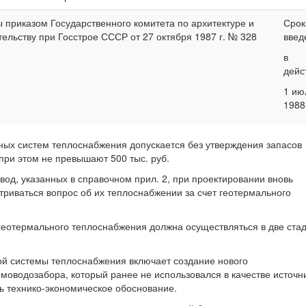
 приказом Государственного комитета по архитектуре и
Срок
тельству при Госстрое СССР от 27 октября 1987 г. № 328
введ
в
дейс
1 ию
1988 
ьных систем теплоснабжения допускается без утверждения запасов
при этом не превышают 500 тыс. руб.
вод, указанных в справочном прил. 2, при проектировании вновь
риваться вопрос об их теплоснабжении за счет геотермального
 геотермального теплоснабжения должна осуществляться в две стад
ной системы теплоснабжения включает создание нового
моводозабора, который ранее не использовался в качестве источн
ь технико-экономическое обоснование.