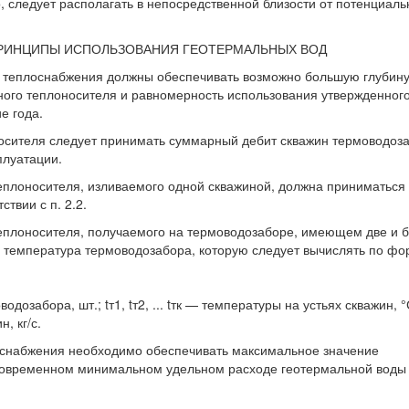
, следует располагать в непосредственной близости от потенциал
ПРИНЦИПЫ ИСПОЛЬЗОВАНИЯ ГЕОТЕРМАЛЬНЫХ ВОД
м теплоснабжения должны обеспечивать возможно большую глубин
ного теплоносителя и равномерность использования утвержденног
е года.
носителя следует принимать суммарный дебит скважин термоводоз
плуатации.
теплоносителя, изливаемого одной скважиной, должна приниматься 
твии с п. 2.2.
теплоносителя, получаемого на термоводозаборе, имеющем две и 
 температура термоводозабора, которую следует вычислять по фо
дозабора, шт.; tт1, tт2, ... tтк — температуры на устьях скважин, °
, кг/с.
лоснабжения необходимо обеспечивать максимальное значение
новременном минимальном удельном расходе геотермальной воды