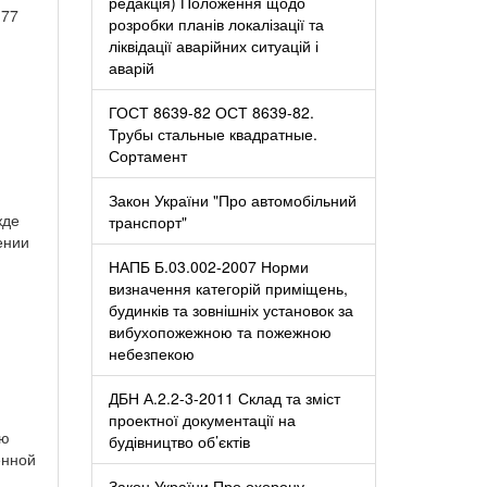
редакція) Положення щодо
-77
розробки планів локалізації та
ліквідації аварійних ситуацій і
аварій
ГОСТ 8639-82 ОСТ 8639-82.
Трубы стальные квадратные.
Сортамент
Закон України "Про автомобільний
жде
транспорт"
ении
НАПБ Б.03.002-2007 Норми
визначення категорій приміщень,
будинків та зовнішніх установок за
вибухопожежною та пожежною
небезпекою
ДБН А.2.2-3-2011 Склад та зміст
проектної документації на
ию
будівництво об’єктів
енной
Закон України Про охорону