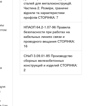
ле
сталей для металоконструкцій.
Частина 2. Розміри, граничні
відхили та характеристики
профілів СТОРІНКА: 7
емы
НПАОП 64.2-1.07-96 Правила
етом
безопасности при работах на
кабельных линиях связи и
проводного вещания СТОРІНКА:
16
СНиП 3.09.01-85 Производство
сборных железобетонных
конструкций и изделий СТОРІНКА:
ка
2
 для
и
у
я (см