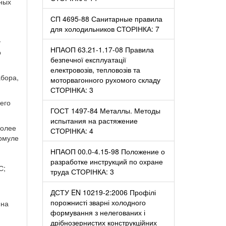
ьных
СП 4695-88 Санитарные правила
для холодильников СТОРІНКА: 7
у
НПАОП 63.21-1.17-08 Правила
о
безпечної експлуатації
електровозів, тепловозів та
абора,
моторвагонного рухомого складу
СТОРІНКА: 3
его
ГОСТ 1497-84 Металлы. Методы
испытания на растяжение
более
СТОРІНКА: 4
рмуле
НПАОП 00.0-4.15-98 Положение о
разработке инструкций по охране
С;
труда СТОРІНКА: 3
ДСТУ EN 10219-2:2006 Профілі
порожнисті зварні холодного
 на
формування з нелегованих і
дрібнозернистих конструкційних