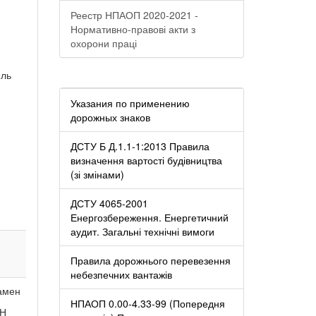
Реестр НПАОП 2020-2021 -
Нормативно-правові акти з
охорони праці
ель
Указания по применению
дорожных знаков
ДСТУ Б Д.1.1-1:2013 Правила
визначення вартості будівництва
(зі змінами)
ДСТУ 4065-2001
Енергозбереження. Енергетичний
аудит. Загальні технічні вимоги
Правила дорожнього перевезення
небезпечних вантажів
амен
НПАОП 0.00-4.33-99 (Попередня
Н