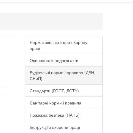
Нормативні акти про охорону
праці
Основні законодавчі акти
Будівельні норми і правила (ДБН,
СНиП)
Стандарти (ГОСТ, ДСТУ)
Санітарні норми і правила
Пожежна безпека (НАПБ)
Інструкції з охорони праці