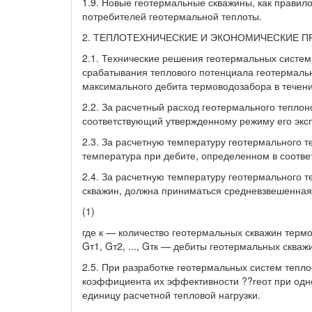
1.9. Новые геотермальные скважины, как правило
потребителей геотермальной теплоты.
2. ТЕПЛОТЕХНИЧЕСКИЕ И ЭКОНОМИЧЕСКИЕ 
2.1. Технические решения геотермальных систе
срабатывания теплового потенциала геотермаль
максимального дебита термоводозабора в течени
2.2. За расчетный расход геотермального тепло
соответствующий утвержденному режиму его экс
2.3. За расчетную температуру геотермального 
температура при дебите, определенном в соответс
2.4. За расчетную температуру геотермального 
скважин, должна приниматься средневзвешенная
(1)
где к — количество геотермальных скважин термово
Gт1, Gт2, ..., Gтк — дебиты геотермальных скважин
2.5. При разработке геотермальных систем теп
коэффициента их эффективности ??геот при од
единицу расчетной тепловой нагрузки.