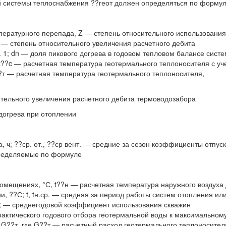
 системы теплоснабжения ??геот должен определяться по форму
пературного перепада, Z — степень относительного использования
? — степень относительного увеличения расчетного дебита
 1; dn — доля пикового догрева в годовом тепловом балансе сист
и t??c — расчетная температура геотермального теплоносителя с уч
??т — расчетная температура геотермального теплоносителя,
ительного увеличения расчетного дебита термоводозабора
 догрева при отоплении
 ч; ??ср. от., ??ср вент. — средние за сезон коэффициенты отпус
пределяемые по формуле
помещениях, °С, t??н — расчетная температура наружного воздуха
, ??С; t, tн.ср. — средняя за период работы систем отопления ил
С; — среднегодовой коэффициент использования скважин
ктического годового отбора геотермальной воды к максимальном
 G??т, где G??т — расчетный расход геотермального теплоносител