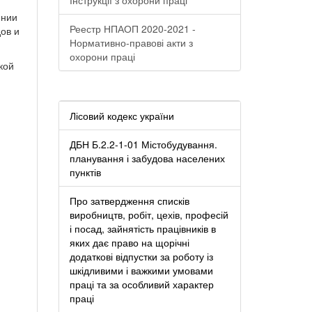
инии
Реестр НПАОП 2020-2021 -
ов и
Нормативно-правові акти з
охорони праці
кой
Лісовий кодекс україни
ДБН Б.2.2-1-01 Містобудування.
планування і забудова населених
пунктів
Про затвердження списків
виробництв, робіт, цехів, професій
і посад, зайнятість працівників в
яких дає право на щорічні
додаткові відпустки за роботу із
шкідливими і важкими умовами
праці та за особливий характер
праці