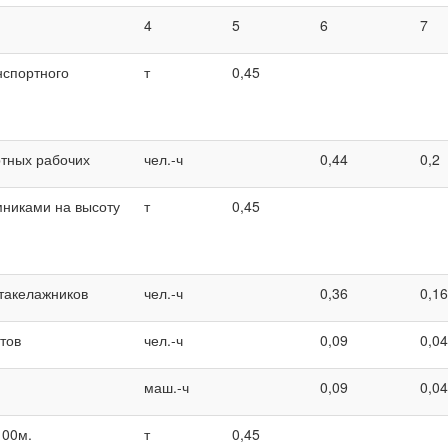
4
5
6
7
нспортного
т
0,45
ртных рабочих
чел.-ч
0,44
0,2
никами на высоту
т
0,45
 такелажников
чел.-ч
0,36
0,16
тов
чел.-ч
0,09
0,04
маш.-ч
0,09
0,04
100м.
т
0,45