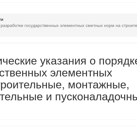
ти
е разработки государственных элементных сметных норм на строит
ические указания о порядк
рственных элементных
троительные, монтажные,
тельные и пусконаладочн