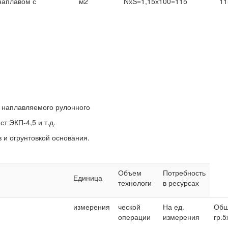
наплавом с
м2
NхS=1,15х100=115
11
з наплавляемого рулонного
т ЭКП-4,5 и т.д.
в и огрунтовкой основания.
Объем
Потребность
Единица
технологи
в ресурсах
измерения
ческой
На ед.
Об
операции
измерения
гр.5