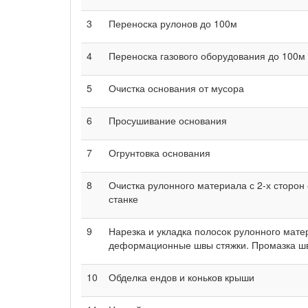
3
Переноска рулонов до 100м
4
Переноска газового оборудования до 100м
5
Очистка основания от мусора
6
Просушивание основания
7
Огрунтовка основания
8
Очистка рулонного материала с 2-х сторон
станке
9
Нарезка и укладка полосок рулонного мате
деформационные швы стяжки. Промазка шво
10
Обделка ендов и коньков крыши