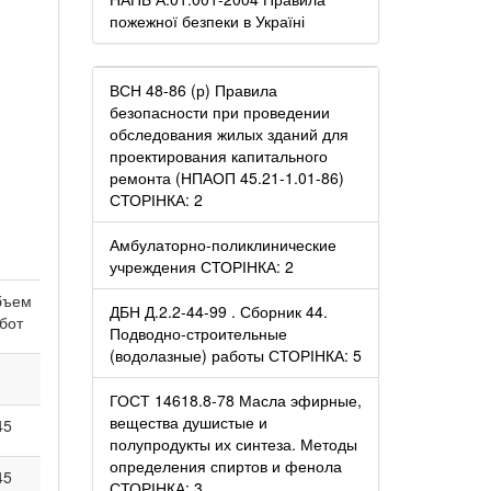
пожежної безпеки в Україні
ВСН 48-86 (р) Правила
безопасности при проведении
обследования жилых зданий для
проектирования капитального
ремонта (НПАОП 45.21-1.01-86)
СТОРІНКА: 2
Амбулаторно-поликлинические
учреждения СТОРІНКА: 2
бъем
ДБН Д.2.2-44-99 . Сборник 44.
бот
Подводно-строительные
(водолазные) работы СТОРІНКА: 5
ГОСТ 14618.8-78 Масла эфирные,
вещества душистые и
45
полупродукты их синтеза. Методы
определения спиртов и фенола
45
СТОРІНКА: 3