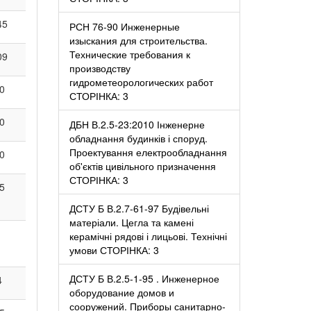
45
РСН 76-90 Инженерные
изыскания для строительства.
Технические требования к
09
производству
гидрометеорологических работ
0
СТОРІНКА: 3
0
ДБН В.2.5-23:2010 Інженерне
обладнання будинків і споруд.
Проектування електрообладнання
0
об'єктів цивільного призначення
СТОРІНКА: 3
5
ДСТУ Б В.2.7-61-97 Будівельні
матеріали. Цегла та камені
керамічні рядові і лицьові. Технічні
умови СТОРІНКА: 3
ДСТУ Б В.2.5-1-95 . Инженерное
4
оборудование домов и
сооружений. Приборы санитарно-