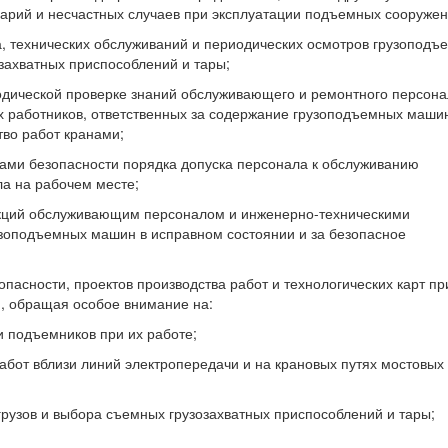
арий и несчастных случаев при эксплуатации подъемных сооружен
, технических обслуживаний и периодических осмотров грузоподъ
захватных приспособлений и тары;
иодической проверке знаний обслуживающего и ремонтного персона
х работников, ответственных за содержание грузоподъемных маши
тво работ кранами;
лами безопасности порядка допуска персонала к обслуживанию
а на рабочем месте;
укций обслуживающим персоналом и инженерно-техническими
узоподъемных машин в исправном состоянии и за безопасное
пасности, проектов производства работ и технологических карт пр
, обращая особое внимание на:
и подъемников при их работе;
бот вблизи линий электропередачи и на крановых путях мостовых
рузов и выбора съемных грузозахватных приспособлений и тары;