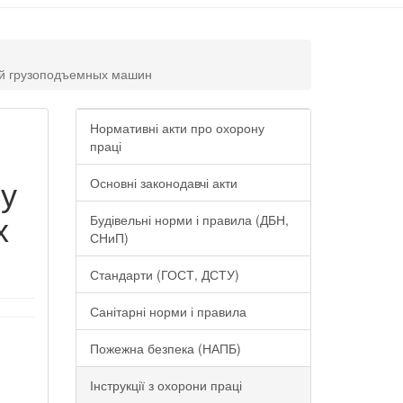
ией грузоподъемных машин
Нормативні акти про охорону
праці
ру
Основні законодавчі акти
х
Будівельні норми і правила (ДБН,
СНиП)
Стандарти (ГОСТ, ДСТУ)
Санітарні норми і правила
Пожежна безпека (НАПБ)
Інструкції з охорони праці