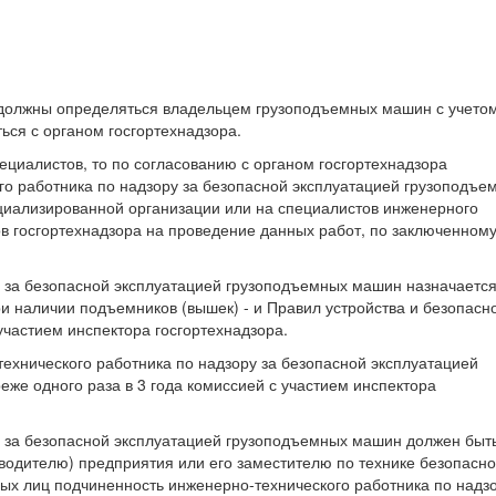
а должны определяться владельцем грузоподъемных машин с учето
ться с органом госгортехнадзора.
ециалистов, то по согласованию с органом госгортехнадзора
о работника по надзору за безопасной эксплуатацией грузоподъе
циализированной организации или на специалистов инженерного
 госгортехнадзора на проведение данных работ, по заключенному
у за безопасной эксплуатацией грузоподъемных машин назначаетс
и наличии подъемников (вышек) - и Правил устройства и безопасн
участием инспектора госгортехнадзора.
технического работника по надзору за безопасной эксплуатацией
же одного раза в 3 года комиссией с участием инспектора
у за безопасной эксплуатацией грузоподъемных машин должен быт
водителю) предприятия или его заместителю по технике безопасно
ных лиц подчиненность инженерно-технического работника по надз