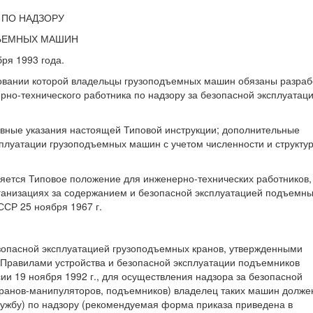
 ПО НАДЗОРУ
ДЪЕМНЫХ МАШИН
ря 1993 года.
новании которой владельцы грузоподъемных машин обязаны разраб
рно-технического работника по надзору за безопасной эксплуатац
овные указания настоящей Типовой инструкции; дополнительные
плуатации грузоподъемных машин с учетом численности и структу
яется Типовое положение для инженерно-технических работников,
ганизациях за содержанием и безопасной эксплуатацией подъемн
СР 25 ноября 1967 г.
безопасной эксплуатацией грузоподъемных кранов, утвержденными
и Правилами устройства и безопасной эксплуатации подъемников
ии 19 ноября 1992 г., для осуществления надзора за безопасной
кранов-манипуляторов, подъемников) владелец таких машин долже
лужбу) по надзору (рекомендуемая форма приказа приведена в