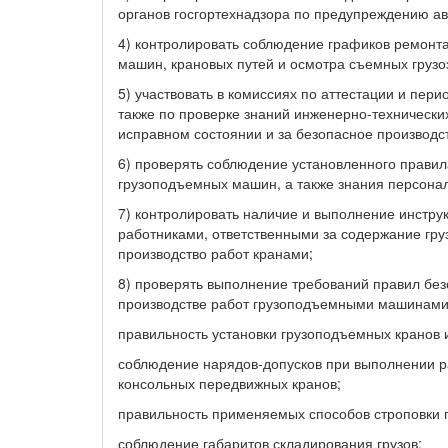
органов госгортехнадзора по предупреждению ав
4) контролировать соблюдение графиков ремонта
машин, крановых путей и осмотра съемных грузо
5) участвовать в комиссиях по аттестации и пер
также по проверке знаний инженерно-технически
исправном состоянии и за безопасное производс
6) проверять соблюдение установленного прави
грузоподъемных машин, а также знания персонал
7) контролировать наличие и выполнение инстр
работниками, ответственными за содержание гр
производство работ кранами;
8) проверять выполнение требований правил безо
производстве работ грузоподъемными машинами
правильность установки грузоподъемных кранов 
соблюдение нарядов-допусков при выполнении ра
консольных передвижных кранов;
правильность применяемых способов строповки г
соблюдение габаритов складирования грузов;