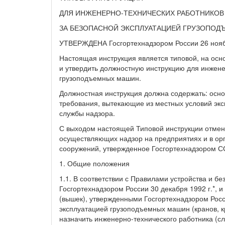
ДЛЯ ИНЖЕНЕРНО-ТЕХНИЧЕСКИХ РАБОТНИКОВ
ЗА БЕЗОПАСНОЙ ЭКСПЛУАТАЦИЕЙ ГРУЗОПО
УТВЕРЖДЕНА Госгортехнадзором России 26 нояб
Настоящая инструкция является типовой, на ос
и утвердить должностную инструкцию для инжене
грузоподъемных машин.
Должностная инструкция должна содержать: осн
требования, вытекающие из местных условий экс
службы надзора.
С выходом настоящей Типовой инструкции отмен
осуществляющих надзор на предприятиях и в ор
сооружений, утвержденное Госгортехнадзором СС
1. Общие положения
1.1. В соответствии с Правилами устройства и 
Госгортехнадзором России 30 декабря 1992 г.*, 
(вышек), утвержденными Госгортехнадзором Росс
эксплуатацией грузоподъемных машин (кранов, 
назначить инженерно-технического работника (с