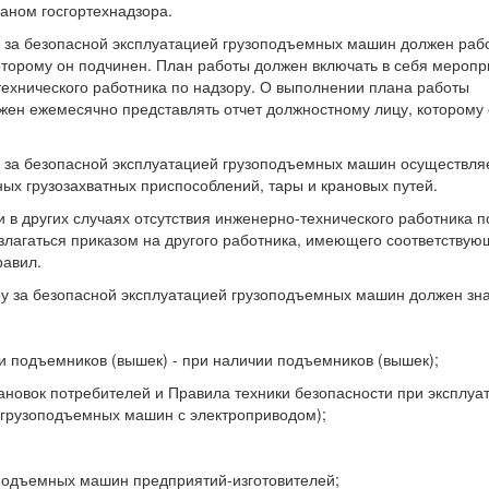
аном госгортехнадзора.
у за безопасной эксплуатацией грузоподъемных машин должен раб
торому он подчинен. План работы должен включать в себя меропр
ехнического работника по надзору. О выполнении плана работы
жен ежемесячно представлять отчет должностному лицу, которому
у за безопасной эксплуатацией грузоподъемных машин осуществля
ых грузозахватных приспособлений, тары и крановых путей.
и в других случаях отсутствия инженерно-технического работника п
злагаться приказом на другого работника, имеющего соответству
равил.
ру за безопасной эксплуатацией грузоподъемных машин должен зна
ии подъемников (вышек) - при наличии подъемников (вышек);
тановок потребителей и Правила техники безопасности при эксплуа
 грузоподъемных машин с электроприводом);
оподъемных машин предприятий-изготовителей;