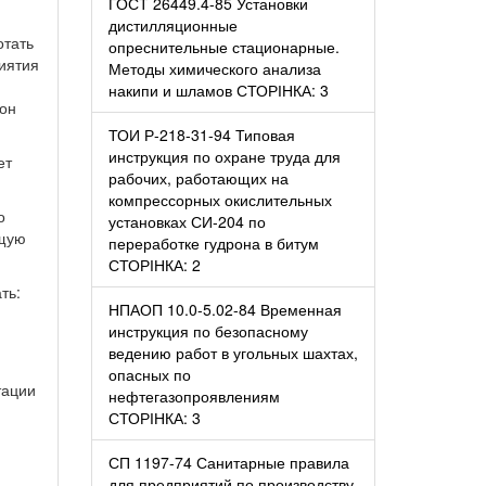
ГОСТ 26449.4-85 Установки
дистилляционные
отать
опреснительные стационарные.
иятия
Методы химического анализа
накипи и шламов СТОРІНКА: 3
 он
ТОИ Р-218-31-94 Типовая
инструкция по охране труда для
ет
рабочих, работающих на
компрессорных окислительных
о
установках СИ-204 по
ющую
переработке гудрона в битум
СТОРІНКА: 2
ть:
НПАОП 10.0-5.02-84 Временная
инструкция по безопасному
ведению работ в угольных шахтах,
опасных по
тации
нефтегазопроявлениям
СТОРІНКА: 3
СП 1197-74 Санитарные правила
для предприятий по производству