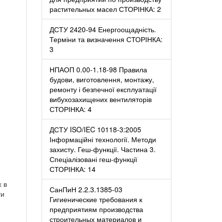
растительных масел СТОРІНКА: 2
ДСТУ 2420-94 Енергоощадність.
Терміни та визначення СТОРІНКА:
3
НПАОП 0.00-1.18-98 Правила
будови, виготовлення, монтажу,
ремонту і безпечної експлуатації
вибухозахищених вентиляторів
СТОРІНКА: 4
ДСТУ ISO/IEC 10118-3:2005
Інформаційні технології. Методи
захисту. Геш-функції. Частина 3.
Спеціалізовані геш-функції
СТОРІНКА: 14
 в
СанПиН 2.2.3.1385-03
ти
Гигиенические требования к
предприятиям производства
строительных материалов и