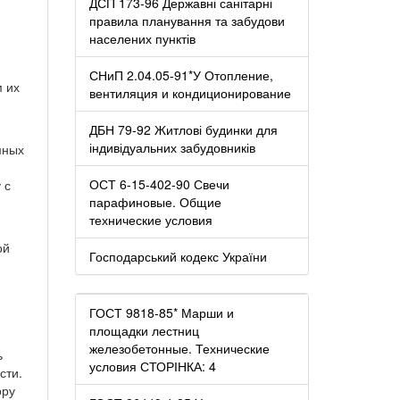
ДСП 173-96 Державні санітарні
правила планування та забудови
населених пунктів
СНиП 2.04.05-91*У Отопление,
м их
вентиляция и кондиционирование
ДБН 79-92 Житлові будинки для
індивідуальних забудовників
мных
ОСТ 6-15-402-90 Свечи
 с
парафиновые. Общие
технические условия
я
ой
Господарський кодекс України
ГОСТ 9818-85* Марши и
площадки лестниц
железобетонные. Технические
ь
условия СТОРІНКА: 4
сти.
ору