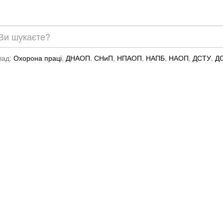
лад:
Охорона праці
,
ДНАОП
,
СНиП
,
НПАОП
,
НАПБ
,
НАОП
,
ДСТУ
,
Д