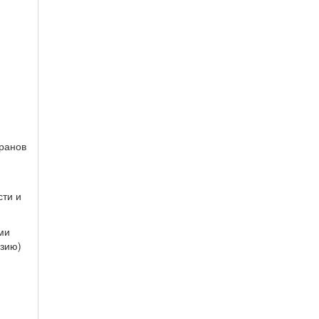
ранов
сти и
ми
нзию)