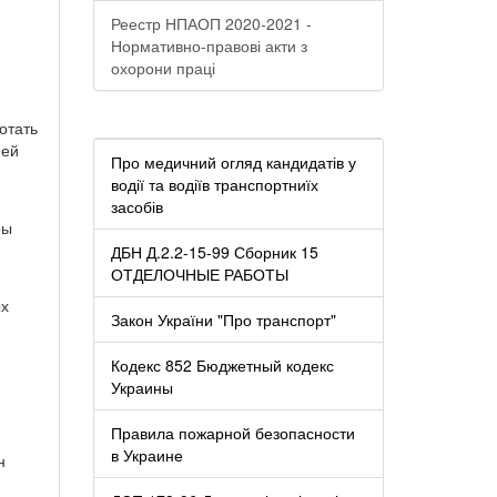
Реестр НПАОП 2020-2021 -
Нормативно-правові акти з
охорони праці
отать
ией
Про медичний огляд кандидатів у
водії та водіїв транспортниїх
засобів
ры
ДБН Д.2.2-15-99 Сборник 15
ОТДЕЛОЧНЫЕ РАБОТЫ
ых
Закон України "Про транспорт"
Кодекс 852 Бюджетный кодекс
Украины
Правила пожарной безопасности
в Украине
н