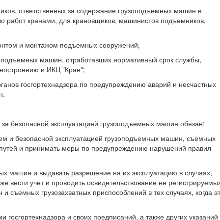
ников, ответственных за содержание грузоподъемных машин в
во работ кранами, для крановщиков, машинистов подъемников,
монтом и монтажом подъемных сооружений;
зоподъемных машин, отработавших нормативный срок службы,
ностроению и ИКЦ "Кран";
ганов госгортехнадзора по предупреждению аварий и несчастных
н.
у за безопасной эксплуатацией грузоподъемных машин обязан:
ием и безопасной эксплуатацией грузоподъемных машин, съемных
х путей и принимать меры по предупреждению нарушений правил
ых машин и выдавать разрешение на их эксплуатацию в случаях,
же вести учет и проводить освидетельствование не регистрируемых
и съемных грузозахватных приспособлений в тех случаях, когда э
 госгортехнадзора и своих предписаний, а также других указаний