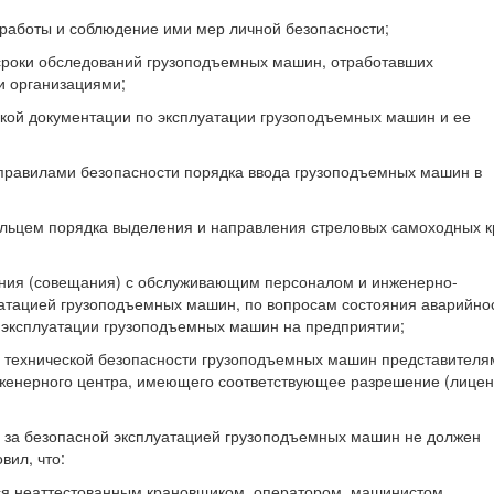
аботы и соблюдение ими мер личной безопасности;
 сроки обследований грузоподъемных машин, отработавших
и организациями;
еской документации по эксплуатации грузоподъемных машин и ее
 правилами безопасности порядка ввода грузоподъемных машин в
ельцем порядка выделения и направления стреловых самоходных к
рания (совещания) с обслуживающим персоналом и инженерно-
уатацией грузоподъемных машин, по вопросам состояния аварийно
и эксплуатации грузоподъемных машин на предприятии;
я технической безопасности грузоподъемных машин представителя
нженерного центра, имеющего соответствующее разрешение (лице
у за безопасной эксплуатацией грузоподъемных машин не должен
вил, что:
ся неаттестованным крановщиком, оператором, машинистом