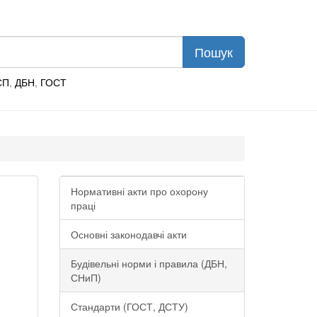
СП
,
ДБН
,
ГОСТ
Нормативні акти про охорону
праці
Основні законодавчі акти
Будівельні норми і правила (ДБН,
СНиП)
Стандарти (ГОСТ, ДСТУ)