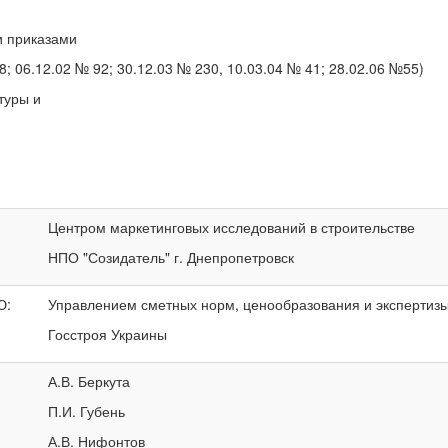
и приказами
8; 06.12.02 № 92; 30.12.03 № 230, 10.03.04 № 41; 28.02.06 №55)
туры и
Центром маркетинговых исследований в строительстве
НПО "Созидатель" г. Днепропетровск
Ю:
Управлением сметных норм, ценообразования и экспертиз
Госстроя Украины
А.В. Беркута
П.И. Губень
А.В. Нифонтов