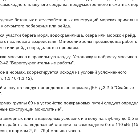
есамоходного плавучего средства, предусмотренного в сметных но
ведение бетонных и железобетонных конструкций морских причальн
 у открытого побережья или рейда.
ся участки берега моря, водохранилища, озера или морской рейд, 
 от волнового воздействия. Отнесение зоны производства работ к
жья или рейда определяется проектом.
вка массивов в правильную кладку. Установку и наброску массивов 
2-42 "Берегоукрепительные работы".
ое в нормах, корректируется исходя из условий усложненного
. 1.3.10-1.3.12).
ай и шпунта следует определять по нормам ДБН Д.2.2-5 "Свайные
.
нормах группы 69 на устройство подкрановых путей следует опреде
ные конструкции монолитные".
ка анкерных плит в надводных условиях и в воду на глубину до 0,5 
лять работы на водолазной станции на самоходном боте 110 кВт (1
сов, к нормам 2, 5 - 79,4 машино-часов.