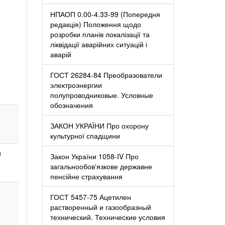
НПАОП 0.00-4.33-99 (Попередня
редакція) Положення щодо
розробки планів локалізації та
ліквідації аварійних ситуацій і
аварій
ГОСТ 26284-84 Преобразователи
электроэнергии
полупроводниковые. Условные
обозначения
ЗАКОН УКРАЇНИ Про охорону
культурної спадщини
ы
Закон України 1058-IV Про
загальнообов'язкове державне
пенсійне страхування
ГОСТ 5457-75 Ацетилен
растворенный и газообразный
технический. Технические условия