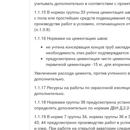
учитывать дополнительно в соответствии с проек
1.1.15 В нормах группы 33 учтена цементация ш
с пола или простейших средств подмащивания пр
производстве работ в условиях, отличающихся о
(п.1.3.9).
1.1.16 Нормами на цементацию швов:
не учтена консервация концов труб закла
необходимость этих работ подтверждается
предусмотрена цементация чисто цементны
первичной цементации -15 кг, для вторичной
Увеличение расхода цемента, против учтенного 
дополнительно.
1.1.17 Ресурсы на работы по окрасочной изоляци
дополнительно.
1.1.18 Нормами группы 38 предусмотрена установ
определять дополнительно по нормам ДБН Д.2.2-
1.1.19 В норме 7 группы 34, нормах группы 36 и 
43, 44 предусмотрено производство работ в усл
и озер. При работе на открытой акватории следу