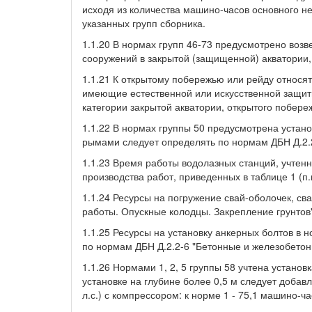
исходя из количества машино-часов основного н
указанных групп сборника.
1.1.20 В нормах групп 46-73 предусмотрено воз
сооружений в закрытой (защищенной) акватории,
1.1.21 К открытому побережью или рейду относят
имеющие естественной или искусственной защиты
категории закрытой акватории, открытого побере
1.1.22 В нормах группы 50 предусмотрена устано
рымами следует определять по нормам ДБН Д.2.
1.1.23 Время работы водолазных станций, учтенн
производства работ, приведенных в таблице 1 (п.п
1.1.24 Ресурсы на погружение свай-оболочек, св
работы. Опускные колодцы. Закрепление грунтов"
1.1.25 Ресурсы на установку анкерных болтов в 
по нормам ДБН Д.2.2-6 "Бетонные и железобетон
1.1.26 Нормами 1, 2, 5 группы 58 учтена установ
установке на глубине более 0,5 м следует добав
л.с.) с компрессором: к норме 1 - 75,1 машино-ча