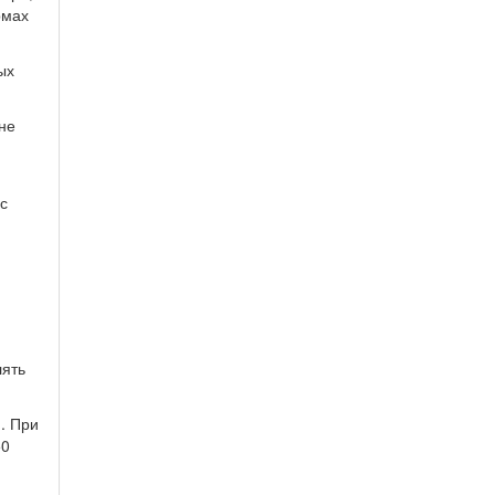
рмах
ых
не
с
лять
м. При
50