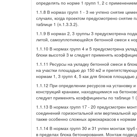
определять по норме 1 групп 1, 2 с применением
1.1.8 В нормах групп 1 - 3 не учтено снятие цем
случаях, когда проектом предусмотрено снятие 
таблице 1 (п.1.3.3.2).
1.1.9 В нормах 2, 3 группы 3 предусмотрена под
литой, самоуплотняющейся бетонной смеси к нор
1.1.10 В нормах групп 4 и 5 предусмотрена уклад
блоки высотой 3 м следует применять коэффициен
1.1.11 Ресурсы на укладку бетонной смеси в бл
на участки площадью до 150 м2 и препятствующ
нормам 1, 3 групп 4, 5 как для блоков площадью 
1.1.12 При определении ресурсов на установку и
конструкций кранами, находящимися на бетоново
следует применять коэффициенты по таблице 1 (п
1.1.13 В нормах групп 17 - 20 предусмотрен мо
соединений горизонтальной или вертикальной ар
также особенно сложных армокаркасов к нормам 
1.1.14 В нормах групп 30 и 31 учтен монтаж тру
в пределах блока бетонирования. Монтаж подвод