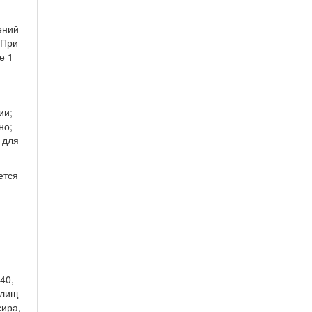
ений
 При
е 1
ии;
но;
 для
ется
40,
илищ
сира,