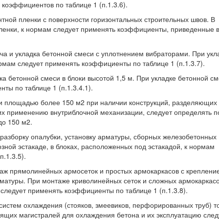
 коэффициентов по таблице 1 (п.1.3.6).
ентной пленки с поверхности горизонтальных строительных швов. В
пленки, к нормам следует применять коэффициенты, приведенные 
ача и укладка бетонной смеси с уплотнением вибраторами. При укл
мам следует применять коэффициенты по таблице 1 (п.1.3.7).
ка бетонной смеси в блоки высотой 1,5 м. При укладке бетонной см
ты по таблице 1 (п.1.3.4.1).
оки площадью более 150 м2 при наличии конструкций, разделяющих
их применению внутриблочной механизации, следует определять п
до 150 м2.
 разборку опалубки, установку арматуры, сборных железобетонных
зной эстакаде, в блоках, расположенных под эстакадой, к нормам
.1.3.5).
нтаж прямолинейных армосеток и простых армокаркасов с креплени
матуры. При монтаже криволинейных сеток и сложных армокаркасо
следует применять коэффициенты по таблице 1 (п.1.3.8).
б систем охлаждения (стояков, змеевиков, перфорированных труб) т
ящих магистралей для охлаждения бетона и их эксплуатацию след