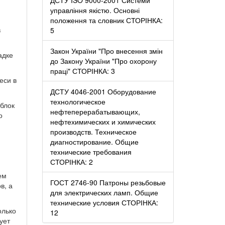
управління якістю. Основні
положення та словник СТОРІНКА:
в
5
Закон України "Про внесення змін
адке
до Закону України "Про охорону
праці" СТОРІНКА: 3
еси в
ДСТУ 4046-2001 Оборудование
технологическое
 блок
нефтеперерабатывающих,
о
нефтехимических и химических
производств. Техническое
диагностирование. Общие
технические требования
СТОРІНКА: 2
ем
ГОСТ 2746-90 Патроны резьбовые
в, а
для электрических ламп. Общие
технические условия СТОРІНКА:
олько
12
ует