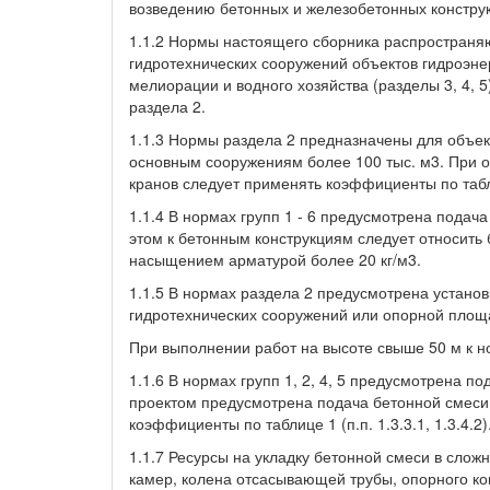
возведению бетонных и железобетонных конструк
1.1.2 Нормы настоящего сборника распространя
гидротехнических сооружений объектов гидроэнерг
мелиорации и водного хозяйства (разделы 3, 4, 
раздела 2.
1.1.3 Нормы раздела 2 предназначены для объек
основным сооружениям более 100 тыс. м3. При о
кранов следует применять коэффициенты по табли
1.1.4 В нормах групп 1 - 6 предусмотрена подач
этом к бетонным конструкциям следует относить 
насыщением арматурой более 20 кг/м3.
1.1.5 В нормах раздела 2 предусмотрена установ
гидротехнических сооружений или опорной площ
При выполнении работ на высоте свыше 50 м к н
1.1.6 В нормах групп 1, 2, 4, 5 предусмотрена п
проектом предусмотрена подача бетонной смеси 
коэффициенты по таблице 1 (п.п. 1.3.3.1, 1.3.4.2)
1.1.7 Ресурсы на укладку бетонной смеси в слож
камер, колена отсасывающей трубы, опорного кон