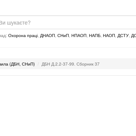
лад:
Охорона праці
,
ДНАОП
,
СНиП
,
НПАОП
,
НАПБ
,
НАОП
,
ДСТУ
,
Д
авила (ДБН, СНиП)
ДБН Д.2.2-37-99. Сборник 37