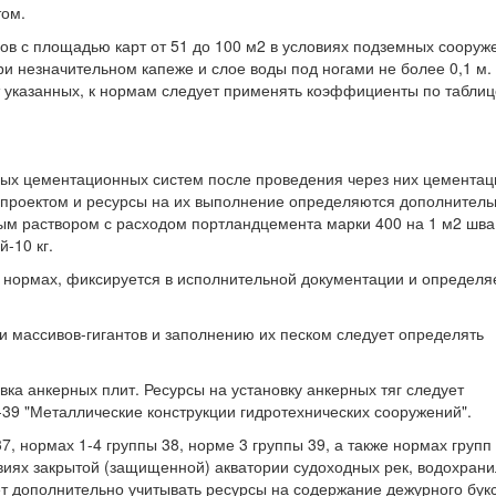
том.
вов с площадью карт от 51 до 100 м2 в условиях подземных сооруж
и незначительном капеже и слое воды под ногами не более 0,1 м.
т указанных, к нормам следует применять коэффициенты по таблиц
дных цементационных систем после проведения через них цементац
 проектом и ресурсы на их выполнение определяются дополнитель
м раствором с расходом портландцемента марки 400 на 1 м2 шва
-10 кг.
в нормах, фиксируется в исполнительной документации и определя
и массивов-гигантов и заполнению их песком следует определять
ка анкерных плит. Ресурсы на установку анкерных тяг следует
39 "Металлические конструкции гидротехнических сооружений".
37, нормах 1-4 группы 38, норме 3 группы 39, а также нормах групп 
овиях закрытой (защищенной) акватории судоходных рек, водохран
ет дополнительно учитывать ресурсы на содержание дежурного бук