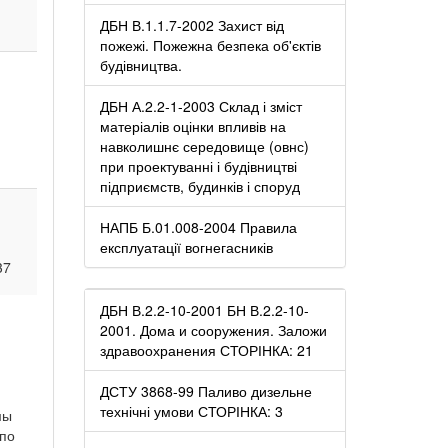
ДБН В.1.1.7-2002 Захист від
пожежі. Пожежна безпека об'єктів
будівництва.
ДБН А.2.2-1-2003 Склад і зміст
матеріалів оцінки впливів на
навколишнє середовище (овнс)
при проектуванні і будівництві
підприємств, будинків і споруд
НАПБ Б.01.008-2004 Правила
експлуатації вогнегасників
37
ДБН В.2.2-10-2001 БН В.2.2-10-
2001. Дома и сооружения. Заложи
здравоохранения СТОРІНКА: 21
ДСТУ 3868-99 Паливо дизельне
технічні умови СТОРІНКА: 3
мы
 по