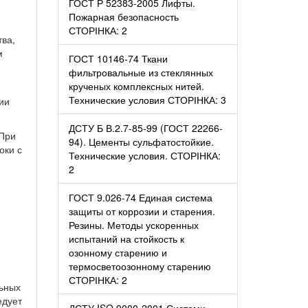
ГОСТ Р 52383-2005 Лифты.
Пожарная безопасность
СТОРІНКА: 2
тва,
м
ГОСТ 10146-74 Ткани
фильтровальные из стеклянных
крученых комплексных нитей.
Технические условия СТОРІНКА: 3
ии
ДСТУ Б В.2.7-85-99 (ГОСТ 22266-
 При
94). Цементы сульфатостойкие.
оки с
Технические условия. СТОРІНКА:
2
ГОСТ 9.026-74 Единая система
защиты от коррозии и старения.
Резины. Методы ускоренных
испытаний на стойкость к
озонному старению и
термосветоозонному старению
СТОРІНКА: 2
льных
едует
ДСТУ ISO 9000-2001 Системи