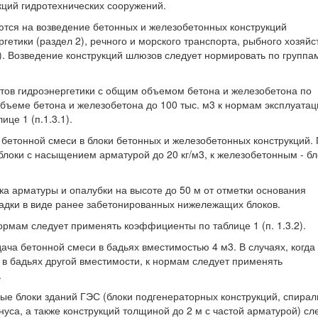
ций гидротехнических сооружений.
ются на возведение бетонных и железобетонных конструкций
етики (раздел 2), речного и морского транспорта, рыбного хозяйс
5). Возведение конструкций шлюзов следует нормировать по группа
тов гидроэнергетики с общим объемом бетона и железобетона по
бъеме бетона и железобетона до 100 тыс. м3 к нормам эксплуатац
це 1 (п.1.3.1).
а бетонной смеси в блоки бетонных и железобетонных конструкций.
блоки с насыщением арматурой до 20 кг/м3, к железобетонным - бл
ка арматуры и опалубки на высоте до 50 м от отметки основания
адки в виде ранее забетонированных нижележащих блоков.
ормам следует применять коэффициенты по таблице 1 (п. 1.3.2).
одача бетонной смеси в бадьях вместимостью 4 м3. В случаях, когда
в бадьях другой вместимости, к нормам следует применять
.
ные блоки зданий ГЭС (блоки подгенераторных конструкций, спира
уса, а также конструкций толщиной до 2 м с частой арматурой) сл