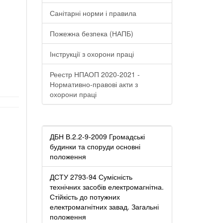
Санітарні норми і правила
Пожежна безпека (НАПБ)
Інструкції з охорони праці
Реестр НПАОП 2020-2021 -
Нормативно-правові акти з
охорони праці
ДБН В.2.2-9-2009 Громадські
будинки та споруди основні
положення
ДСТУ 2793-94 Сумісність
технічних засобів електромагнітна.
Стійкість до потужних
електромагнітних завад. Загальні
положення