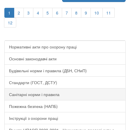
1
2
3
4
5
6
7
8
9
10
11
12
Нормативні акти про охорону праці
Основні законодавчі акти
Будівельні норми і правила (ДБН, СНиП)
Стандарти (ГОСТ, ДСТУ)
Санітарні норми і правила
Пожежна безпека (НАПБ)
Інструкції з охорони праці
Реестр НПАОП 2020-2021 - Нормативно-правові акти з