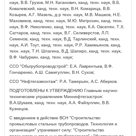
наук, В.В. Грузов, М.Н. Каганович, канд. техн. наук, В.Б.
Ковалевский, канд. техн. наук, В.Н. Комарица, В.В.
Козырев, А.Г. Мазель, д-р техн. наук, М.В. Машков, Н.Е.
Маховиков, канд. техн. наук, М.Ю. Митрохин, канд. техн.
наук, В.Ф. Николенко, канд. техн. наук, К.А. Овсепян, Т.Х.
Саттаров, канд. техн. наук, В.Г. Селиверстов, Л.П.
Семенов, канд. техн. наук, В.Д. Тарлинский, канд. техн.
наук, А.И. Тоут, канд. техн. наук, Р.Р. Хакимьянов, канд.
техн. наук, Т.Н. Шпагина, В.Д. Шапиро, канд. техн. наук,
В.Ф. Чабуркин, канд. техн. наук;
ССО "Обьтрубопроводстрой": Е.А. Лаврентьев, В.Ф.
Гончаренко, А.Ш. Самигуллин, В.Н. Сухов;
ССО "Нефтегазмонтаж": Р.А. Тамерьян, А.С. Аберков.
ПОДГОТОВЛЕНЫ К УТВЕРЖДЕНИЮ Главным научно-
техническим управлением Миннефтегазстроя:
В.А.Шукаев, канд. техн. наук, А.А. Файзуллин, В.В.
Кузнецов.
С введением в действие ВСН "Строительство
промысловых стальных трубопроводов. Технология и
организация" утрачивают силу: "Строительство
промысловых стальных трубопроводов" ; "Инструкция по