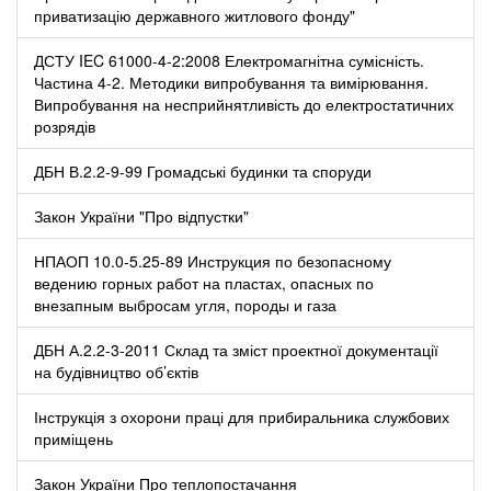
приватизацію державного житлового фонду"
ДСТУ IEC 61000-4-2:2008 Електромагнітна сумісність.
Частина 4-2. Методики випробування та вимірювання.
Випробування на несприйнятливість до електростатичних
розрядів
ДБН В.2.2-9-99 Громадські будинки та споруди
Закон України "Про відпустки"
НПАОП 10.0-5.25-89 Инструкция по безопасному
ведению горных работ на пластах, опасных по
внезапным выбросам угля, породы и газа
ДБН А.2.2-3-2011 Склад та зміст проектної документації
на будівництво об’єктів
Інструкція з охорони праці для прибиральника службових
приміщень
Закон України Про теплопостачання