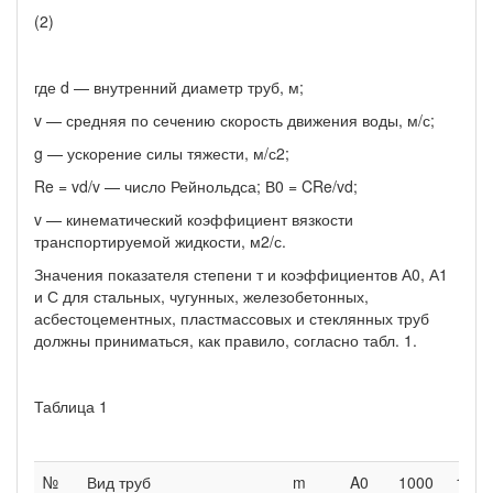
(2)
где d — внутренний диаметр труб, м;
v — средняя по сечению скорость движения воды, м/с;
g — ускорение силы тяжести, м/с2;
Re = vd/v — число Рейнольдса; В0 = CRe/vd;
v — кинематический коэффициент вязкости
транспортируемой жидкости, м2/с.
Значения показателя степени т и коэффициентов А0, А1
и С для стальных, чугунных, железобетонных,
асбестоцементных, пластмассовых и стеклянных труб
должны приниматься, как правило, согласно табл. 1.
Таблица 1
№
Вид труб
m
A0
1000
1000