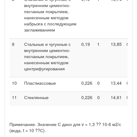
внутренним цементно-
песчаным покрытием,
нанесенным методом
набрызга с последующим
заглаживанием
9
Стальные и чугунные с
0,19
1
13,85
0,70
внутренним цементно-
песчаным покрытием,
нанесенным методом
центрифугирования
10
Пластмассовые
0,226
0
13,44
0,68
11
Стеклянные
0,226
0
14,61
0,74
Примечание. Значение С дано для v = 1,3 ?? 10-6 м2/с
(вода, t = 10 ??С).