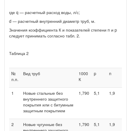
где q — расчетный расход воды, л/с;
d — расчетный внутренний диаметр труб, м.
Значения коэффициента К и показателей степени n и p
следует принимать согласно табл. 2.
Таблица 2
№
Вид труб
1000
p
n
п.п.
К
1
Новые стальные без
1,790
5,1
1,9
внутреннего защитного
покрытия или с битумным
защитным покрытием
2
Новые чугунные без
1,790
5,1
1,9
внутреннего защитного