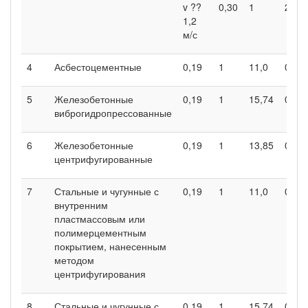
v ??
0,30
1
21,0
1,2
м/с
4
Асбестоцементные
0,19
1
11,0
0,56
5
Железобетонные
0,19
1
15,74
0,80
виброгидропрессованные
6
Железобетонные
0,19
1
13,85
0,70
центрифугированные
7
Стальные и чугунные с
0,19
1
11,0
0,56
внутренним
пластмассовым или
полимерцементным
покрытием, нанесенным
методом
центрифугирования
8
Стальные и чугунные с
0,19
1
15,74
0,80