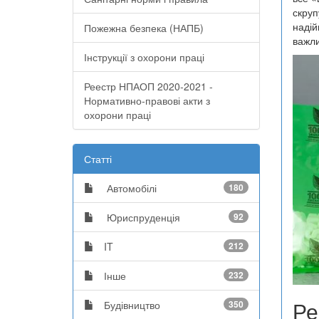
скруп
надій
Пожежна безпека (НАПБ)
важли
Інструкції з охорони праці
Реестр НПАОП 2020-2021 -
Нормативно-правові акти з
охорони праці
Статті
Автомобілі
180
Юриспруденція
92
IT
212
Інше
232
Ре
Будівництво
350