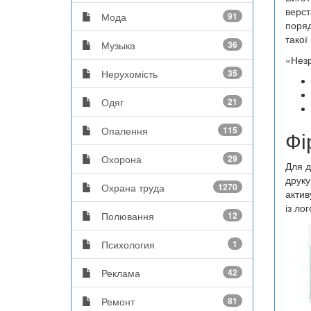
верст
Мода
91
поряд
такої
Музыка
36
«Незр
Нерухомість
35
Одяг
21
Опалення
115
Фі
Охорона
29
Для д
друку
Охрана труда
1270
актив
із ло
Полювання
12
Психология
1
Реклама
42
Ремонт
81