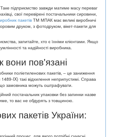
. Таке підприємство завжди матиме масу переваг
івці, свої перевірені постачальники сировини,
иробник пакетів
ТМ МПАК має великі виробничі
ьоровим друком, з фотодруком, вікет-пакети для
риємства, запитайте, хто є їхніми клієнтами. Якщо
умлінності та надійності виробника.
к вони пов'язані
обники поліетиленових пакетів, – це заниження
№ 1489-IX) такі відхилення неприпустимі. Справа
, що замовника можуть оштрафувати.
дійний постачальник упаковки без запинки назве
тиме, то вас не обдурять з товщиною.
их пакетів України:
огічний процес, для якого потрібні сучасні