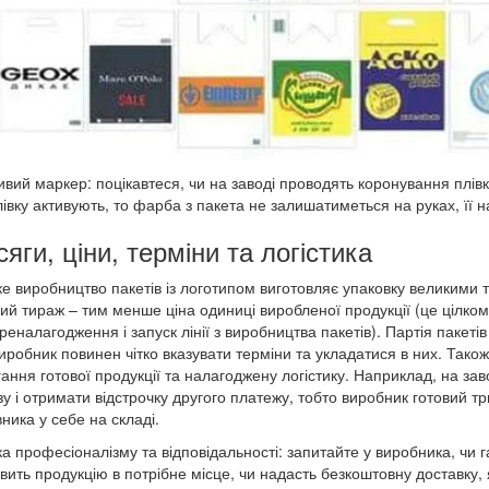
вий маркер: поцікавтеся, чи на заводі проводять коронування плів
івку активують, то фарба з пакета не залишатиметься на руках, її н
яги, ціни, терміни та логістика
е виробництво пакетів із логотипом виготовляє упаковку великими 
ий тираж – тим менше ціна одиниці виробленої продукції (це цілком
реналагодження і запуск лінії з виробництва пакетів). Партія пакетів 
иробник повинен чітко вказувати терміни та укладатися в них. Тако
гання готової продукції та налагоджену логістику. Наприклад, на з
зу і отримати відстрочку другого платежу, тобто виробник готовий 
ника у себе на складі.
а професіоналізму та відповідальності: запитайте у виробника, чи г
вить продукцію в потрібне місце, чи надасть безкоштовну доставку,