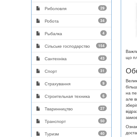
Риболовля
29
Робота
34
Рыбалка
4
Сільське господарство
154
Важли
що пл
Сантехніка
43
Обс
Спорт
31
Велик
Страхування
9
більш
на пе
Строительная техника
6
але в
збері
Тваринництво
27
відра
замов
Транспорт
50
Ознак
доста
Туризм
40