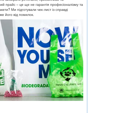
ний прайс – це ще не гарантія професіоналізму та
кети? Ми підготували чек-лист із справді
же його від помилок.