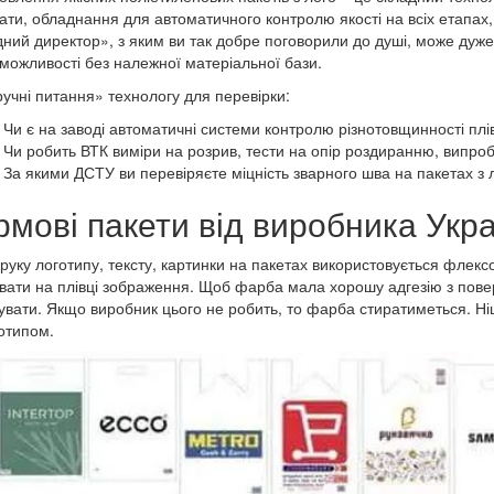
ати, обладнання для автоматичного контролю якості на всіх етапах,
ний директор», з яким ви так добре поговорили до душі, може дуже 
 можливості без належної матеріальної бази.
учні питання» технологу для перевірки:
Чи є на заводі автоматичні системи контролю різнотовщинності плі
Чи робить ВТК виміри на розрив, тести на опір роздиранню, випроб
За якими ДСТУ ви перевіряєте міцність зварного шва на пакетах з 
рмові пакети від виробника Украї
руку логотипу, тексту, картинки на пакетах використовується флекс
вати на плівці зображення. Щоб фарба мала хорошу адгезію з поверх
увати. Якщо виробник цього не робить, то фарба стиратиметься. Ні
готипом.