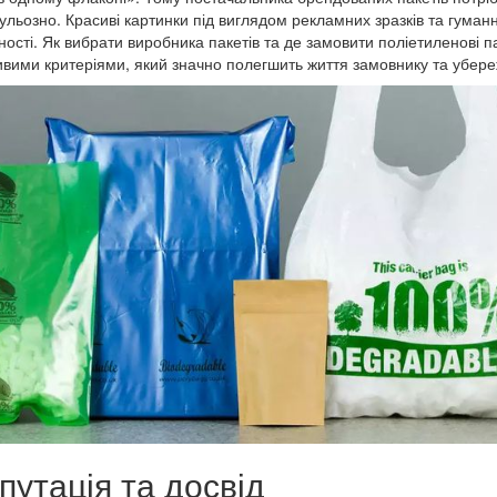
ульозно. Красиві картинки під виглядом рекламних зразків та гуман
ності. Як вибрати виробника пакетів та де замовити поліетиленові па
вими критеріями, який значно полегшить життя замовнику та убере
путація та досвід