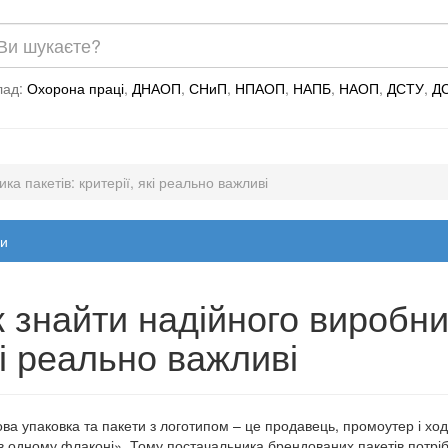
лад:
Охорона праці
,
ДНАОП
,
СНиП
,
НПАОП
,
НАПБ
,
НАОП
,
ДСТУ
,
Д
ка пакетів: критерії, які реально важливі
и
 знайти надійного виробник
і реально важливі
ва упаковка та пакети з логотипом – це продавець, промоутер і хо
в одному флаконі». Тому постачальника брендованих пакетів потріб