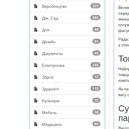
Виробництво
223
Велик
перед
Дім, Сад
303
менша
потуж
Діти
48
фасув
Рада:
Дизайн
91
у спи
Документы
43
То
Електроніка
182
Найпр
товщи
Зброя
12
навіт
Як пе
Здоров'я
112
вагу 
Кулінарія
75
Су
Мебель
38
па
Медицина
85
Вигот