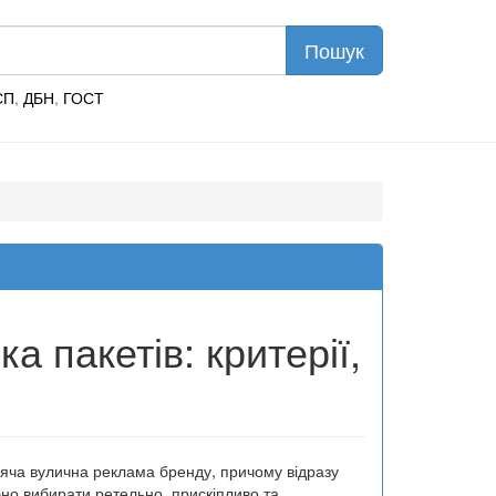
СП
,
ДБН
,
ГОСТ
а пакетів: критерії,
дяча вулична реклама бренду, причому відразу
но вибирати ретельно, прискіпливо та