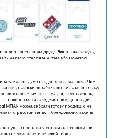
ки перед нанесенням друку. Якщо вам скажуть,
авіть нелегко стертиме нігтем або монетою.
тиражами, що дуже вигідно для замовника. Чим
 логічно, оскільки виробник витрачає менше часу
не виготовляється ні за три дні, ні за тиждень,
ж він повинен мати складські приміщення для
аводі МПАК можна забрати готову продукцію не
тримати страховий запас « брендованих пакетів
арантує він поставки упаковки за графіком, чи
 якщо ви замовляєте великий тираж.