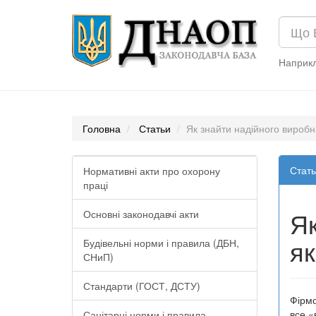
Наприк
Головна
Статьи
Як знайти надійного виробни
Стать
Нормативні акти про охорону
праці
Як
Основні законодавчі акти
як
Будівельні норми і правила (ДБН,
СНиП)
Стандарти (ГОСТ, ДСТУ)
Фірмо
все «
Санітарні норми і правила