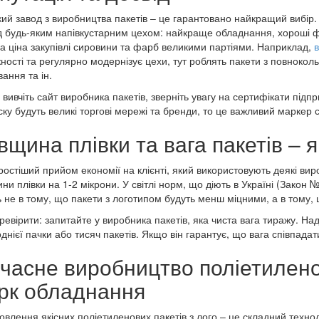
ий завод з виробництва пакетів – це гарантовано найкращий вибір
 будь-яким напівкустарним цехом: найкраще обладнання, хороші фах
 ціна закупівлі сировини та фарб великими партіями. Наприклад,
в
ності та регулярно модернізує цехи, тут роблять пакети з повнокол
ання та ін.
 вивчіть сайт виробника пакетів, зверніть увагу на сертифікати підп
ску будуть великі торгові мережі та бренди, то це важливий маркер с
вщина плівки та вага пакетів – я
остіший прийом економії на клієнті, який використовують деякі вир
ни плівки на 1-2 мікрони. У світлі норм, що діють в Україні (Закон 
ь не в тому, що пакети з логотипом будуть менш міцними, а в тому
ревірити: запитайте у виробника пакетів, яка чиста вага тиражу. На
однієї пачки або тисяч пакетів. Якщо він гарантує, що вага співпада
часне виробництво поліетиленов
рк обладнання
овлення якісних поліетиленових пакетів з лого – це складний технол