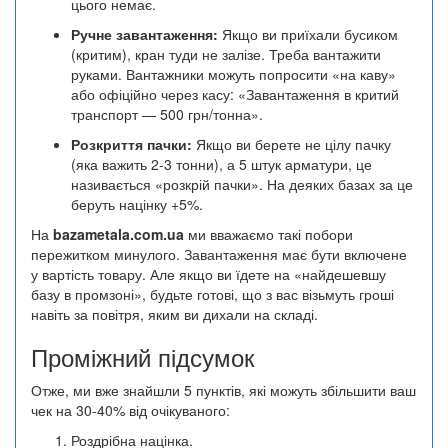
цього немає.
Ручне завантаження:
Якщо ви приїхали бусиком
(критим), кран туди не залізе. Треба вантажити
руками. Вантажники можуть попросити «на каву»
або офіційно через касу: «Завантаження в критий
транспорт — 500 грн/тонна».
Розкриття пачки:
Якщо ви берете не цілу пачку
(яка важить 2-3 тонни), а 5 штук арматури, це
називається «розкрій пачки». На деяких базах за це
беруть націнку +5%.
На
bazametala.com.ua
ми вважаємо такі побори
пережитком минулого. Завантаження має бути включене
у вартість товару. Але якщо ви їдете на «найдешевшу
базу в промзоні», будьте готові, що з вас візьмуть гроші
навіть за повітря, яким ви дихали на складі.
Проміжний підсумок
Отже, ми вже знайшли 5 пунктів, які можуть збільшити ваш
чек на 30-40% від очікуваного:
Роздрібна націнка.