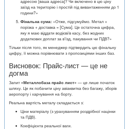
адресою [ваша адреса]? Чи включено в цю ціну
заїзд на територію і простій під вивантаженням до 1
години?»
Фінальна сума:
«Отже, підсумуймо. Метал +
порізка + доставка = [Сума]. Це остаточна цифра,
яку я маю віддати водієві/в касу, без жодних
додаткових доплат за в'їзд, пакування чи ПДВ?»
Тільки після того, як менеджер підтвердить цю фінальну
цифру, її можна порівнювати з пропозиціями інших баз.
Висновок: Прайс-лист — це не
догма
Запит
«Металлобаза прайс лист»
— це лише початок
шляху. Це як побачити ціну авіаквитка без багажу, зборів
аеропорту і харчування на борту.
Реальна вартість металу складається з:
Ціни матеріалу (з урахуванням роздрібної націнки
та ПДВ).
Коефіцієнта реальної ваги.