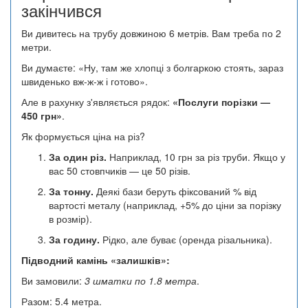
закінчився
Ви дивитесь на трубу довжиною 6 метрів. Вам треба по 2
метри.
Ви думаєте: «Ну, там же хлопці з болгаркою стоять, зараз
швиденько вж-ж-ж і готово».
Але в рахунку з'являється рядок:
«Послуги порізки —
450 грн»
.
Як формується ціна на різ?
За один різ.
Наприклад, 10 грн за різ труби. Якщо у
вас 50 стовпчиків — це 50 різів.
За тонну.
Деякі бази беруть фіксований % від
вартості металу (наприклад, +5% до ціни за порізку
в розмір).
За годину.
Рідко, але буває (оренда різальника).
Підводний камінь «залишків»:
Ви замовили:
3 шматки по 1.8 метра
.
Разом: 5.4 метра.