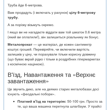
Труба йде 6-метрова.
Вам продадуть (і включать у рахунок)
цілу 6-метрову
трубу
.
А за порізку візьмуть окремо.
І якщо ви не нагадаєте віддати вам той шматок 0.6 метра
(який ви оплатили!), він залишиться різальнику як бонус.
Металопрокат
— це матеріал, де кожен сантиметр
коштує грошей. Перевіряйте, чи включили вартість
залишків у ціну, чи порахували тільки корисну довжину
(що буває вкрай рідко і тільки в роздрібних гіпермаркетах
з космічною націнкою).
В'їзд, Навантаження та «Верхнє
завантаження»
Це звучить дико, але на деяких старих металобазах досі
існують «феодальні побори».
Платний в'їзд на територію:
50-100 грн. Просто за
те, що ваша машина перетнула шлагбаум. У прайсі