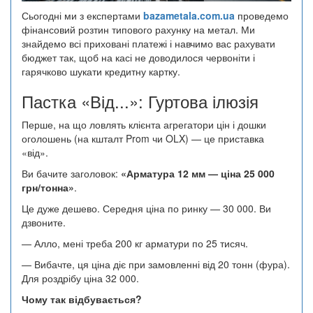
Сьогодні ми з експертами
bazametala.com.ua
проведемо
фінансовий розтин типового рахунку на метал. Ми
знайдемо всі приховані платежі і навчимо вас рахувати
бюджет так, щоб на касі не доводилося червоніти і
гарячково шукати кредитну картку.
Пастка «Від...»: Гуртова ілюзія
Перше, на що ловлять клієнта агрегатори цін і дошки
оголошень (на кшталт Prom чи OLX) — це приставка
«від».
Ви бачите заголовок:
«Арматура 12 мм — ціна 25 000
грн/тонна»
.
Це дуже дешево. Середня ціна по ринку — 30 000. Ви
дзвоните.
— Алло, мені треба 200 кг арматури по 25 тисяч.
— Вибачте, ця ціна діє при замовленні від 20 тонн (фура).
Для роздрібу ціна 32 000.
Чому так відбувається?