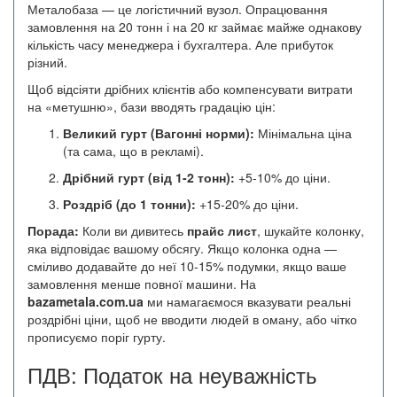
Металобаза — це логістичний вузол. Опрацювання
замовлення на 20 тонн і на 20 кг займає майже однакову
кількість часу менеджера і бухгалтера. Але прибуток
різний.
Щоб відсіяти дрібних клієнтів або компенсувати витрати
на «метушню», бази вводять градацію цін:
Великий гурт (Вагонні норми):
Мінімальна ціна
(та сама, що в рекламі).
Дрібний гурт (від 1-2 тонн):
+5-10% до ціни.
Роздріб (до 1 тонни):
+15-20% до ціни.
Порада:
Коли ви дивитесь
прайс лист
, шукайте колонку,
яка відповідає вашому обсягу. Якщо колонка одна —
сміливо додавайте до неї 10-15% подумки, якщо ваше
замовлення менше повної машини. На
bazametala.com.ua
ми намагаємося вказувати реальні
роздрібні ціни, щоб не вводити людей в оману, або чітко
прописуємо поріг гурту.
ПДВ: Податок на неуважність