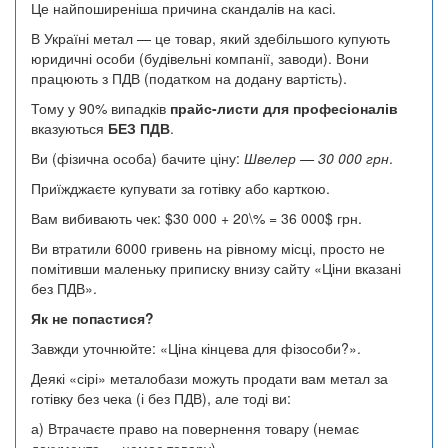
Це найпоширеніша причина скандалів на касі.
В Україні метал — це товар, який здебільшого купують
юридичні особи (будівельні компанії, заводи). Вони
працюють з ПДВ (податком на додану вартість).
Тому у 90% випадків
прайс-листи для професіоналів
вказуються
БЕЗ ПДВ
.
Ви (фізична особа) бачите ціну:
Швелер — 30 000 грн
.
Приїжджаєте купувати за готівку або карткою.
Вам вибивають чек: $30 000 + 20\% = 36 000$ грн.
Ви втратили 6000 гривень на рівному місці, просто не
помітивши маленьку приписку внизу сайту «Ціни вказані
без ПДВ».
Як не попастися?
Завжди уточнюйте: «Ціна кінцева для фізособи?».
Деякі «сірі» металобази можуть продати вам метал за
готівку без чека (і без ПДВ), але тоді ви:
а) Втрачаєте право на повернення товару (немає
документа — немає товару).