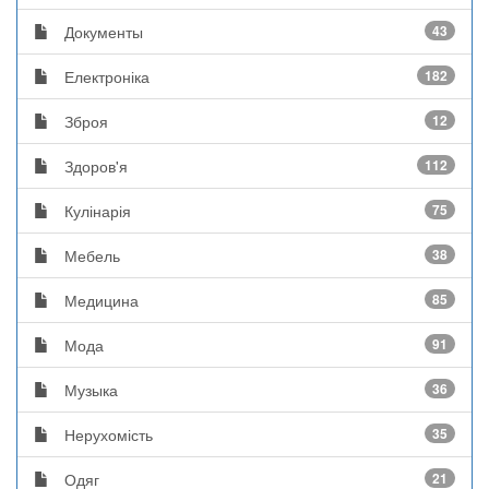
Документы
43
Електроніка
182
Зброя
12
Здоров'я
112
Кулінарія
75
Мебель
38
Медицина
85
Мода
91
Музыка
36
Нерухомість
35
Одяг
21