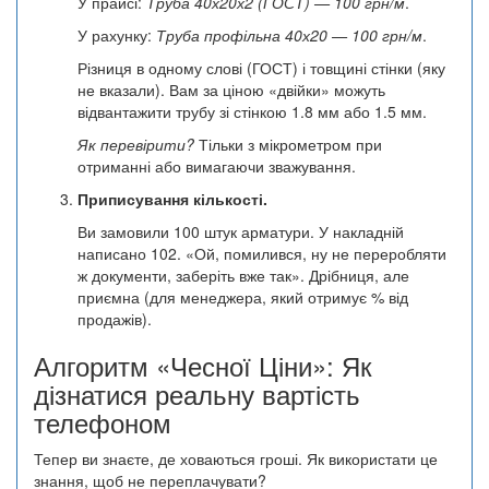
У прайсі:
Труба 40х20х2 (ГОСТ) — 100 грн/м
.
У рахунку:
Труба профільна 40х20 — 100 грн/м
.
Різниця в одному слові (ГОСТ) і товщині стінки (яку
не вказали). Вам за ціною «двійки» можуть
відвантажити трубу зі стінкою 1.8 мм або 1.5 мм.
Як перевірити?
Тільки з мікрометром при
отриманні або вимагаючи зважування.
Приписування кількості.
Ви замовили 100 штук арматури. У накладній
написано 102. «Ой, помилився, ну не переробляти
ж документи, заберіть вже так». Дрібниця, але
приємна (для менеджера, який отримує % від
продажів).
Алгоритм «Чесної Ціни»: Як
дізнатися реальну вартість
телефоном
Тепер ви знаєте, де ховаються гроші. Як використати це
знання, щоб не переплачувати?