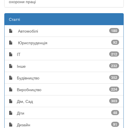
охорони праці
Статті
Автомобілі
180
Юриспруденція
92
IT
212
Інше
232
Будівництво
352
Виробництво
224
Дім, Сад
303
Діти
48
Дизайн
91