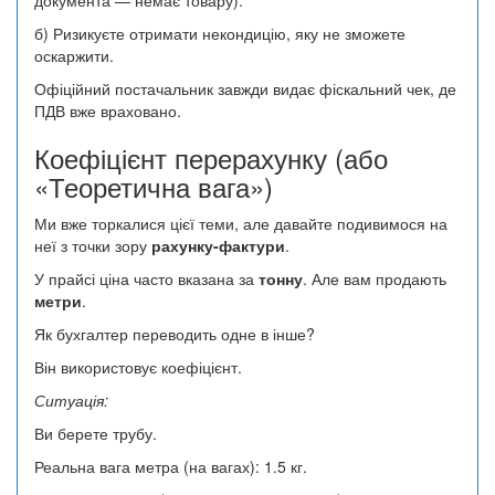
б) Ризикуєте отримати некондицію, яку не зможете
оскаржити.
Офіційний постачальник завжди видає фіскальний чек, де
ПДВ вже враховано.
Коефіцієнт перерахунку (або
«Теоретична вага»)
Ми вже торкалися цієї теми, але давайте подивимося на
неї з точки зору
рахунку-фактури
.
У прайсі ціна часто вказана за
тонну
. Але вам продають
метри
.
Як бухгалтер переводить одне в інше?
Він використовує коефіцієнт.
Ситуація:
Ви берете трубу.
Реальна вага метра (на вагах): 1.5 кг.