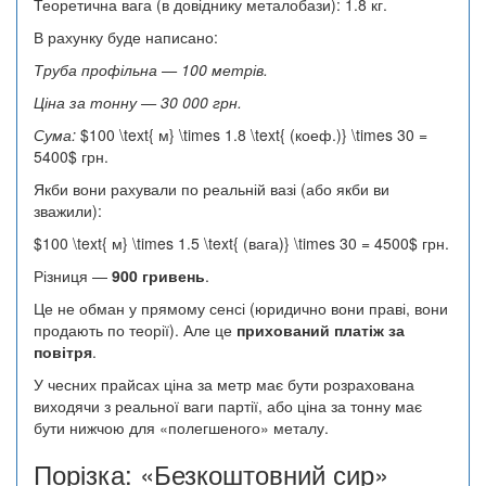
Теоретична вага (в довіднику металобази): 1.8 кг.
В рахунку буде написано:
Труба профільна — 100 метрів.
Ціна за тонну — 30 000 грн.
Сума:
$100 \text{ м} \times 1.8 \text{ (коеф.)} \times 30 =
5400$ грн.
Якби вони рахували по реальній вазі (або якби ви
зважили):
$100 \text{ м} \times 1.5 \text{ (вага)} \times 30 = 4500$ грн.
Різниця —
900 гривень
.
Це не обман у прямому сенсі (юридично вони праві, вони
продають по теорії). Але це
прихований платіж за
повітря
.
У чесних прайсах ціна за метр має бути розрахована
виходячи з реальної ваги партії, або ціна за тонну має
бути нижчою для «полегшеного» металу.
Порізка: «Безкоштовний сир»