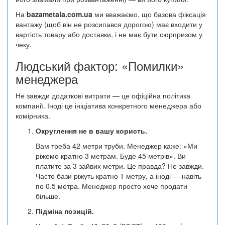
На
bazametala.com.ua
ми вважаємо, що базова фіксація
вантажу (щоб він не розсипався дорогою) має входити у
вартість товару або доставки, і не має бути сюрпризом у
чеку.
Людський фактор: «Помилки»
менеджера
Не завжди додаткові витрати — це офіційна політика
компанії. Іноді це ініціатива конкретного менеджера або
комірника.
Округлення не в вашу користь.
Вам треба 42 метри труби. Менеджер каже: «Ми
ріжемо кратно 3 метрам. Буде 45 метрів». Ви
платите за 3 зайвих метри. Це правда? Не завжди.
Часто бази ріжуть кратно 1 метру, а іноді — навіть
по 0.5 метра. Менеджер просто хоче продати
більше.
Підміна позицій.