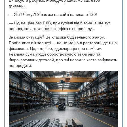
гривень».
— Як?! Чому?! У вас же на сайті написано 120!
— Ну, це ціна без ПДВ, при купівлі від 5 тонн, а ще тут
порізка, завантаження і коефіцієнт переводу...
Знайома ситуація? Це класика будівельного жанру.
Прайс-лист в інтернеті — це не меню в ресторані, де ціна
фіксована. Це, скоріше, «декларація про наміри».
Реальна сума угоди обростає купою технічних та
бюрократичних деталей, про які новачків часто забувають
попередити.