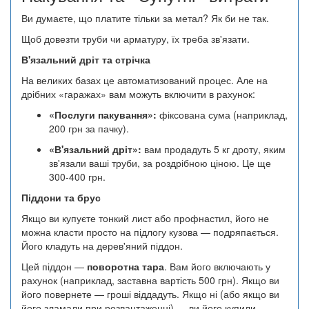
Ви думаєте, що платите тільки за метал? Як би не так.
Щоб довезти труби чи арматуру, їх треба зв'язати.
В'язальний дріт та стрічка
На великих базах це автоматизований процес. Але на
дрібних «гаражах» вам можуть включити в рахунок:
«Послуги пакування»:
фіксована сума (наприклад,
200 грн за пачку).
«В'язальний дріт»:
вам продадуть 5 кг дроту, яким
зв'язали ваші труби, за роздрібною ціною. Це ще
300-400 грн.
Піддони та брус
Якщо ви купуєте тонкий лист або профнастил, його не
можна класти просто на підлогу кузова — подряпається.
Його кладуть на дерев'яний піддон.
Цей піддон —
поворотна тара
. Вам його включають у
рахунок (наприклад, заставна вартість 500 грн). Якщо ви
його повернете — гроші віддадуть. Якщо ні (або якщо ви
його зламали при розвантаженні) — ви його купили.