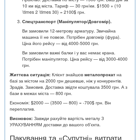
10 км від міста. Тариф — 30 грн/км. $1500 + (10
\times 2 \times 30) = 2100$ грн.
Спецтранспорт (Маніпулятор/Довгомір).
Ви замовили 12-метрову арматуру. Звичайна
машина її не повезе. Потрібен довгомір (фура).
Ціна його рейсу — від 4000-5000 грн.
Ви замовили важкі балки і у вас немає крана.
Потрібен маніпулятор. Ціна рейсу — від 3000-4000
грн.
Життєва ситуація:
Клієнт знайшов
металопрокат
на
базі за містом на 2000 грн дешевше, ніж у конкурентів.
Зрадів. Замовив. Доставка звідти коштувала 3500 грн. А з
бази в межах міста — 800 грн.
Економія: $2000 — (3500 — 800) = -700$ грн. Він
переплатив.
Висновок:
Завжди рахуйте вартість металу З
УРАХУВАННЯМ доставки до вашого об'єкта.
Пакування та «Супутні» витрати