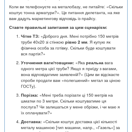
Коли ви телефонуєте на металобазу, не питайте: «Скільки
коштує тонна арматури?». Це питання дилетанта, на яке
вам дадуть маркетингову відповідь із прайсу.
Ставте правильні запитання за цим сценарієм:
Чітке ТЗ:
«Доброго дня. Мені потрібно 150 метрів
труби 40х20 зі стінкою
рівно 2 мм
. Я купую як
фізична особа за готівку. Скільки буде коштувати
вся партія?»
Уточнення ваги/товщини:
«Яка
реальна
вага
одного метра цієї труби? Якщо я приїду з вагами,
вона відповідатиме заявленій?» (Цим ви відсікаєте
спроби продати вам «полегшений» метал за ціною
ГОСТу).
Порізка:
«Мені треба порізати ці 150 метрів на
шматки по 3 метри. Скільки коштуватиме ця
послуга? Чи залишаться у мене обрізки, і чи маю я
їх оплачувати?»
Доставка:
«Скільки коштує доставка цієї кількості
металу машиною [тип машини, напр., «Газель»] за