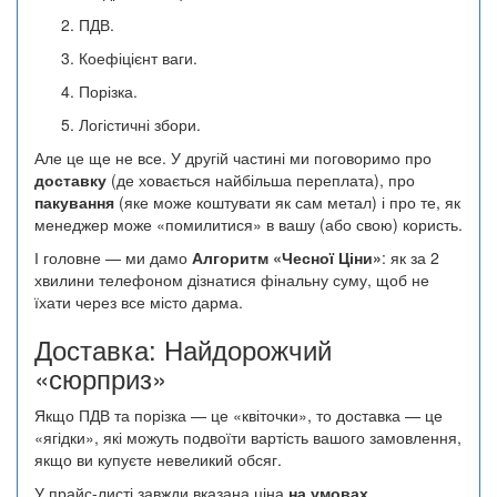
ПДВ.
Коефіцієнт ваги.
Порізка.
Логістичні збори.
Але це ще не все. У другій частині ми поговоримо про
доставку
(де ховається найбільша переплата), про
пакування
(яке може коштувати як сам метал) і про те, як
менеджер може «помилитися» в вашу (або свою) користь.
І головне — ми дамо
Алгоритм «Чесної Ціни»
: як за 2
хвилини телефоном дізнатися фінальну суму, щоб не
їхати через все місто дарма.
Доставка: Найдорожчий
«сюрприз»
Якщо ПДВ та порізка — це «квіточки», то доставка — це
«ягідки», які можуть подвоїти вартість вашого замовлення,
якщо ви купуєте невеликий обсяг.
У прайс-листі завжди вказана ціна
на умовах