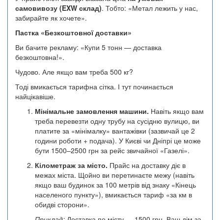
самовивозу (EXW склад)
. Тобто: «Метал лежить у нас,
забирайте як хочете».
Пастка «Безкоштовної доставки»
Ви бачите рекламу: «Купи 5 тонн — доставка
безкоштовна!».
Чудово. Але якщо вам треба 500 кг?
Тоді вмикається тарифна сітка. І тут починається
найцікавіше.
Мінімальне замовлення машини.
Навіть якщо вам
треба перевезти одну трубу на сусідню вулицю, ви
платите за «мінімалку» вантажівки (зазвичай це 2
години роботи + подача). У Києві чи Дніпрі це може
бути 1500–2500 грн за рейс звичайної «Газелі».
Кілометраж за місто.
Прайс на доставку діє в
межах міста. Щойно ви перетинаєте межу (навіть
якщо ваш будинок за 100 метрів від знаку «Кінець
населеного пункту»), вмикається тариф «за км в
обидві сторони».
Приклад:
Доставка по місту — 1500 грн. Ваш дім за