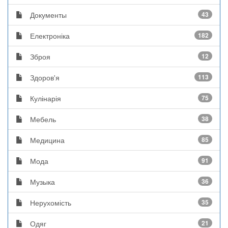
Документы
43
Електроніка
182
Зброя
12
Здоров'я
113
Кулінарія
75
Мебель
38
Медицина
85
Мода
91
Музыка
36
Нерухомість
35
Одяг
21