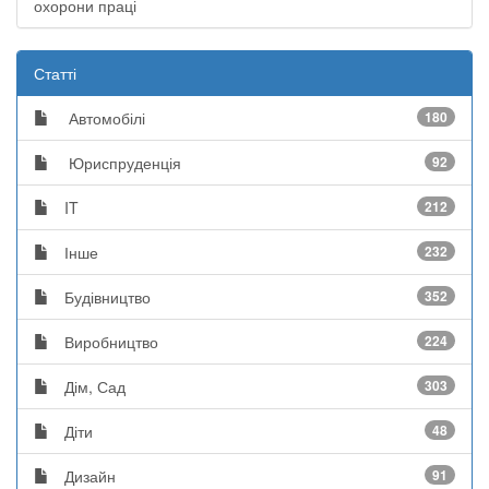
охорони праці
Статті
Автомобілі
180
Юриспруденція
92
IT
212
Інше
232
Будівництво
352
Виробництво
224
Дім, Сад
303
Діти
48
Дизайн
91