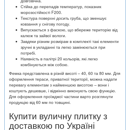
довговічна.
Стійка до перепадів температур, показник
морозостійкості F200.
Текстура поверхні досить груба, що зменшує
ковзання у снігову погоду.
Випускається з фаскою, що вбереже територію від
калюж та зайвої вологи.
Завдяки різним розмірам в комплекті такі елементи
зручні в укладанні та легко замінюються при
потребі.
Наявність в палітрі 20 кольорів, які легко
комбінуються між собою.
Фемка представлена в різній висоті – 40, 60 та 80 мм. Для
оформлення тераси, приватної території, можна надати
перевагу елементам з найменшою висотою – вони і
коштують дешевше, і відмінно виконують свою функцію.
Для оформлення проїжджої частини варто розглянути
продукцію від 60 мм по товщині.
Купити вуличну плитку з
доставкою по Україні