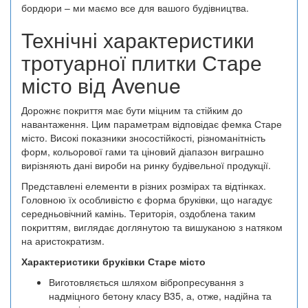
бордюри – ми маємо все для вашого будівництва.
Технічні характеристики
тротуарної плитки Старе
місто від Avenue
Дорожнє покриття має бути міцним та стійким до
навантаження. Цим параметрам відповідає фемка Старе
місто. Високі показники зносостійкості, різноманітність
форм, кольорової гами та ціновий діапазон виграшно
вирізняють дані вироби на ринку будівельної продукції.
Представлені елементи в різних розмірах та відтінках.
Головною їх особливістю є форма бруківки, що нагадує
середньовічний камінь. Територія, оздоблена таким
покриттям, виглядає доглянутою та вишуканою з натяком
на аристократизм.
Характеристики бруківки Старе місто
Виготовляється шляхом вібропресування з
надміцного бетону класу В35, а, отже, надійна та