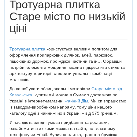
Тротуарна плитка
Старе місто по низькій
ціні
Тротуарна плитка
користується великим попитом для
оформлення припаркових ділянок, алей, парковок,
пішохідних доріжок, проїжджої частини та ін… Обравши
потрібні елементи мощення, можна підкреслити стиль та
архітектуру території, створити унікальні комбінації
малюнків.
До вашої уваги облицювальні матеріали
Старе місто від
Ковальська
, купити які можна в Сумах з доставкою по
Україні в інтернет-магазині
Файний Дім
. Ми співпрацюємо
із заводом-виробником напряму, тому ціни нашого
каталогу одні з найнижчих в Україні – від 375 грн/кв.м.
У нас діють вигідні умови придбання та доставки,
ознайомитися з якими можна на сайті, по вказаному
телефону чи Email. Вулична плитка, гранітна бруківка,