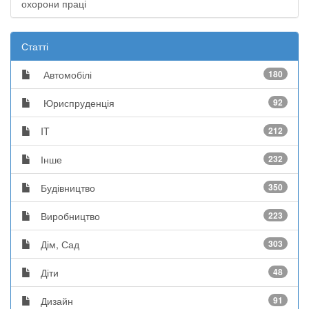
охорони праці
Статті
Автомобілі
180
Юриспруденція
92
IT
212
Інше
232
Будівництво
350
Виробництво
223
Дім, Сад
303
Діти
48
Дизайн
91