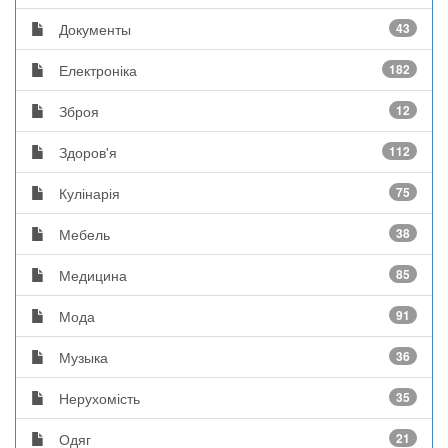
Документы
43
Електроніка
182
Зброя
12
Здоров'я
112
Кулінарія
75
Мебель
38
Медицина
85
Мода
91
Музыка
36
Нерухомість
35
Одяг
21