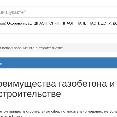
лад:
Охорона праці
,
ДНАОП
,
СНиП
,
НПАОП
,
НАПБ
,
НАОП
,
ДСТУ
,
Д
 использование его в строительстве
и
еимущества газобетона и 
строительстве
етон пришел в строительную сферу относительно недавно, не боле
году, в Чехии.