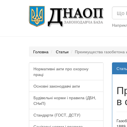
Наприк
Головна
Статьи
Преимущества газобетона и
Стать
Нормативні акти про охорону
праці
Пр
Основні законодавчі акти
в 
Будівельні норми і правила (ДБН,
СНиП)
Стандарти (ГОСТ, ДСТУ)
Газоб
1889 
Санітарні норми і правила