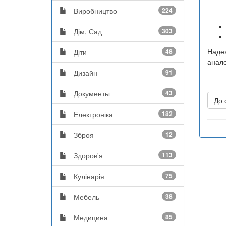
Виробництво
224
Дім, Сад
303
Надеж
Діти
48
анало
Дизайн
91
Документы
43
До 
Електроніка
182
Зброя
12
Здоров'я
113
Кулінарія
75
Мебель
38
Медицина
85