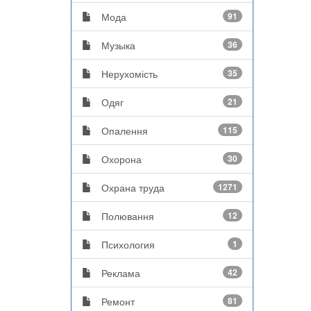
Мода
91
Музыка
36
Нерухомість
35
Одяг
21
Опалення
115
Охорона
30
Охрана труда
1271
Полювання
12
Психология
1
Реклама
42
Ремонт
81