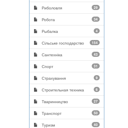
Риболовля
29
Робота
34
Рыбалка
4
Сільське господарство
154
Сантехніка
43
Спорт
31
Страхування
9
Строительная техника
6
Тваринництво
27
Транспорт
50
Туризм
40