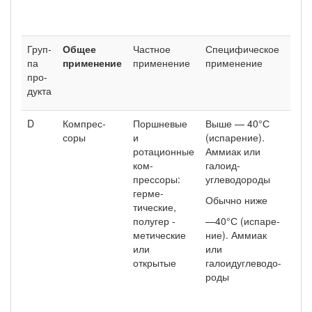
Груп­
Общее
Частное
Специфическое
Тип
па
применение
применение
применение
про­
дукта
D
Ком­прес­
Поршневые
Выше — 40°С
Мин
соры
и
(испарение).
мас
ротационные
Ам­миак или
выс
ком­
галоид-
щен
прессоры:
углеводороды
(на
герме­
пар
Обычно ниже
тические,
или
полугер -
—40°С (испаре­
мас
метические
ние). Аммиак
син
или
или
угл
открытые
галоидуглеводо-
Син
роды
угл
масл
лем