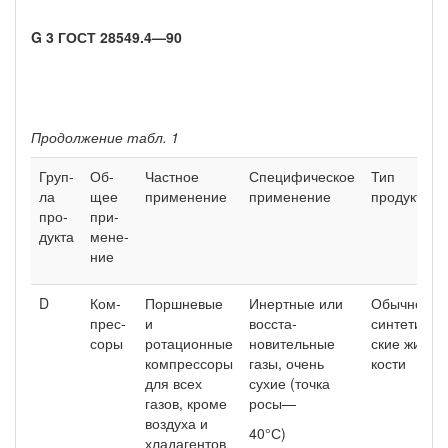
G 3 ГОСТ 28549.4—90
Продолжение табл. 1
Груп-
Об­
Частное
Специфическое
Тип
ла
щее
применение
применение
продукта
про­
при­
дук­та
мене­
ние
D
Ком­
Поршневые
Инертные или
Обычно
прес­
и
восста­
синтетиче­
соры
ротационные
новительные
ские жид­
компрессоры
газы, очень
кости
для всех
сухие (точка
газов, кроме
росы—
воздуха и
40°С)
хладагентов