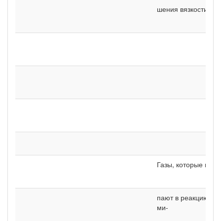
шения вязкости
Газы, которые всту-
пают в реакцию с
ми-