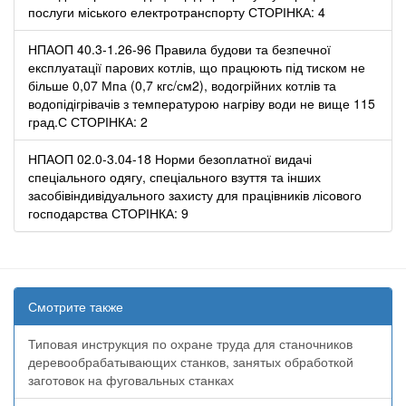
послуги міського електротранспорту СТОРІНКА: 4
НПАОП 40.3-1.26-96 Правила будови та безпечної
експлуатації парових котлів, що працюють під тиском не
більше 0,07 Мпа (0,7 кгс/см2), водогрійних котлів та
водопідігрівачів з температурою нагріву води не вище 115
град.С СТОРІНКА: 2
НПАОП 02.0-3.04-18 Норми безоплатної видачі
спеціального одягу, спеціального взуття та інших
засобівіндивідуального захисту для працівників лісового
господарства СТОРІНКА: 9
Смотрите также
Типовая инструкция по охране труда для станочников
деревообрабатывающих станков, занятых обработкой
заготовок на фуговальных станках