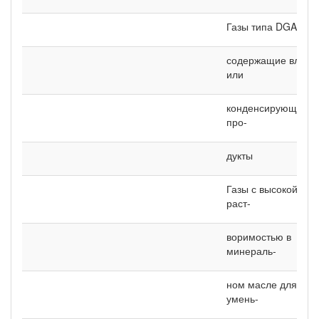
Газы типа DGA, но
содержащие влагу
или
конденсирующиеся
про-
дукты
Газы с высокой
раст-
воримостью в
минераль-
ном масле для
умень-