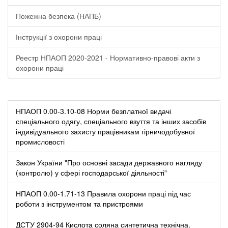
Пожежна безпека (НАПБ)
Інструкції з охорони праці
Реестр НПАОП 2020-2021 - Нормативно-правові акти з
охорони праці
НПАОП 0.00-3.10-08 Норми безплатної видачі
спеціального одягу, спеціального взуття та інших засобів
індивідуального захисту працівникам гірничодобувної
промисловості
Закон України "Про основні засади державного нагляду
(контролю) у сфері господарської діяльності"
НПАОП 0.00-1.71-13 Правила охорони праці під час
роботи з інструментом та пристроями
ДСТУ 2904-94 Кислота соляна синтетична технічна.