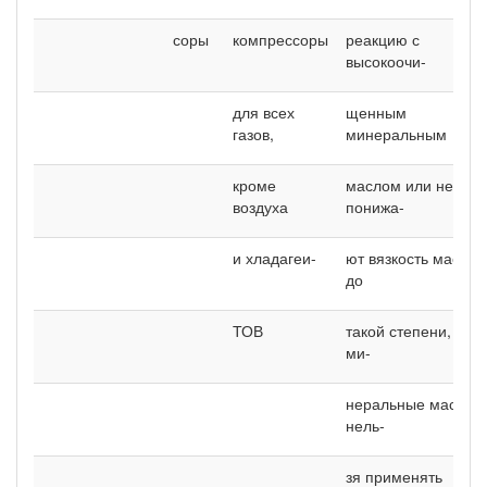
соры
компрессоры
реакцию с
высокоочи-
для всех
щенным
газов,
минеральным
кроме
маслом или не
воздуха
понижа-
и хладагеи-
ют вязкость масла
до
ТОВ
такой степени, что
ми-
неральные масла
нель-
зя применять