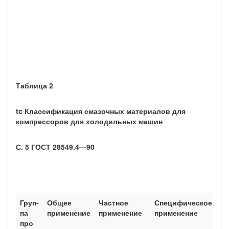
сме
угл
хлад
шив
с д
Таблица 2
tc Классификация смазочных материалов для
компрессоров для холодильных машин
С. 5 ГОСТ 28549.4—90
Груп­
Общее
Частное
Специфическое
Ти
па
применение
применение
применение
про­