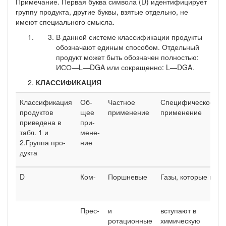
Примечание. Первая буква символа (D) идентифицирует
группу про­дукта, другие буквы, взятые отдельно, не
имеют специального смысла.
В данной системе классификации продукты
обозначают единым способом. Отдельный
продукт может быть обозначен пол­ностью:
ИСО—L—DGA или сокращенно: L—DGA.
КЛАССИФИКАЦИЯ
Классификация
Об­
Частное
Специфическое
продуктов
щее
применение
применение
приведена в
при­
табл. 1 и
мене­
2.Груп­па про­
ние
дук­та
D
Ком-
Поршневые
Газы, которые не
Прес-
и
вступают в
ротационные
химическую