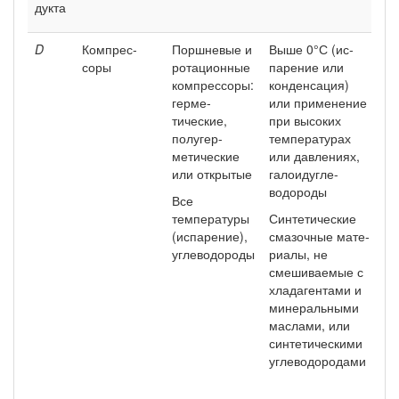
дукта
D
Ком­прес­
Поршневые и
Выше 0°С (ис­
Вы
соры
ротационные
парение или
н
ком­прессоры:
кон­денсация)
ми
герме­
или применение
ма
тические,
при высоких
Си
полугер-
темпера­турах
уг
метические
или давле­ниях,
ны
или открытые
галоидугле-
хо
водороды
те
Все
хи
температу­ры
Синтетические
ст
(испарение),
смазочные мате­
углеводороды
риалы, не
смеши­ваемые с
хлад­агентами и
мине­ральными
масла­ми, или
синтети­ческими
углево­дородами