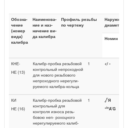
Обозна­
Наименова­
Про­филь резь­бы
Наружный
чение
ние и наз­
по черте­жу
диаметр
(номер
начение ви­
вида)
да калибра
Номин
Пр
калибра
ед
от
КНЕ-
Калибр-проб­ка резьбовой
1
</ -
iT
контрольный непроходной
НЕ (13)
для нового резьбового
непроходно­го нерегули­
руемого ка­либра-коль­ца
Г
КИ­
Калибр-проб­ка резьбовой
1
Я
TP
J
контрольный для
+
lv
НЕ (16)
A’G
контроля износа резь­
бовою неп- рохоцного
нерегулируе­мого калиб­