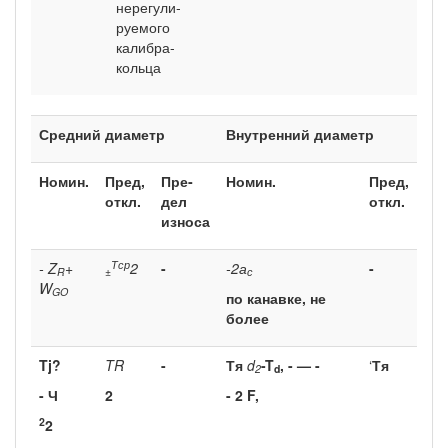
нерегули­
руемого
калибра-
кольца
Средний диаметр
Внутренний диаметр
Номин.
Пред,
Пре­
Номин.
Пред,
откл.
дел
откл.
износа
Тср
-
Z
+
2
-
-2а
-
R
±
с
W
GO
по канавке, не
более
Tj?
TR
-
Тя
d
-T
,
- — -
‘
Тя
2
d
- Ч
2
- 2
F,
2
2