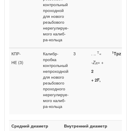
контрольный
проходной
для нового
резьбового
нерегулируе­
мого калиб­
ра-кольца
Т
1
КПР-
Калибр-
3
. ..
«
Tpz
проб­ка
НЕ (3)
-Z
+ +
R
контроль­ный
непро­ходной
2
для нового
+
2F,
резьбового
проходного
нерегулируе­
мого калиб­
ра-кольца
Средний диаметр
Внутренний диаметр