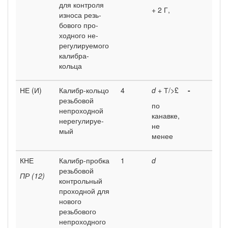
для контроля
+ 2 Г,
износа резь­
бового про­
ходного не­
регулируемо­го
калибра-
кольца
НЕ (И)
Калибр-коль­цо
4
d
+ Т/>£
-
резьбовой
по
непроходной
канавке,
нерегулируе­
не
мый
менее
КНЕ
Калибр-проб­ка
1
d
резьбовой
ПР (12)
контрольный
проходной для
нового
резьбового
непроходно­го