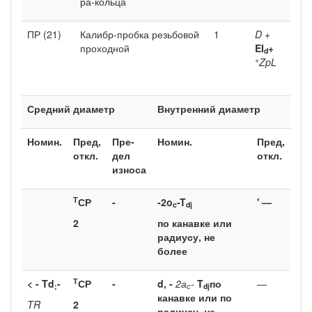
ра-кольца
1
T
ПР (21)
Калибр-проб­ка резьбовой
1
D +
проходной
EI
+
d
+
ZpL
Средний диаметр
Внутренний диаметр
Номин.
Пред,
Пре­
Номин.
Пред,
откл.
дел
откл.
износа
Т
СР
-
-2o
-T
' —
c
dj
2
по канавке или
радиусу, не
более
Т
< -
Td
-
СР
-
d,
-
2а
-
T
по
—
;
с
dj
канавке или по
TR
2
радиу­су, не