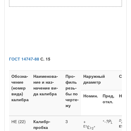
ГОСТ 14747-88
С. 15
Обозна­
Наименова­
Про­
Наружный
Сред
чение
ние и наз­
филь
диаметр
(номер
начение ви­
резь­
вида)
да калибра
бы по
Номин.
Пред,
Номи
калибра
черте­
откл.
жу
+
D
+
НЕ (22)
Калибр-
3
+
-?P
2
L
Е1
+
Е1
проб­ка
£>
Е>
2
2