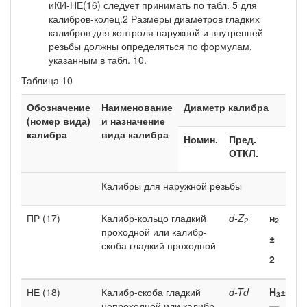
иКИ-НЕ(16) следует принимать по табл. 5 для
калибров-колец.2 Размеры диаметров гладких
калибров для контроля наружной и внутренней
резьбы должны определяться по формулам,
указанным в табл. 10.
Таблица 10
Обозначение
Наименование
Диаметр калибра
(номер вида)
и назначение
калибра
вида калибра
Номин.
Пред.
ОТКЛ.
Калибры для наружной резьбы
ПР (17)
Калибр-кольцо гладкий
d-Z
н
2
2
проходной или калибр-
±
скоба гладкий проход­ной
2
НЕ (18)
Калибр-скоба гладкий
d-Td
H
±
3
непроходной или калибр-
—