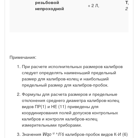
резьбовой
Тд
Ip
+
+ 2 Л,
непроходной
2
Примечания:
При расчете исполнительных размеров калибров
следует определять наименьший предельный
размер для калибров-ко­лец и наибольший
предельный размер для калибров-пробок.
Формулы для расчета размеров и предельные
отклонения среднего диаметра калибров-колец
видов ПР(1) и НЕ (11) приведены для
координирования полей допусков контрольных
калибров и контроля калибров-колец
измерительными прибо­рами.
и
Значения
Wqo
^Л’б калибров-пробок видов К-И (6)