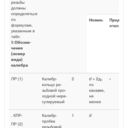
резьбы
должны
определяться
по
Номин.
Пред,
формулам,
откл.
указанным в
табл.
9.
Обозна­
чение
(номер
вида)
калибра
ПР
(1)
Калибр-
2
d
+ 2д
-
с
кольцо ре­
по
зьбовой про­
канавке,
ходной нере­
не
гулируемый
менее
. КПР-
Калибр-
1
d
проб­ка
ПР (2)
резьбовой