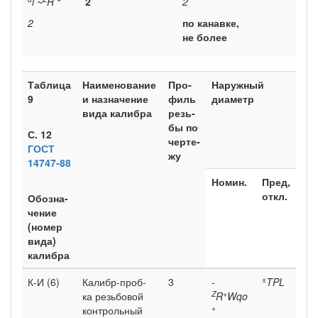
i ~
R
2
2
2
по канавке,
не более
Таблица
Наименова­ние
Про­
Наружный
9
и наз­начение
филь
диаметр
ви­да калибра
резь­
бы по
С. 12
черте­
ГОСТ
жу
14747-88
Номин.
Пред,
откл.
Обозна­
чение
(номер
вида)
калибра
±
К-И (6)
Калибр-проб-
3
-
TPL
Z
+
ка резьбовой
R
Wqo
+
контрольный