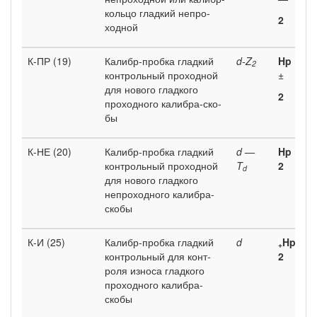
кольцо гладкий непро­
2
ходной
К-ПР (19)
Калибр-пробка гладкий
d-Z
Hp
2
контрольный проходной
±
для нового гладкого
2
проходного калибра-ско­
бы
К-НЕ (20)
Калибр-пробка гладкий
d —
Hp
контрольный проходной
T
2
d
для нового гладкого
непроходного калибра-
скобы
К-И (25)
Калибр-пробка гладкий
d
Hp
+
контрольный для конт­
2
роля износа гладкого
проходного калибра-
скобы