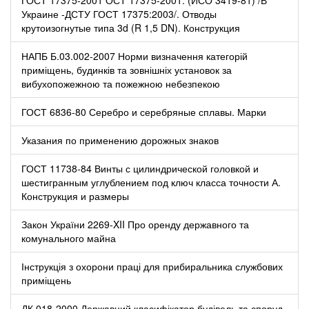
Украине -ДСТУ ГОСТ 17375:2003/. Отводы
крутоизогнутые типа 3d (R 1,5 DN). Конструкция
НАПБ Б.03.002-2007 Норми визначення категорій
приміщень, будинків та зовнішніх установок за
вибухопожежною та пожежною небезпекою
ГОСТ 6836-80 Серебро и серебряные сплавы. Марки
Указания по применению дорожных знаков
ГОСТ 11738-84 Винты с цилиндрической головкой и
шестигранным углублением под ключ класса точности А.
Конструкция и размеры
Закон України 2269-XII Про оренду державного та
комунального майна
Інструкція з охорони праці для прибиральника службових
приміщень
ДК 018-2000 Державний класифікатор будівель та споруд