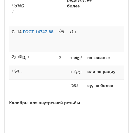
+
to'NG
более
1
J
С. 14
ГОСТ 14747-88
PL
D.+
D
+
EI
+
+
2
D,
2
+ ei
по канавке
Dj
+ /
PL
.
+ Zp
-
или по радиу­
L
*GO
су, не более
Калибры для внутренней резьбы