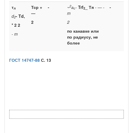
2
т
Тср
+
-
~
а
-
Trf
_ Тя
- — -
-
л
с
2
—
m
d
- Td,
2
2
2
* 2 2
по канавке или
-
m
по радиусу, не
более
ГОСТ 14747-88
С. 13