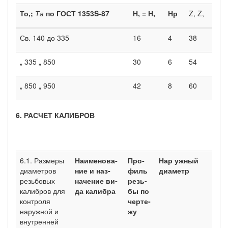
То,;
Та
по ГОСТ
1353S-87
Н, = Н,
Нр
Z, Z,
Св. 140 до 335
16
4
38
„ 335 „ 850
30
6
54
„ 850 „ 950
42
8
60
6. РАСЧЕТ КАЛИБРОВ
6.1. Размеры
Наименова­
Про­
Нар ужный
диаметров
ние и наз­
филь
диаметр
резьбовых
начение ви­
резь­
калибров для
да калибра
бы по
контроля
черте­
наружной и
жу
внутренней