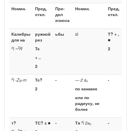
Номин.
Пред,
Пре­
Номин.
Пред,
откл.
дел
откл.
износа
Калибры
ружной
ьбы
d
Т? + ,
l
для на
рез
■
d
Z
i ~
R
Тк
2
+ ..
2
d
i -Z
-m
Тс?
-
—
2 a
-
R
c
2
по канавке
или по
радиусу, не
более
d
т?
ТС? ± ■
-
Тя
i
2а
-
с
d
Z
+