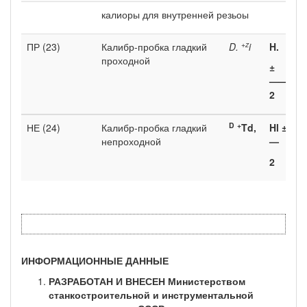
калиоры для внутренней резьоы
+z
ПР (23)
Калибр-пробка гладкий
D.
i
H.
проходной
±
——
2
D
+
НЕ (24)
Калибр-пробка гладкий
Td,
Hl ±
непроходной
—
2
ИНФОРМАЦИОННЫЕ ДАННЫЕ
РАЗРАБОТАН И ВНЕСЕН Министерством
станкостроительной и инст­рументальной