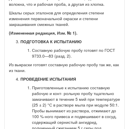
волок­на, что и рабочая проба, а другая из хлопка.
Шкалы серых эталонов для определения степени
изменения первоначальной окраски и степени
закрашивания смежных тканей.
(Измененная редакция, Изм. № 1).
ПОДГОТОВКА К ИСПЫТАНИЮ
Составную рабочую пробу готовят по ГОСТ
9733.0—83 (разд. 2).
Из выкраски готовят составную рабочую пробу так же, как
из ткани.
ПРОВЕДЕНИЕ ИСПЫТАНИЯ
Приготовленные к испытанию составную
рабочую и конт- рольную пробу тщательно
замачивают в течение 5 мий при тем­пературе
(25 ± 2) °С в растворе мыла при модуле 50:1.
Пробы вынимают из раствора, отжимают до
100 %-ного привеса и подве­шивают в сосуд,
содержащий сернистый ангидрид,
полученный сжиганием 5 г серы под