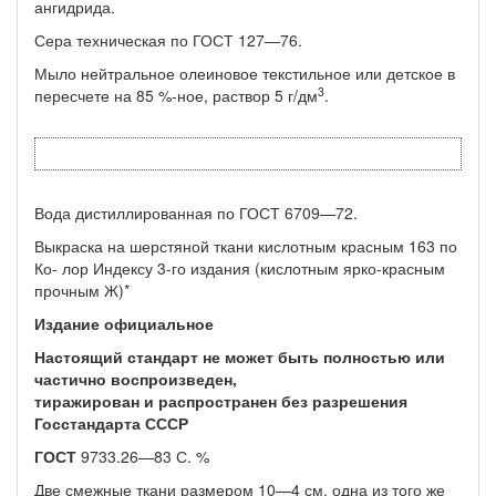
ангидрида.
Сера техническая по ГОСТ 127—76.
Мыло нейтральное олеиновое текстильное или детское в
3
пере­счете на 85 %-ное, раствор 5 г/дм
.
Вода дистиллированная по ГОСТ 6709—72.
Выкраска на шерстяной ткани кислотным красным 163 по
Ко- лор Индексу 3-го издания (кислотным ярко-красным
прочным Ж)*
Издание официальное
Настоящий стандарт не может быть полностью или
частично воспроизведен,
тиражирован и распространен без разрешения
Госстандарта СССР
ГОСТ
9733.26—83 С. %
Две смежные ткани размером 10—4 см, одна из того же