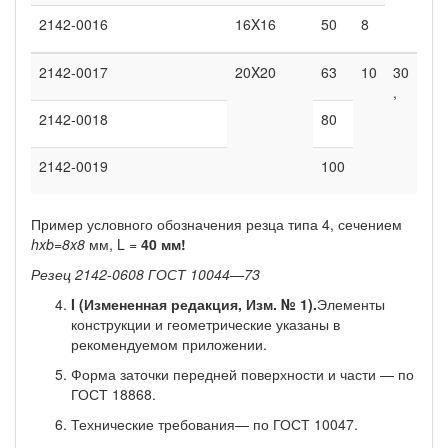
2142-0016
16X16
50
8
2142-0017
20X20
63
10
30
,
2142-0018
80
2142-0019
100
Пример условного обозначения резца типа 4, се­чением
hxb=8x8
мм, L =
40 мм!
Резец 2142-0608 ГОСТ 10044—73
I (Измененная редакция, Изм. № 1).
Элементы
конструкции и геометрические указаны в
рекомендуемом приложении.
Форма заточки передней поверхности и части — по
ГОСТ 18868.
Технические требования— по ГОСТ 10047.