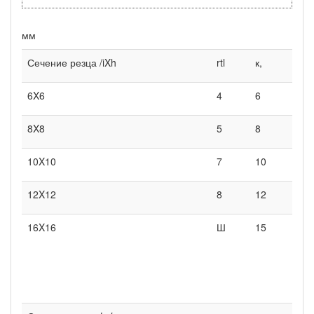
мм
Сечение резца /iXh
rtl
к,
6X6
4
6
8X8
5
8
10X10
7
10
12X12
8
12
16X16
Ш
15