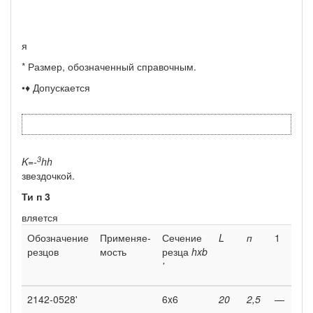
я
* Размер, обозначенный справочным.
•♦ Допускается
3
K=-
hh
звездочкой.
Ти
п 3
вляется
Обозначение
Применяе­
Сечение
L
п
1
резцов
мость
резца
hxb
'
2142-0528'
6x6
20
2,5
—