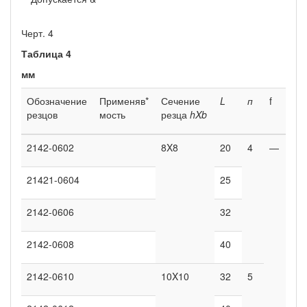
Черт. 4
Таблица 4
мм
Обозначение
Применяв*
Сечение
L
п
f
резцов
мость
резца
hXb
2142-0602
8X8
20
4
—
21421-0604
25
2142-0606
32
2142-0608
40
2142-0610
10X10
32
5