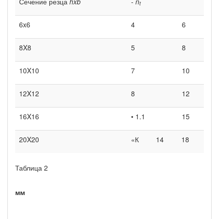
Сечение резца
hxb
-
n
t
6x6
4
6
8X8
5
8
10X10
7
10
12X12
8
12
16X16
• 1.1
15
20X20
«К
14
18
Таблица 2
мм