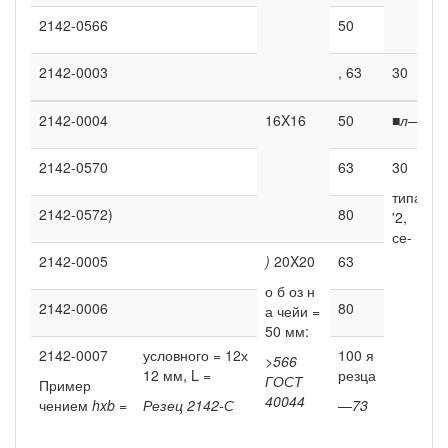
2142-0566
50
2142-0003
, 63
30
2142-0004
16X16
50
■
л—
2142-0570
63
30
типа
2142-0572)
80
'2,
се-
2142-0005
)
20X20
63
о б оз н
2142-0006
80
а чейи =
50 мм:
2142-0007
условного = 12х
100 я
>566
12 мм, L =
резца
ГОСТ
Пример
40044
чением
hxb =
Резец 2142-С
—
73