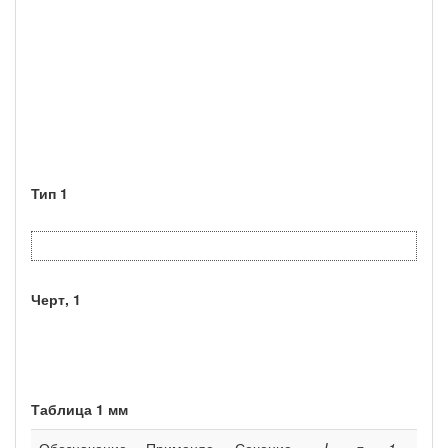
Тип 1
Черт, 1
Таблица 1 мм
Обозначение
Применяе­
Сечение
L
п
1