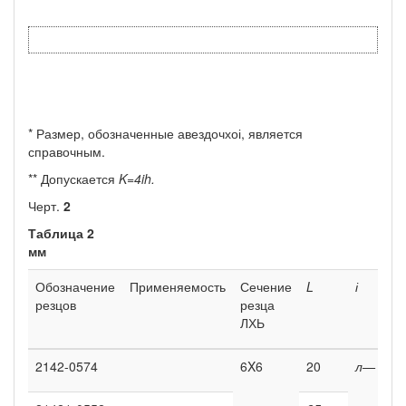
* Размер, обозначенные авездочхоі, является
справочным.
** Допускается
K=4ih.
Черт.
2
Таблица 2
мм
Обозначение
Применяемость
Сечение
L
і
резцов
резца
ЛХЬ
2142-0574
6X6
20
л—