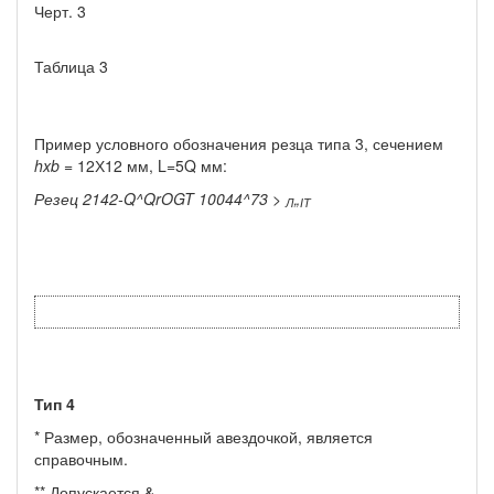
Черт. 3
Таблица 3
Пример условного обозначения резца типа 3, се­чением
hxb =
12Х12 мм, L=5Q мм:
Резец 2142-Q^QrOGT 10044^73 >
„
Л
ІТ
Тип 4
* Размер, обозначенный авездочкой, является
справочным.
** Допускается &