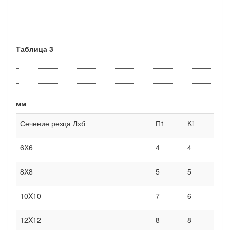
Таблица 3
мм
Сечение резца Лхб
П1
Ki
6X6
4
4
8X8
5
5
10X10
7
6
12X12
8
8