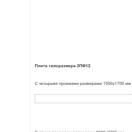
Плита типоразмера 2ПФ12
С четырьмя проемами размерами 1500х1700 мм
С двумя проемами размерами 2600х2700 мм