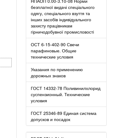
НПАОП 0.00-3.10-08 Норми
безплатної видачі спеціального
одягу, спеціального взуття та
інших засобів індивідуального
захисту працівникам
гірничодобувної промисловості
ОСТ 6-15-402-90 Свечи
парафиновые. Общие
технические условия
Указания по применению
дорожных знаков
ГОСТ 14332-78 Поливинилхлорид
суспензионный. Технические
условия
ГОСТ 25346-89 Единая система
допусков и посадок