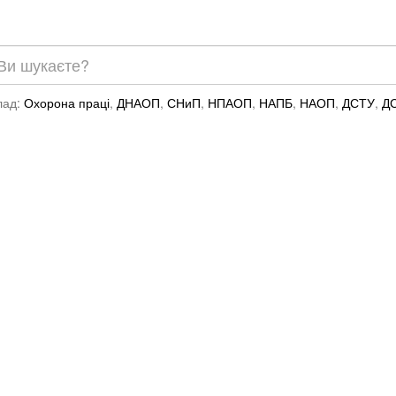
лад:
Охорона праці
,
ДНАОП
,
СНиП
,
НПАОП
,
НАПБ
,
НАОП
,
ДСТУ
,
Д