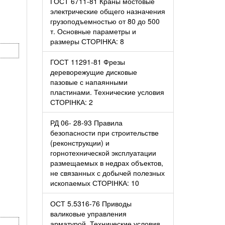
ГОСТ 6711-81 Краны мостовые
электрические общего назначения
грузоподъемностью от 80 до 500
т. Основные параметры и
размеры СТОРІНКА: 8
ГОСТ 11291-81 Фрезы
дереворежущие дисковые
пазовые с напаянными
пластинами. Технические условия
СТОРІНКА: 2
РД 06- 28-93 Правила
безопасности при строительстве
(реконструкции) и
горнотехнической эксплуатации
размещаемых в недрах объектов,
не связанных с добычей полезных
ископаемых СТОРІНКА: 10
ОСТ 5.5316-76 Приводы
валиковые управления
арматурой. Технические условия