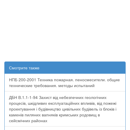
Смотрите также
НПБ 200-2001 Техника пожарная. пеносмесители. общие
технические требования. методы испытаний
ДБН В.1.1-1-94 Захист від небезпечних геологічних
процесів, шкідливих експлуатаційних впливів, від пожежі
проектування і будівництво цивільних будівель із блоків і
каменів пиляних вапняків кримських родовищ в
сейсмічних районах