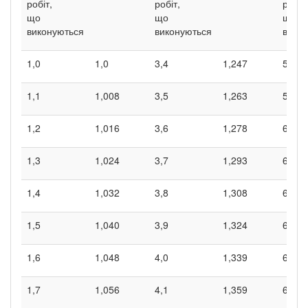
робіт,
робіт,
робіт,
що
що
що
виконуються
виконуються
вико
1,0
1,0
3,4
1,247
5,8
1,1
1,008
3,5
1,263
5,9
1,2
1,016
3,6
1,278
6,0
1,3
1,024
3,7
1,293
6,1
1,4
1,032
3,8
1,308
6,2
1,5
1,040
3,9
1,324
6,3
1,6
1,048
4,0
1,339
6,4
1,7
1,056
4,1
1,359
6,5