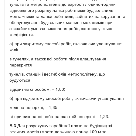
тунелів та метрополітенів до вартості людино-години
відповідного розряду ланки робітників-будівельників і
монтажників та ланки робітників, зайнятих на керуванні та
обслуговуванні будівельних машин і механізмів при
звичайних умовах виконання робіт, застосовуються
коефіцієнти:
а) при закритому способі робіт, включаючи улаштування
колії
в тунелях, а також всі роботи після влаштування
перекриття
тунелів, станцій і вестибюлів метрополітену, що
будуються
відкритим способом, – 1,80;
б) при відкритому способі робіт, включаючи улаштування
колії на поверхні, – 1,35;
в) при виконанні робіт на шахтній поверхні – 1,23.
Б.3
Для розрахунку заробітної плати на будівництві
великих мостів (мости довжиною понад 100 м та