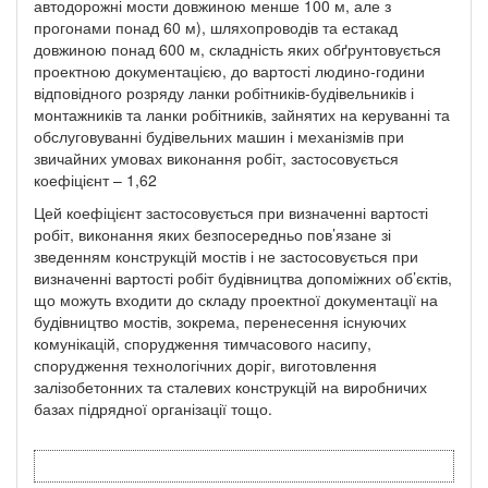
автодорожні мости довжиною менше 100 м, але з
прогонами понад 60 м), шляхопроводів та естакад
довжиною понад 600 м, складність яких обґрунтовується
проектною документацією, до вартості людино-години
відповідного розряду ланки робітників-будівельників і
монтажників та ланки робітників, зайнятих на керуванні та
обслуговуванні будівельних машин і механізмів при
звичайних умовах виконання робіт, застосовується
коефіцієнт – 1,62
Цей коефіцієнт застосовується при визначенні вартості
робіт, виконання яких безпосередньо пов’язане зі
зведенням конструкцій мостів і не застосовується при
визначенні вартості робіт будівництва допоміжних об’єктів,
що можуть входити до складу проектної документації на
будівництво мостів, зокрема, перенесення існуючих
комунікацій, спорудження тимчасового насипу,
спорудження технологічних доріг, виготовлення
залізобетонних та сталевих конструкцій на виробничих
базах підрядної організації тощо.