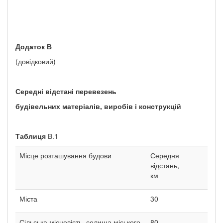
Додаток
В
(довідковий)
Середні відстані перевезень
будівельних матеріалів, виробів і конструкцій
Таблиця
В.1
Місце розташування будови
Середня
відстань,
км
Міста
30
Сільська місцевість, селища міського
80