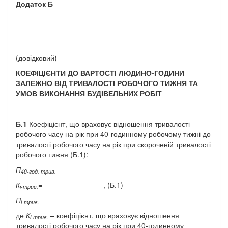
Додаток
Б
(довідковий)
КОЕФІЦІЄНТИ ДО ВАРТОСТІ ЛЮДИНО-ГОДИНИ
ЗАЛЕЖНО ВІД ТРИВАЛОСТІ РОБОЧОГО ТИЖНЯ ТА
УМОВ ВИКОНАННЯ БУДІВЕЛЬНИХ РОБІТ
Б.1
Коефіцієнт, що враховує відношення тривалості
робочого часу на рік при 40-годинному робочому тижні до
тривалості робочого часу на рік при скороченій тривалості
робочого тижня (Б.1):
П
40-год. трив.
К
= ––––––––––––––
, (Б.1)
і-трив.
П
і-трив.
де
К
– коефіцієнт, що враховує відношення
і-трив.
тривалості робочого часу на рік при 40-годинному