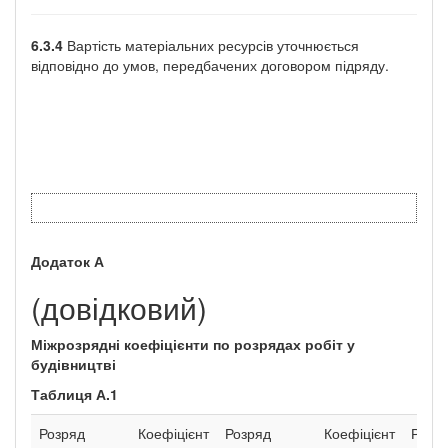
6.3.4
Вартість матеріальних ресурсів уточнюється
відповідно до умов, передбачених договором підряду.
Додаток
А
(довідковий)
Міжрозрядні коефіцієнти по розрядах робіт у
будівництві
Таблиця А.1
Розряд
Коефіцієнт
Розряд
Коефіцієнт
Розр