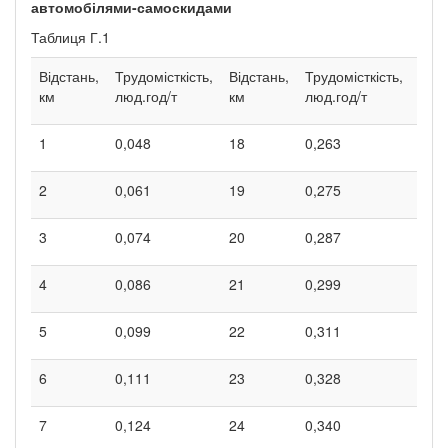
автомобілями-самоскидами
Таблиця Г.1
Відстань,
Трудомісткість,
Відстань,
Трудомісткість,
Відс
км
люд.год/т
км
люд.год/т
км
1
0,048
18
0,263
35
2
0,061
19
0,275
36
3
0,074
20
0,287
37
4
0,086
21
0,299
38
5
0,099
22
0,311
39
6
0,111
23
0,328
40
7
0,124
24
0,340
41