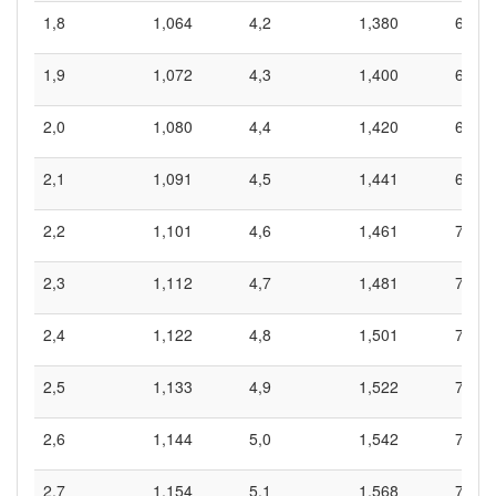
1,8
1,064
4,2
1,380
6,6
1,9
1,072
4,3
1,400
6,7
2,0
1,080
4,4
1,420
6,8
2,1
1,091
4,5
1,441
6,9
2,2
1,101
4,6
1,461
7,0
2,3
1,112
4,7
1,481
7,1
2,4
1,122
4,8
1,501
7,2
2,5
1,133
4,9
1,522
7,3
2,6
1,144
5,0
1,542
7,4
2,7
1,154
5,1
1,568
7,5