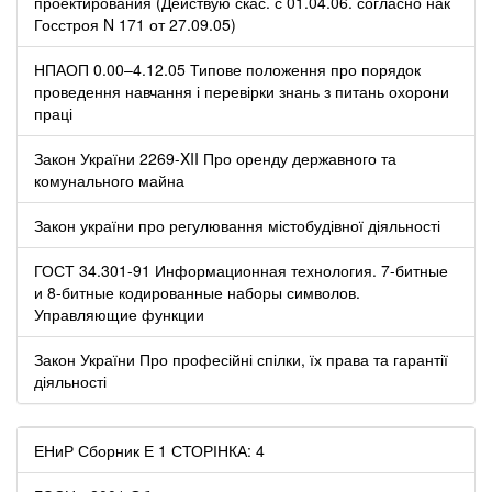
проектирования (Действую скас. с 01.04.06. согласно нак
Госстроя N 171 от 27.09.05)
НПАОП 0.00–4.12.05 Типове положення про порядок
проведення навчання і перевірки знань з питань охорони
праці
Закон України 2269-XII Про оренду державного та
комунального майна
Закон україни про регулювання містобудівної діяльності
ГОСТ 34.301-91 Информационная технология. 7-битные
и 8-битные кодированные наборы символов.
Управляющие функции
Закон України Про професійні спілки, їх права та гарантії
діяльності
ЕНиР Сборник Е 1 СТОРІНКА: 4