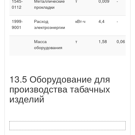
1545-
Металлические
т
0,009
-
0,
0112
прокладки
1999-
Расход
кВт-ч
4,4
-
0,
9001
электроэнергии
Масса
т
1,58
0,06
0,
оборудования
13.5 Оборудование для
производства табачных
изделий