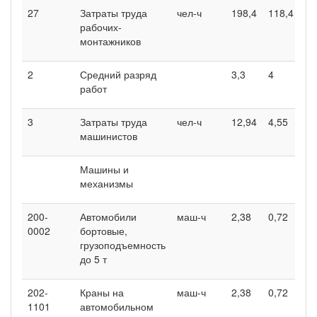
27
Затраты труда
чел-ч
198,4
118,4
60
рабочих-
монтажников
2
Средний разряд
3,3
4
3,
работ
3
Затраты труда
чел-ч
12,94
4,55
0,
машинистов
Машины и
механизмы
200-
Автомобили
маш-ч
2,38
0,72
0,
0002
бортовые,
грузоподъемность
до 5 т
202-
Краны на
маш-ч
2,38
0,72
-
1101
автомобильном