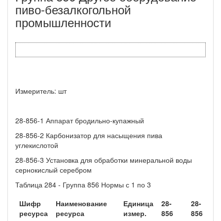
пиво-безалкогольной
промышленности
Измеритель: шт
28-856-1 Аппарат бродильно-купажный
28-856-2 Карбонизатор для насыщения пива
углекислотой
28-856-3 Установка для обработки минеральной воды
сернокислый серебром
Таблица 284 - Группа 856 Нормы с 1 по 3
Шифр
Наименование
Единица
28-
28-
28
ресурса
ресурса
измер.
856
856
85