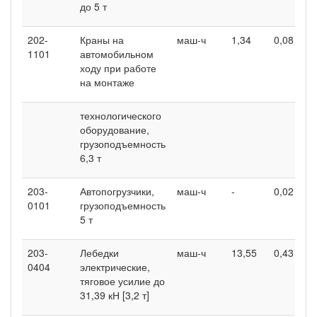
до 5 т
202-
Краны на
маш-ч
1,34
0,08
0,
1101
автомобильном
ходу при работе
на монтаже
технологического
оборудование,
грузоподъемность
6,3 т
203-
Автопогрузчики,
маш-ч
-
0,02
0,
0101
грузоподъемность
5 т
203-
Лебедки
маш-ч
13,55
0,43
1,
0404
электрические,
тяговое усилие до
31,39 кН [3,2 т]