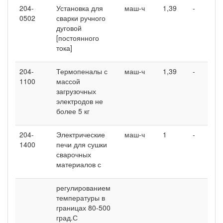
204-
Установка для
маш-ч
1,39
-
-
0502
сварки ручного
дуговой
[постоянного
тока]
204-
Термопеналы с
маш-ч
1,39
-
-
1100
массой
загрузочных
электродов не
более 5 кг
204-
Электрические
маш-ч
1
-
-
1400
печи для сушки
сварочных
материалов с
регулированием
температуры в
границах 80-500
град.С