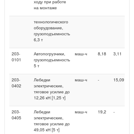
ходу при работе
на монтаже
технологического
оборудование,
грузоподъемность
6,3 т
203-
Автопогрузчики,
маш-ч
8,18
3,11
0,
0101
грузоподъемность
5 т
203-
Лебедки
маш-ч
-
15,09
7,
0402
электрические,
тяговое усилие до
12,26 кН [1,25 т]
203-
Лебедки
маш-ч
19,2
-
-
0405
электрические,
тяговое усилие до
49,05 кН [5 т]