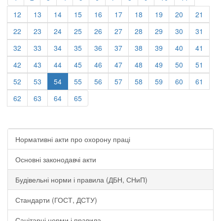
12
13
14
15
16
17
18
19
20
21
22
23
24
25
26
27
28
29
30
31
32
33
34
35
36
37
38
39
40
41
42
43
44
45
46
47
48
49
50
51
52
53
54
55
56
57
58
59
60
61
62
63
64
65
Нормативні акти про охорону праці
Основні законодавчі акти
Будівельні норми і правила (ДБН, СНиП)
Стандарти (ГОСТ, ДСТУ)
Санітарні норми і правила