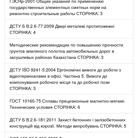
ГЭСНр-2001 Общие указания по применению
государственных элементных сметных норм на
ремонтно-строительные работы СТОРІНКА: 3
ДСТУ Б В.2.6-77:2009 Двері металеві протипожежні
СТОРІНКА: 4
Методические рекомендации по повышению прочности
грунтов земляного полотна автомобильных дорог в
засушливых районах Казахстана СТОРІНКА: 3
ДСТУ ISO 9241-5:2004 Еpгoномічні вимоги до роботи з
відеотерміналами в офісі. Частина 5. Вимоги до
компонування робочого місця та до робочої пози
СТОРІНКА: 3
ГОСТ 10160-75 Сплавы прецизионные магнитно-мягкие.
Технические условия СТОРІНКА: 6
ДСТУ Б В.2.6-181:2011 Захист бетонних і залізобетонних
конструкцій від корозії. Методи випробувань СТОРІНКА: 5