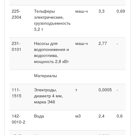
225-
Тельферы
маш-ч
3,3
0,69
2,
2304
электрические,
грузоподъемность
3,2 т
231-
Насосы для
маш-ч
2,77
-
-
0101
водопонижения и
водоотлива,
мощность 2,8 кВт
Материалы
111-
Электроды,
т
0,0005
-
-
1515
диаметр 4 мм,
марка Э46
142-
Вода
м3
2,4
0,6
2,
0010-2