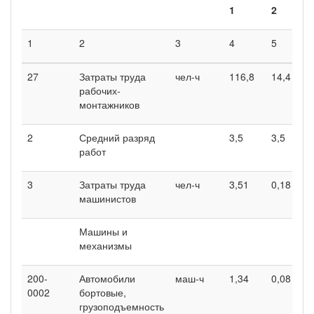
1
2
3
1
2
3
4
5
6
27
Затраты труда
чел-ч
116,8
14,4
52
рабочих-
монтажников
2
Средний разряд
3,5
3,5
3,
работ
3
Затраты труда
чел-ч
3,51
0,18
0,
машинистов
Машины и
механизмы
200-
Автомобили
маш-ч
1,34
0,08
0,
0002
бортовые,
грузоподъемность