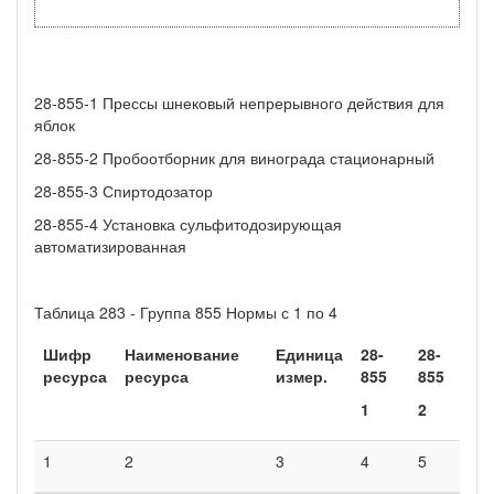
28-855-1 Прессы шнековый непрерывного действия для
яблок
28-855-2 Пробоотборник для винограда стационарный
28-855-3 Спиртодозатор
28-855-4 Установка сульфитодозирующая
автоматизированная
Таблица 283 - Группа 855 Нормы с 1 по 4
Шифр
Наименование
Единица
28-
28-
28
ресурса
ресурса
измер.
855
855
85
1
2
3
1
2
3
4
5
6