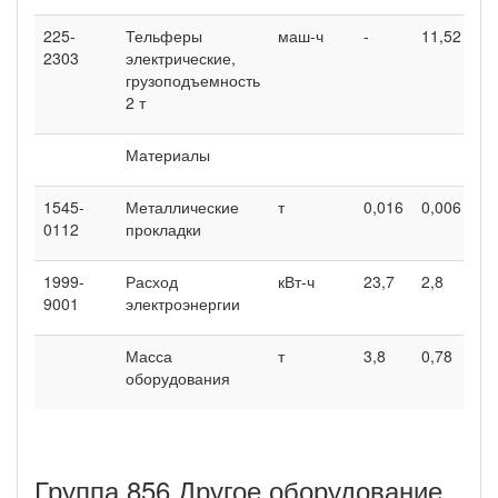
225-
Тельферы
маш-ч
-
11,52
5,
2303
электрические,
грузоподъемность
2 т
Материалы
1545-
Металлические
т
0,016
0,006
0,
0112
прокладки
1999-
Расход
кВт-ч
23,7
2,8
2
9001
электроэнергии
Масса
т
3,8
0,78
0,
оборудования
Группа 856 Другое оборудование