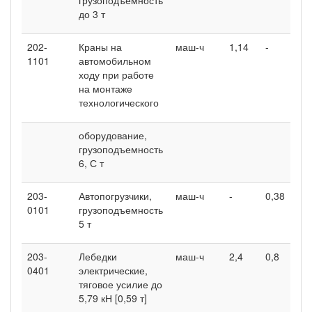
до 3 т
202-
Краны на
маш-ч
1,14
-
1101
автомобильном
ходу при работе
на монтаже
технологического
оборудование,
грузоподъемность
6, С т
203-
Автопогрузчики,
маш-ч
-
0,38
0101
грузоподъемность
5 т
203-
Лебедки
маш-ч
2,4
0,8
0401
электрические,
тяговое усилие до
5,79 кН [0,59 т]