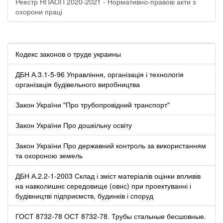
Реестр НПАОП 2020-2021 - Нормативно-правові акти з
охорони праці
Кодекс законов о труде украины
ДБН А.3.1-5-96 Управління, організація і технологія
організація будівельного виробництва
Закон України "Про трубопровідний транспорт"
Закон України Про дошкільну освіту
Закон України Про державний контроль за використанням
та охороною земель
ДБН А.2.2-1-2003 Склад і зміст матеріалів оцінки впливів
на навколишнє середовище (овнс) при проектуванні і
будівництві підприємств, будинків і споруд
ГОСТ 8732-78 ОСТ 8732-78. Трубы стальные бесшовные.