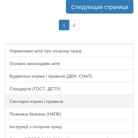
Следующая страница
1
2
Нормативні акти про охорону праці
Основні законодавчі акти
Будівельні норми і правила (ДБН, СНиП)
Стандарти (ГОСТ, ДСТУ)
Санітарні норми і правила
Пожежна безпека (НАПБ)
Інструкції з охорони праці