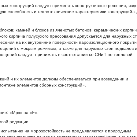
ных конструкций следует применять конструктивные решения, изд
ю способность и теплотехнические характеристики конструкций.»;
блоков; камней и блоков из ячеистых бетонов; керамических кирпич
кого кирпича полусухого прессования допускается для наружных с
сения на их внутренние поверхности пароизоляционного покрыти
ещений с мокрым режимом, а также для наружных стен подвалов 
мещений следует принимать в соответствии со СНиП по тепловой
укций и их элементов должны обеспечиваться при возведении и
 монтаже элементов сборных конструкций».
ение: «Мрз» на «F».
овой редакции:
о испытанию на морозостойкость не предъявляются к природным
о строительства показали достаточную морозостойкость в аналог