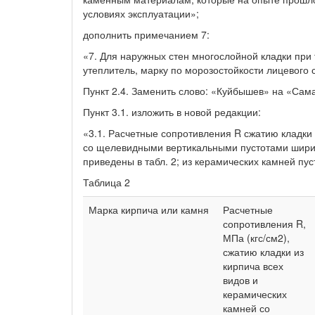
условиях эксплуатации»;
дополнить примечанием 7:
«7. Для наружных стен многослойной кладки при
утеплитель, марку по морозостойкости лицевого 
Пункт 2.4. Заменить слово: «Куйбышев» на «Сам
Пункт 3.1. изложить в новой редакции:
«3.1. Расчетные сопротивления R сжатию кладки 
со щелевидными вертикальными пустотами ширин
приведены в табл. 2; из керамических камней пус
Таблица 2
Марка кирпича или камня
Расчетные
сопротивления R,
МПа (кгс/см2),
сжатию кладки из
кирпича всех
видов и
керамических
камней со