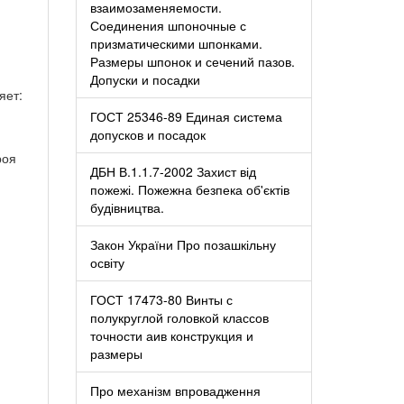
взаимозаменяемости.
Соединения шпоночные с
призматическими шпонками.
Размеры шпонок и сечений пазов.
Допуски и посадки
яет:
ГОСТ 25346-89 Единая система
допусков и посадок
роя
ДБН В.1.1.7-2002 Захист від
пожежі. Пожежна безпека об'єктів
будівництва.
Закон України Про позашкільну
освіту
ГОСТ 17473-80 Винты с
полукруглой головкой классов
точности аив конструкция и
размеры
Про механізм впровадження