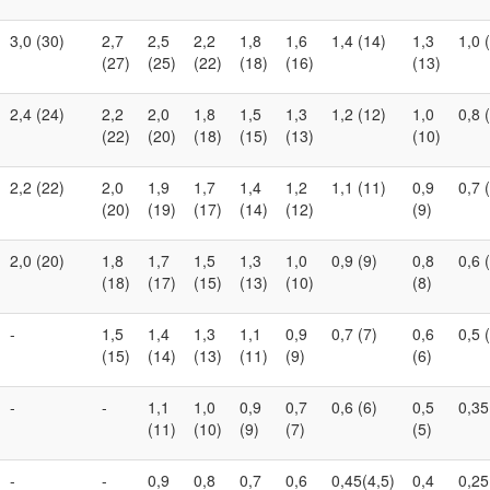
3,0 (30)
2,7
2,5
2,2
1,8
1,6
1,4 (14)
1,3
1,0 
(27)
(25)
(22)
(18)
(16)
(13)
2,4 (24)
2,2
2,0
1,8
1,5
1,3
1,2 (12)
1,0
0,8 
(22)
(20)
(18)
(15)
(13)
(10)
2,2 (22)
2,0
1,9
1,7
1,4
1,2
1,1 (11)
0,9
0,7 
(20)
(19)
(17)
(14)
(12)
(9)
2,0 (20)
1,8
1,7
1,5
1,3
1,0
0,9 (9)
0,8
0,6 
(18)
(17)
(15)
(13)
(10)
(8)
-
1,5
1,4
1,3
1,1
0,9
0,7 (7)
0,6
0,5 
(15)
(14)
(13)
(11)
(9)
(6)
-
-
1,1
1,0
0,9
0,7
0,6 (6)
0,5
0,35
(11)
(10)
(9)
(7)
(5)
-
-
0,9
0,8
0,7
0,6
0,45(4,5)
0,4
0,25