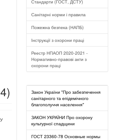
Стандарти (ГОСТ, ДСТУ)
Санітарні норми і правила
Пожежна безпека (НАПБ)
Інструкції з охорони праці
Реестр НПАОП 2020-2021 -
Нормативно-правові акти з
охорони праці
4)
Закон України "Про забезпечення
санітарного та епідемічного
благополуччя населення"
ЗАКОН УКРАЇНИ Про охорону
У
культурної спадщини
ГОСТ 23360-78 Основные нормы