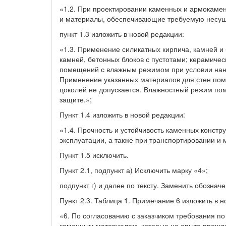
«1.2. При проектировании каменных и армокамен
и материалы, обеспечивающие требуемую несущу
пункт 1.3 изложить в новой редакции:
«1.3. Применение силикатных кирпича, камней и 
камней, бетонных блоков с пустотами; керамичес
помещений с влажным режимом при условии нане
Применение указанных материалов для стен пом
цоколей не допускается. Влажностный режим по
защите.»;
Пункт 1.4 изложить в новой редакции:
«1.4. Прочность и устойчивость каменных констр
эксплуатации, а также при транспортировании и
Пункт 1.5 исключить.
Пункт 2.1, подпункт а) Исключить марку «4»;
подпункт г) и далее по тексту. Заменить обознач
Пункт 2.3. Таблица 1. Примечание 6 изложить в н
«6. По согласованию с заказчиком требования п
каменным материалам, которые на опыте прошлог