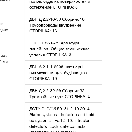
полов, отделка поверхностей и
остекление СТОРІНКА: 3
ДБН Д.2.2-16-99 Сборник 16
тся
Трубопроводы внутренние
дки»;
СТОРІНКА: 16
ГОСТ 13276-79 Арматура
линейная. Общие технические
условия СТОРІНКА: 3
мней
0 мм
ДБН А.2.1-1-2008 Інженерні
вишукування для будівництва
СТОРІНКА: 19
ДБН Д.2.2-32-99 Сборник 32.
Трамвайные пути СТОРІНКА: 4
ДСТУ CLC/TS 50131-2-10:2014
Alarm systems - Intrusion and hold-
up systems - Part 2-10: Intrusion
detectors- Lock state contacts
(magnetic) СТОРІНКА: 2