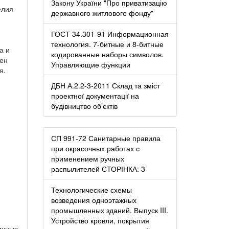
Закону України "Про приватизацію
елия
державного житлового фонду"
ГОСТ 34.301-91 Информационная
технология. 7-битные и 8-битные
а и
кодированные наборы символов.
тен
Управляющие функции
я.
и
ДБН А.2.2-3-2011 Склад та зміст
проектної документації на
будівництво об’єктів
СП 991-72 Санитарные правила
при окрасочных работах с
применением ручных
распылителей СТОРІНКА: 3
Технологические схемы
возведения одноэтажных
промышленных зданий. Выпуск III.
Устройство кровли, покрытия
ичных