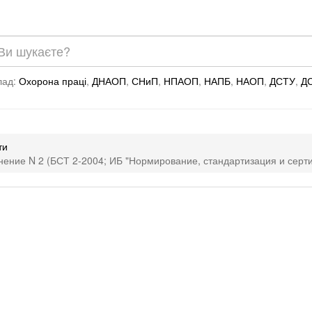
лад:
Охорона праці
,
ДНАОП
,
СНиП
,
НПАОП
,
НАПБ
,
НАОП
,
ДСТУ
,
Д
ти
ние N 2 (БСТ 2-2004; ИБ "Нормирование, стандартизация и сертиф