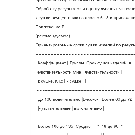
Обработку результатов и оценку чувствительност
к сушке осуществляют согласно 6.13 и приложен
Приложение В
(рекомендуемое)
Ориентировочные сроки сушки изделий по резуль
------------------------------------------------------------------
| Коэффициент | Группы |Срок сушки изделий, ч |
|чувствительности глин | чувствительности | |
| к сушке, Кч,с | к сушке | |
|-----------------------------------------------------------------
| До 100 включительно |Високо- | Более 60 до 72 |
| |чувствительные | включительно |
|-----------------------------------------------------------------
| Более 100 до 135 |Средне- | -"- 48 до 60 -"- |
| включительно |чувствительные | |