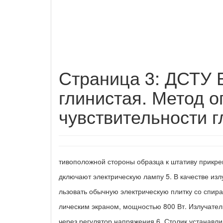
Страница 3: ДСТУ Б
глинистая. Метод 
чувствительности г
тивоположной стороны образца к штативу прикре
дключают электрическую лампу 5. В качестве изл
льзовать обычную электрическую плитку со спира
лическим экраном, мощностью 800 Вт. Излучател
через регулятор напряжения 6. Столик устанавл