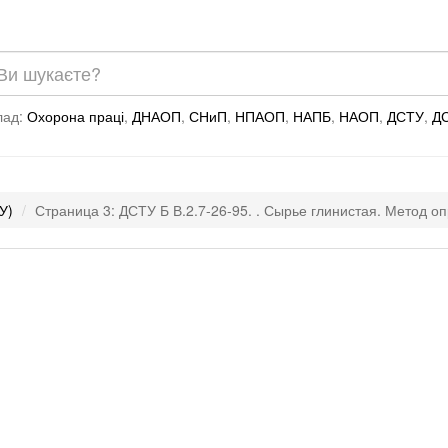
лад:
Охорона праці
,
ДНАОП
,
СНиП
,
НПАОП
,
НАПБ
,
НАОП
,
ДСТУ
,
Д
У)
Страница 3: ДСТУ Б В.2.7-26-95. . Сырье глинистая. Метод о