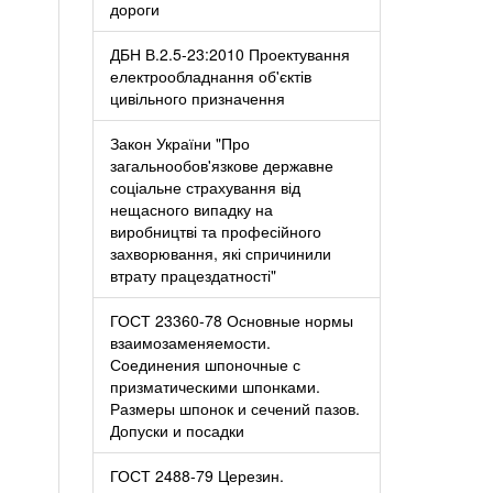
дороги
ДБН В.2.5-23:2010 Проектування
електрообладнання об'єктів
цивільного призначення
Закон України "Про
загальнообов'язкове державне
соціальне страхування від
нещасного випадку на
виробництві та професійного
захворювання, які спричинили
втрату працездатності"
ГОСТ 23360-78 Основные нормы
взаимозаменяемости.
Соединения шпоночные с
призматическими шпонками.
Размеры шпонок и сечений пазов.
Допуски и посадки
ГОСТ 2488-79 Церезин.