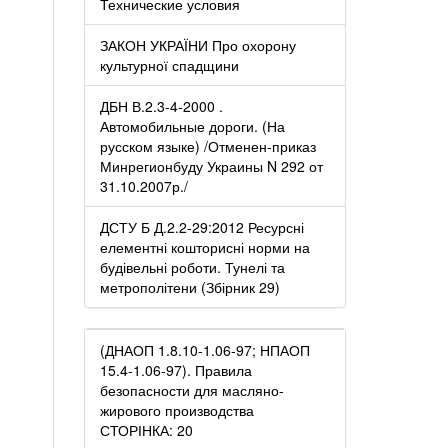
Технические условия
ЗАКОН УКРАЇНИ Про охорону
культурної спадщини
ДБН В.2.3-4-2000 .
Автомобильные дороги. (На
русском языке) /Отменен-приказ
Минрегионбуду Украины N 292 от
31.10.2007р./
ДСТУ Б Д.2.2-29:2012 Ресурсні
елементні кошторисні норми на
будівельні роботи. Тунелі та
метрополітени (Збірник 29)
(ДНАОП 1.8.10-1.06-97; НПАОП
15.4-1.06-97). Правила
безопасности для масляно-
жирового производства
СТОРІНКА: 20