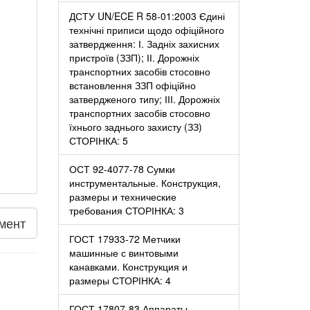
ДСТУ UN/ECE R 58-01:2003 Єдині
технічні приписи щодо офіційного
затвердження: І. Задніх захисних
пристроїв (ЗЗП); ІІ. Дорожніх
транспортних засобів стосовно
встановлення ЗЗП офіційно
затвердженого типу; ІІІ. Дорожніх
транспортних засобів стосовно
їхнього заднього захисту (ЗЗ)
СТОРІНКА: 5
ОСТ 92-4077-78 Сумки
инструментальные. Конструкция,
размеры и технические
требования СТОРІНКА: 3
мент
ГОСТ 17933-72 Метчики
машинные с винтовыми
канавками. Конструкция и
размеры СТОРІНКА: 4
ГОСТ 17807-83 Аппараты