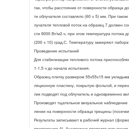
так, чтобы расстояние от поверхности образца д
ти облучателя составляло (60 ± 5) мм. При таком
лучателя тепловой поток на образец 7 должен со
сти 9000 Вт/м2.ч, при этом температура потока д
(200 ± 10) град.С. Температуру замеряют лабор
Проведение испытаний
Для стабилизации теплового потока приспособле
1-1,5 ч до начала испытания.
Образец-плитку размером 55х55х15 мм укладыва
ляционную пластину, покрытую фольгой, и перено
лик подводят под облучатель и одновременно вк
Производят тщательное визуальное наблюдение 
лении на поверхности образца трещины (посечк
Результаты записывают в рабочий журнал (форма
приложению А). Аналогично проводят испытания