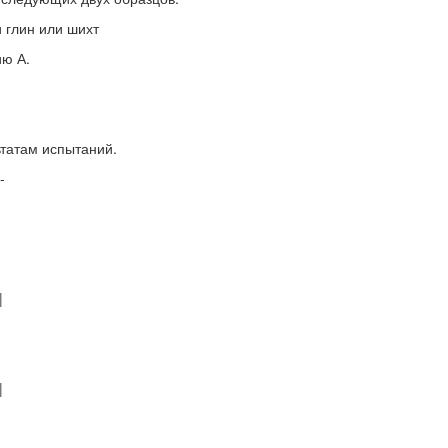
и глин или шихт
ию А.
татам испытаний.
-
|
|