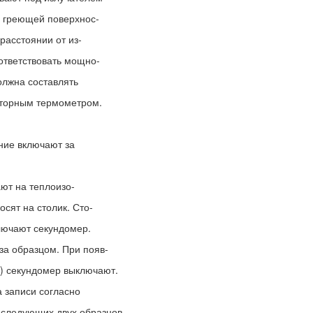
о греющей поверхнос-
 расстоянии от из-
ответствовать мощно-
олжна составлять
аторным термометром.
ние включают за
ют на теплоизо-
сят на столик. Сто-
лючают секундомер.
за образцом. При появ-
и) секундомер выключают.
 записи согласно
 следующих двух образцов.