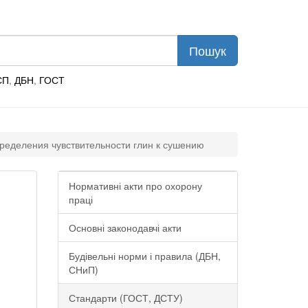
СП
,
ДБН
,
ГОСТ
пределения чувствительности глин к сушению
Нормативні акти про охорону
праці
Основні законодавчі акти
Будівельні норми і правила (ДБН,
СНиП)
Стандарти (ГОСТ, ДСТУ)