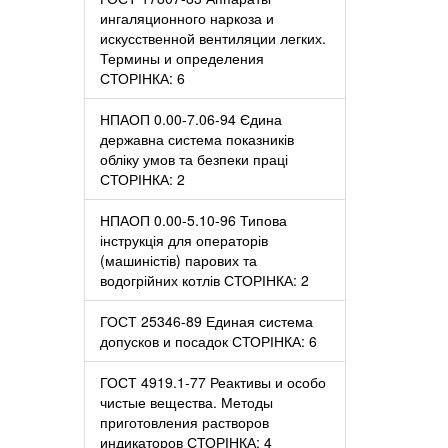
ингаляционного наркоза и
искусственной вентиляции легких.
Термины и определения
СТОРІНКА: 6
НПАОП 0.00-7.06-94 Єдина
державна система показників
обліку умов та безпеки праці
СТОРІНКА: 2
НПАОП 0.00-5.10-96 Типова
інструкція для операторів
(машиністів) парових та
водогрійних котлів СТОРІНКА: 2
ГОСТ 25346-89 Единая система
допусков и посадок СТОРІНКА: 6
ГОСТ 4919.1-77 Реактивы и особо
чистые вещества. Методы
приготовления растворов
индикаторов СТОРІНКА: 4