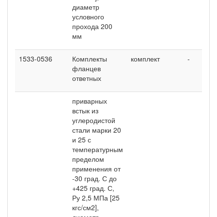
диаметр
условного
прохода 200
мм
1533-0536
Комплекты
комплект
-
3
фланцев
ответных
приварных
встык из
углеродистой
стали марки 20
и 25 с
температурным
пределом
применения от
-30 град. С до
+425 град. С,
Ру 2,5 МПа [25
кгс/см2],
диаметр