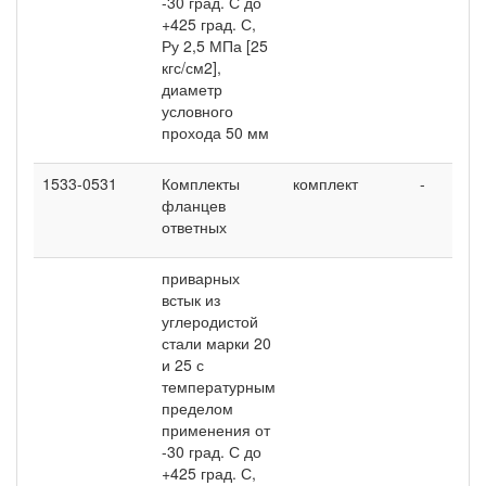
-30 град. С до
+425 град. С,
Ру 2,5 МПа [25
кгс/см2],
диаметр
условного
прохода 50 мм
1533-0531
Комплекты
комплект
-
-
фланцев
ответных
приварных
встык из
углеродистой
стали марки 20
и 25 с
температурным
пределом
применения от
-30 град. С до
+425 град. С,