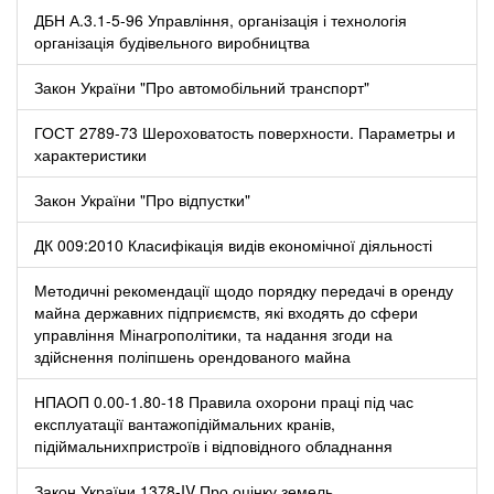
ДБН А.3.1-5-96 Управління, організація і технологія
організація будівельного виробництва
Закон України "Про автомобільний транспорт"
ГОСТ 2789-73 Шероховатость поверхности. Параметры и
характеристики
Закон України "Про відпустки"
ДК 009:2010 Класифікація видів економічної діяльності
Методичні рекомендації щодо порядку передачі в оренду
майна державних підприємств, які входять до сфери
управління Мінагрополітики, та надання згоди на
здійснення поліпшень орендованого майна
НПАОП 0.00-1.80-18 Правила охорони праці під час
експлуатації вантажопідіймальних кранів,
підіймальнихпристроїв і відповідного обладнання
Закон України 1378-IV Про оцінку земель