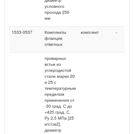
условного
прохода 250
мм
1533-0537
Комплекты
комплект
-
-
фланцев
ответных
приварных
встык из
углеродистой
стали марки 20
и 25 с
температурным
пределом
применения от
-30 град. С до
+425 град. С,
Ру 2,5 МПа [25
кгс/см2],
диаметр