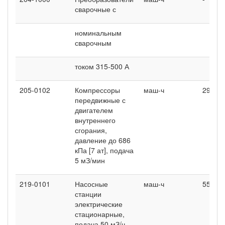
сварочные с
номинальным
сварочным
током 315-500 А
205-0102
Компрессоры
маш-ч
29,4
передвижные с
двигателем
внутреннего
сгорания,
давление до 686
кПа [7 ат], подача
5 мЗ/мин
219-0101
Насосные
маш-ч
55,1
станции
электрические
стационарные,
подача 50 мЗ/ч,