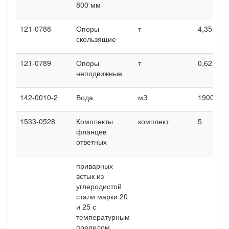
800 мм
121-0788
Опоры
т
4,35
2
скользящие
121-0789
Опоры
т
0,62
0
неподвижные
142-0010-2
Вода
мЗ
1900
2
1533-0528
Комплекты
комплект
5
-
фланцев
ответных
приварных
встык из
углеродистой
стали марки 20
и 25 с
температурным
пределом