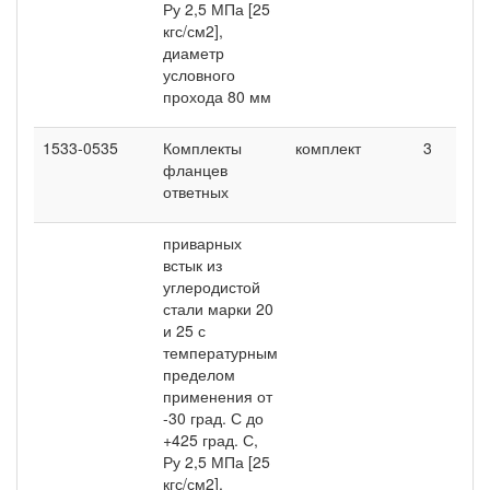
Ру 2,5 МПа [25
кгс/см2],
диаметр
условного
прохода 80 мм
1533-0535
Комплекты
комплект
3
-
фланцев
ответных
приварных
встык из
углеродистой
стали марки 20
и 25 с
температурным
пределом
применения от
-30 град. С до
+425 град. С,
Ру 2,5 МПа [25
кгс/см2],