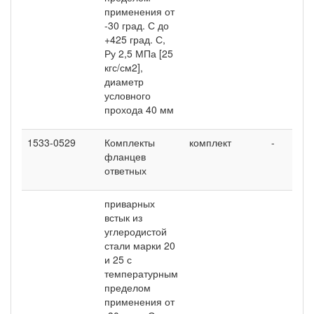
применения от
-30 град. С до
+425 град. С,
Ру 2,5 МПа [25
кгс/см2],
диаметр
условного
прохода 40 мм
1533-0529
Комплекты
комплект
-
4
фланцев
ответных
приварных
встык из
углеродистой
стали марки 20
и 25 с
температурным
пределом
применения от