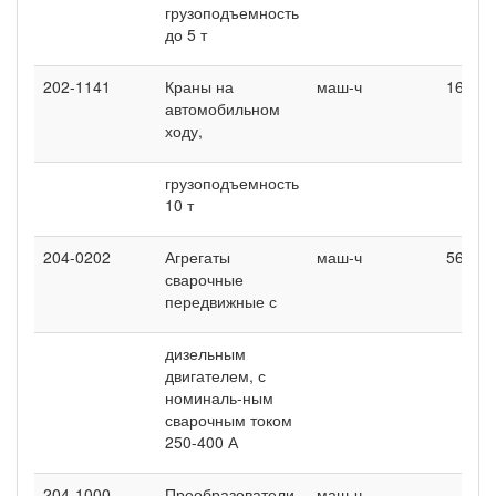
грузоподъемность
до 5 т
202-1141
Краны на
маш-ч
167,16
автомобильном
ходу,
грузоподъемность
10 т
204-0202
Агрегаты
маш-ч
564,48
сварочные
передвижные с
дизельным
двигателем, с
номиналь-ным
сварочным током
250-400 А
204-1000
Преобразователи
маш-ч
-