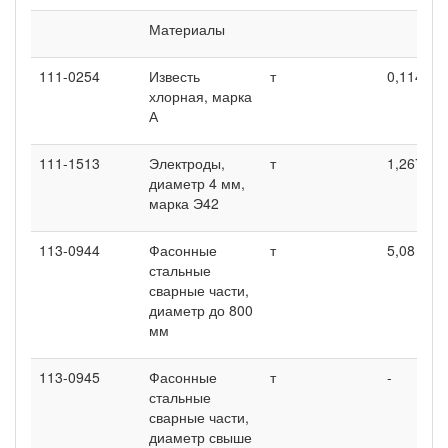
Материалы
111-0254
Известь
т
0,114
0
хлорная, марка
А
111-1513
Электроды,
т
1,267
1
диаметр 4 мм,
марка Э42
113-0944
Фасонные
т
5,08
4
стальные
сварные части,
диаметр до 800
мм
113-0945
Фасонные
т
-
-
стальные
сварные части,
диаметр свыше