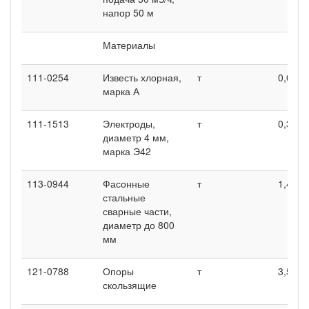
напор 50 м
Материалы
111-0254
Известь хлорная,
т
0,023
марка А
111-1513
Электроды,
т
0,345
диаметр 4 мм,
марка Э42
113-0944
Фасонные
т
1,46
стальные
сварные части,
диаметр до 800
мм
121-0788
Опоры
т
3,54
скользящие