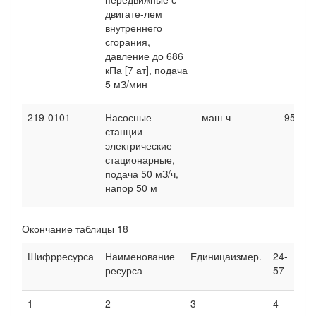
двигате-лем
внутреннего
сгорания,
давление до 686
кПа [7 ат], подача
5 мЗ/мин
219-0101
Насосные
маш-ч
95,59
станции
электрические
стационарные,
подача 50 мЗ/ч,
напор 50 м
Окончание таблицы 18
Шифрресурса
Наименование
Единицаизмер.
24-
2
ресурса
57
5
1
2
3
4
5