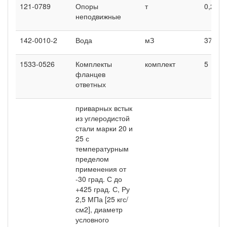
121-0789
Опоры
т
0,23
неподвижные
142-0010-2
Вода
мЗ
375
1533-0526
Комплекты
комплект
5
фланцев
ответных
приварных встык
из углеродистой
стали марки 20 и
25 с
температурным
пределом
применения от
-30 град. С до
+425 град. С, Ру
2,5 МПа [25 кгс/
см2], диаметр
условного