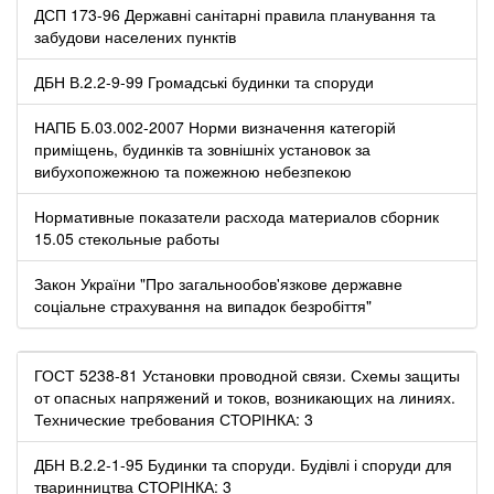
ДСП 173-96 Державні санітарні правила планування та
забудови населених пунктів
ДБН В.2.2-9-99 Громадські будинки та споруди
НАПБ Б.03.002-2007 Норми визначення категорій
приміщень, будинків та зовнішніх установок за
вибухопожежною та пожежною небезпекою
Нормативные показатели расхода материалов сборник
15.05 стекольные работы
Закон України "Про загальнообов'язкове державне
соціальне страхування на випадок безробіття"
ГОСТ 5238-81 Установки проводной связи. Схемы защиты
от опасных напряжений и токов, возникающих на линиях.
Технические требования СТОРІНКА: 3
ДБН В.2.2-1-95 Будинки та споруди. Будівлі і споруди для
тваринництва СТОРІНКА: 3