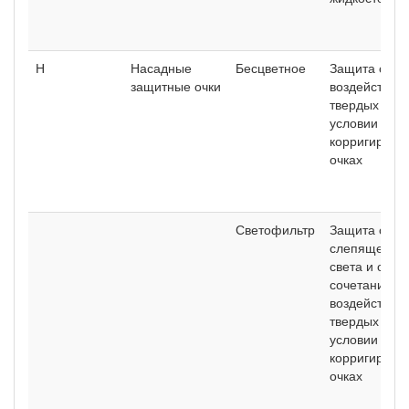
Н
Насадные
Бесцветное
Защита спер
защитные очки
воздействия
твердых част
условии рабо
корригирую
очках
Светофильтр
Защита спер
слепящей яр
света и от
сочетания ее
воздействие
твердых част
условии рабо
корригирую
очках