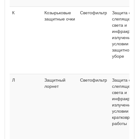
К
Козырьковые
Светофильтр
Защита спер
защитные очки
слепящей яр
света и
инфракрасно
излучения п
условии рабо
защитном го
уборе
Л
Защитный
Светофильтр
Защита спер
лорнет
слепящей яр
света и
инфракрасно
излучения п
условии
кратковреме
работы