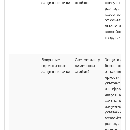
защитные очки
стойкое
снизу от
разъедающи
газов, жидко
от сочетания
пылью и
воздействие
твердых час
Закрытые
Светофильтр
Защита спер
герметичные
химически
боков, сверх
защитные очки
стойкий
от слепящей
яркости свет
ультрафиоле
и инфракрас
излучений и 
сочетания
излучений
указанных ви
воздействие
разъедающи
жидкостей и 