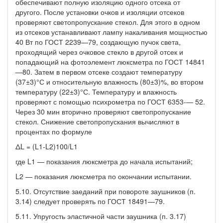
обеспечивают полную изоляцию одного отсека от
другого. После установки очков и изоляции отсеков
проверяют светопропускание стекол. Для этого в одном
из отсеков устанавливают лампу накаливания мощностью
40 Вт по ГОСТ 2239—79, создающую пучок света,
проходящий через очковое стекло в другой отсек и
попадающий на фотоэлемент люксметра по ГОСТ 14841
—80. Затем в первом отсеке создают температуру
(37±3)°С и относительную влажность (80±3)%, во втором
температуру (22±3)°С. Температуру и влажность
проверяют с помощью психрометра по ГОСТ 6353-— 52.
Через 30 мин вторично проверяют светопропускание
стекол. Снижение светопропускания вычисляют в
процентах по формуле
ΔL = (L1-L2)100/L1
где L1 — показания люксметра до начала испытаний;
L2 — показания люксметра по окончании испытании.
5.10. Отсутствие заеданий при повороте заушников (п.
3.14) следует проверять по ГОСТ 18491—79.
5.11. Упругость эластичной части заушника (п. 3.17)