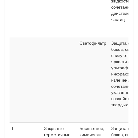
жидкостей и 
сочетания их
действием т
частиц
Светофильтр
Защита спер
боков, сверх
снизу от сл
яркости свет
ультрафиоле
инфракрасно
излечений и 
сочетания и
указанных ви
воздействие
твердых час
Г
Закрытые
Бесцветное,
Защита спер
герметичные
химически
боков, сверх