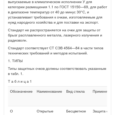
выпускаемые в климатическом исполнении У для
категории размещения 1.1 по ГОСТ 15150—69, для работ
в диапазоне температур от 40 до минус 30°С, и
устанавливает требования к очкам, изготовляемым для
нужд народного хозяйства и для поставки на экспорт.
Стандарт не распространяется на очки для защиты от
брызг расплавленного металла, лазерного излучения и
радиоволн.
Стандарт соответствует СТ СЭВ 4564—84 в части типов
технических требований и методов испытаний.
1. ТИПЫ
Типы защитных очков должны соответствовать указанным
в табл. 1.
Т а б л и ц а 1
Обозначение
Наименование
Вид стекла
Применяемо
О
Открытые
Бесцветное
Защита спер