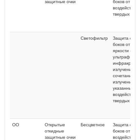
защитные очки
боков от
воздействия
твердых час
Светофильтр
Защита спер
боков от сл
яркости свет
ультрафиоле
инфракрасно
излучений и 
сочетания
излучений
указанных ви
воздействие
твердых час
ОО
Открытые
Бесцветное
Защита спер
откидные
боков от
защитные очки
воздействия