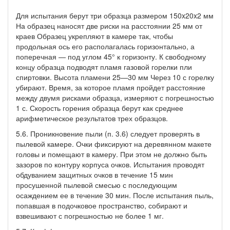
Для испытания берут три образца размером 150x20x2 мм
На образец наносят две риски на расстоянии 25 мм от
краев Образец укрепляют в камере так, чтобы
продольная ось его располагалась горизонтально, а
поперечная — под углом 45° к горизонту. К свободному
концу образца подводят пламя газовой горелки пли
спиртовки. Высота пламени 25—30 мм Через 10 с горелку
убирают. Время, за которое пламя пройдет расстояние
между двумя рисками образца, измеряют с погрешностью
1 с. Скорость горения образца берут как среднее
арифметическое результатов трех образцов.
5.6. Проникновение пыли (п. 3.6) следует проверять в
пылевой камере. Очки фиксируют на деревянном макете
головы и помещают в камеру. При этом не должно быть
зазоров по контуру корпуса очков. Испытания проводят
обдуванием защитных очков в течение 15 мин
просушенной пылевой смесью с последующим
осаждением ее в течение 30 мин. После испытания пыль,
попавшая в подочковое пространство, собирают и
взвешивают с погрешностью не более 1 мг.