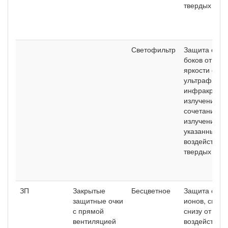
твердых час
Светофильтр
Защита спер
боков от сл
яркости свет
ультрафиоле
инфракрасно
излучений и 
сочетания
излучений
указанных ви
воздействие
твердых час
ЗП
Закрытые
Бесцветное
Защита спер
защитные очки
ионов, сверх
с прямой
снизу от
вентиляцией
воздействия