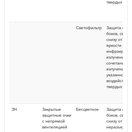
твердых час
Светофильтр
Защита спер
боков, сверх
снизу от сл
яркости счет
инфракрасно
излучения и 
сочетания
излучения
указанного в
воздействие
твердых час
ЗН
Закрытые
Бесцветное
Защита спер
защитные очки
боков, сверх
с непрямой
снизу от бры
вентиляцией
неразъедаю