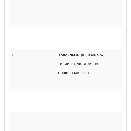
11
Трясилыцица швея-мо-
тористка, занятая на
пошиве мешков