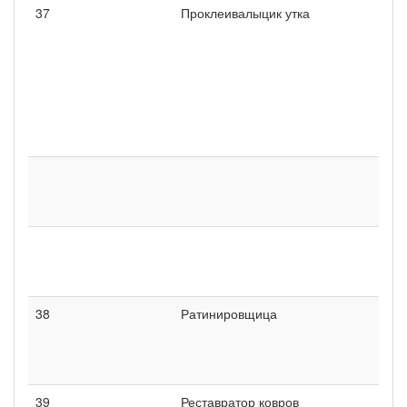
37
Проклеивалыцик утка
38
Ратинировщица
39
Реставратор ковров