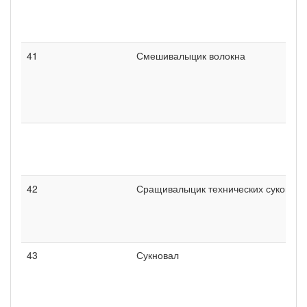
41
Смешивалыцик волокна
42
Сращивалыцик технических суков
43
Сукновал