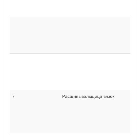
7
Расщипывальщица вязок