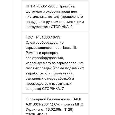
ПІ 1.4.73-351-2005 Примірна
шструкцю з охорони праці для
чистильника металу (працюючого
на суднах з ручним пневматичним
шструментом) СТОРІНКА: 2
ГОСТ Р 51330.18-99
Электрооборудование
взрывозащищенное. Часть 19.
Ремонт и проверка
электрооборудования,
используемого во взрывоопасных
газовых средах (кроме подземных
выработок или применений,
связанных с переработкой и
производством взрывчатых
веществ) СТОРІНКА: 7
О пожарной безопасности /НАПБ
А.01.001-2004/.( См. -приказ МНС
Украины от 18.02.08г. N128)
СТОРІНКА: 4