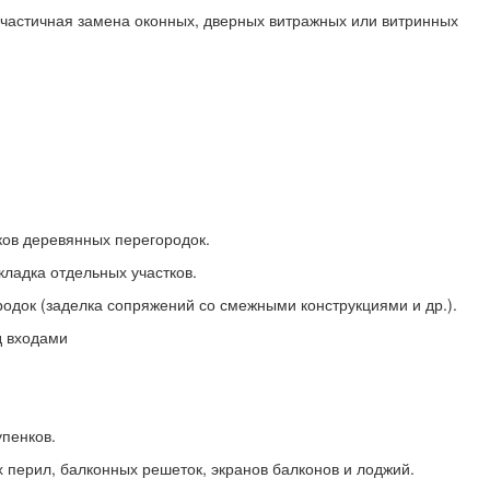
 частичная замена оконных, дверных витражных или витринных
ков деревянных перегородок.
кладка отдельных участков.
родок (заделка сопряжений со смежными конструкциями и др.).
д входами
.
упенков.
 перил, балконных решеток, экранов балконов и лоджий.