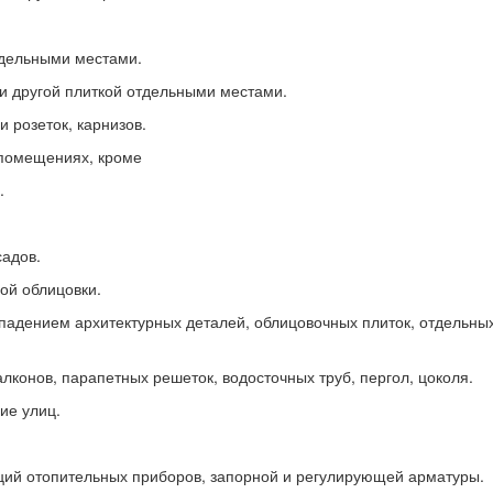
тдельными местами.
 и другой плиткой отдельными местами.
 розеток, карнизов.
 помещениях, кроме
.
садов.
ной облицовки.
падением архитектурных деталей, облицовочных плиток, отдельны
алконов, парапетных решеток, водосточных труб, пергол, цоколя.
ие улиц.
кций отопительных приборов, запорной и регулирующей арматуры.