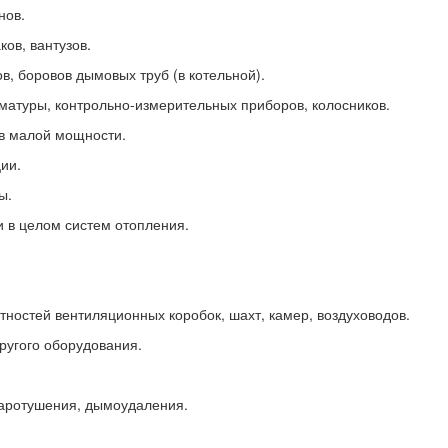
нов.
ов, вантузов.
в, боровов дымовых труб (в котельной).
рматуры, контрольно-измерительных приборов, колосников.
ов малой мощности.
ии.
ы.
и в целом систем отопления.
тностей вентиляционных коробок, шахт, камер, воздуховодов.
ругого оборудования.
жаротушения, дымоудаления.