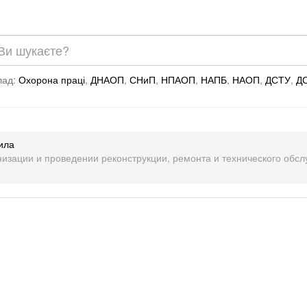
лад:
Охорона праці
,
ДНАОП
,
СНиП
,
НПАОП
,
НАПБ
,
НАОП
,
ДСТУ
,
Д
вила
низации и проведении реконструкции, ремонта и технического обс