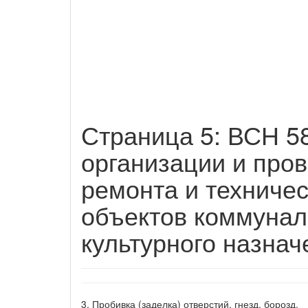
Страница 5: ВСН 58
организации и пров
ремонта и техниче
объектов коммунал
культурного назнач
3. Пробивка (заделка) отверстий, гнезд, борозд.