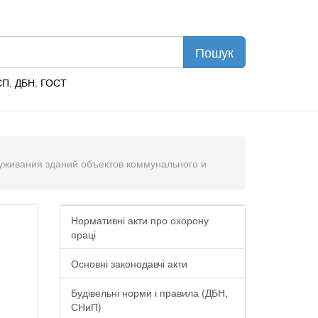
СП
,
ДБН
,
ГОСТ
луживания зданий объектов коммунального и
Нормативні акти про охорону
праці
Основні законодавчі акти
Будівельні норми і правила (ДБН,
СНиП)