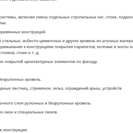
истемы, включая смену отдельных стропильных ног, стоек, подкос
тки.
еревянных конструкций.
й стальных, асбесто-цементных и других кровель из штучных матер
примыкания к конструкциям покрытия парапетов, колпаки и зонты н
ояков, стоек и т. д.
ких покрытий архитектурных элементов по фасаду.
безрулонных кровель.
рных лестниц, стремянок, гильз, ограждений крыш, устройств
лочного слоя рулонных и безрулонных кровель.
ых окон и специальных люков.
е конструкции