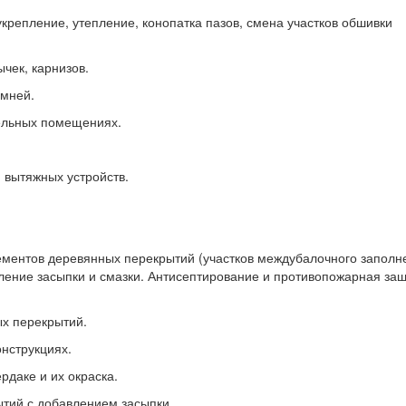
укрепление, утепление, конопатка пазов, смена участков обшивки
чек, карнизов.
амней.
дельных помещениях.
 вытяжных устройств.
ементов деревянных перекрытий (участков междубалочного заполн
ление засыпки и смазки. Антисептирование и противопожарная за
ых перекрытий.
онструкциях.
рдаке и их окраска.
ытий с добавлением засыпки.