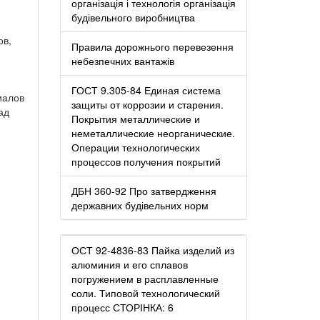
організація і технологія організація
будівельного виробництва
ов,
Правила дорожнього перевезення
небезпечних вантажів
ГОСТ 9.305-84 Единая система
иалов
защиты от коррозии и старения.
ад
Покрытия металлические и
неметаллические неорганические.
Операции технологических
процессов получения покрытий
ДБН 360-92 Про затвердження
державних будівельних норм
ОСТ 92-4836-83 Пайка изделий из
алюминия и его сплавов
погружением в расплавленные
соли. Типовой технологический
процесс СТОРІНКА: 6