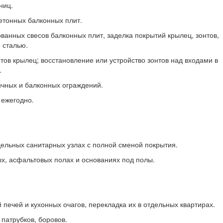
ниц.
етонных балконных плит.
ванных свесов балконных плит, заделка покрытий крылец, зонтов,
 сталью.
тов крылец; восстановление или устройство зонтов над входами в
.
ичных и балконных ограждений.
 ежегодно.
дельных санитарных узлах с полной сменой покрытия.
ых, асфальтовых полах и основаниях под полы.
 печей и кухонных очагов, перекладка их в отдельных квартирах.
 патрубков, боровов.