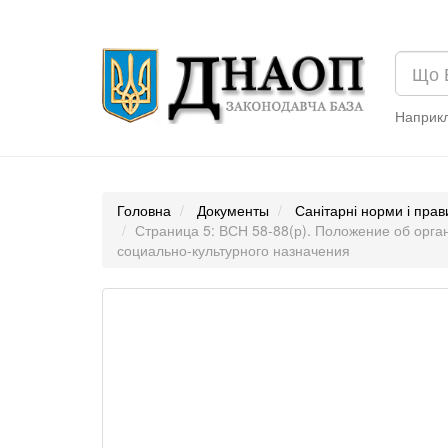
Наприк
Головна
Документы
Санітарні норми і пра
Страница 5: ВСН 58-88(р). Положение об орга
социально-культурного назначения