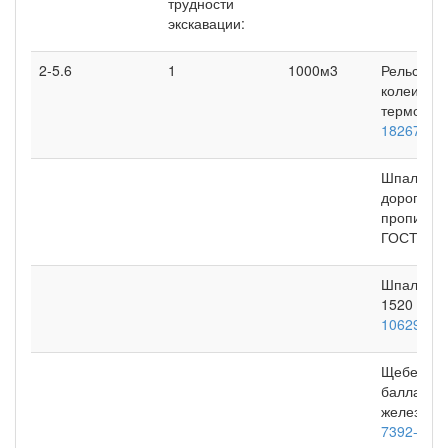
трудности
экскавации:
2-5.6
1
1000м3
Рельсы ж
колеи тип
термообра
18267-82
Шпалы де
дорог шир
пропитанн
ГОСТ 78
Шпалы же
1520 мм (
10629-88
Щебень из
балластно
железнод
7392-85