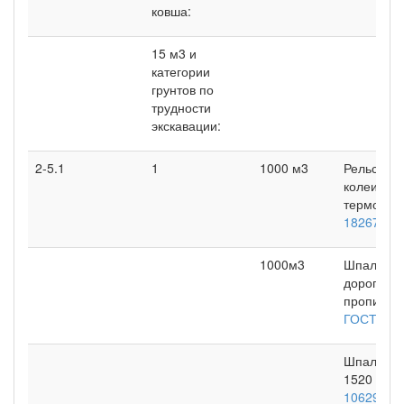
ковша:
15 м3 и
категории
грунтов по
трудности
экскавации:
2-5.1
1
1000 м3
Рельсы ж
колеи тип
термообра
18267-82
1000м3
Шпалы де
дорог шир
пропитанн
ГОСТ 78-
Шпалы же
1520 мм (
10629-88