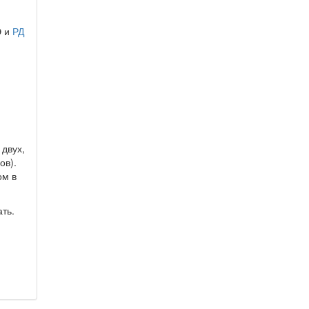
Э и
РД
двух,
ов).
ом в
ть.