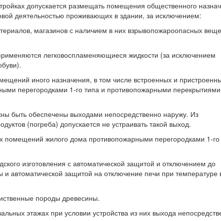
ристройках допускается размещать помещения общественного назна
овой деятельностью проживающих в здании, за исключением:
териалов, магазинов с наличием в них взрывопожароопасных веще
 применяются легковоспламеняющиеся жидкости (за исключением
обуви).
мещений иного назначения, в том числе встроенных и пристроенн
ными перегородками 1-го типа и противопожарными перекрытиями 
ны быть обеспечены выходами непосредственно наружу. Из
уктов (погреба) допускается не устраивать такой выход.
гих помещений жилого дома противопожарными перегородками 1-го
ского изготовления с автоматической защитой и отключением до
ы и автоматической защитой на отключение печи при температуре 
иственные породы древесины.
льных этажах при условии устройства из них выхода непосредств