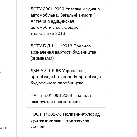
ДСТУ 3961-2000 Аптечка медична
автомобільна. Загальні вимоги /
Аптечка медицинская
автомобильная. Общие
требования 2013
ДСТУ Б Д.1.1-1:2013 Правила
визначення вартості будівництва
(зі змінами)
ДБН А.3.1-5-96 Управління,
и.
організація і технологія організація
будівельного виробництва
НАПБ Б.01.008-2004 Правила
експлуатації вогнегасників
ГОСТ 14332-78 Поливинилхлорид
суспензионный. Технические
условия
е и