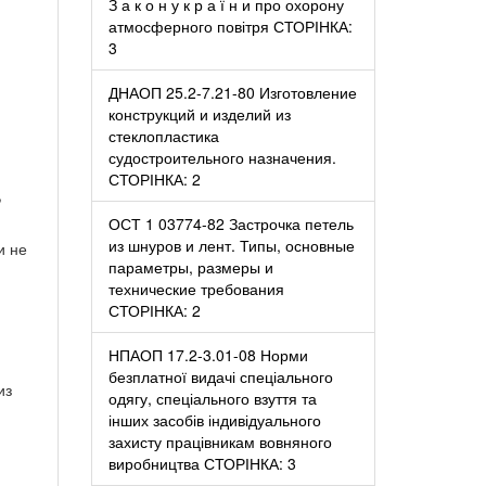
З а к о н у к р а ї н и про охорону
атмосферного повітря СТОРІНКА:
3
ДНАОП 25.2-7.21-80 Изготовление
конструкций и изделий из
стеклопластика
судостроительного назначения.
СТОРІНКА: 2
,
ОСТ 1 03774-82 Застрочка петель
из шнуров и лент. Типы, основные
и не
параметры, размеры и
технические требования
СТОРІНКА: 2
НПАОП 17.2-3.01-08 Норми
безплатної видачі спеціального
из
одягу, спеціального взуття та
інших засобів індивідуального
захисту працівникам вовняного
виробництва СТОРІНКА: 3