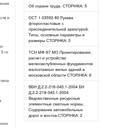
чения
Об охране труда. СТОРІНКА: 5
ств и
ОСТ 1 03592-80 Рукава
фторопластовые с
присоединительной арматурой.
Типы, основные параметры и
размеры СТОРІНКА: 3
ых
3-го
ТСН МФ-97 МО Проектирование,
расчет и устройство
мелкозаглубленных фундаментов
малоэтажных жилых зданий в
московской области СТОРІНКА: 6
 типа
ВБН Д.2.2-218-045.1-2004 БН
Д.2.2-218-045.1-2004.
Ведомственные ресурсные
в
элементные сметные нормы.
Содержание автомобильных
дорог и мостов СТОРІНКА: 2
енно