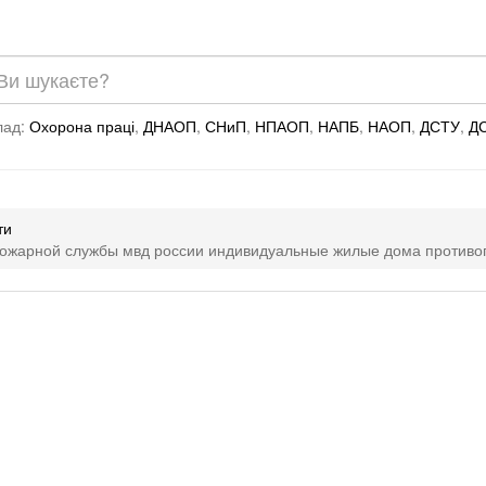
лад:
Охорона праці
,
ДНАОП
,
СНиП
,
НПАОП
,
НАПБ
,
НАОП
,
ДСТУ
,
Д
ти
пожарной службы мвд россии индивидуальные жилые дома против