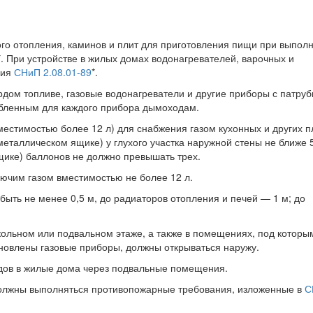
ного отопления, каминов и плит для приготовления пищи при выпол
*. При устройстве в жилых домах водонагревателей, варочных и
ния
СНиП 2.08.01-89
*.
рдом топливе, газовые водонагреватели и другие приборы с патру
обленным для каждого прибора дымоходам.
естимостью более 12 л) для снабжения газом кухонных и других п
еталлическом ящике) у глухого участка наружной стены не ближе 5
ящике) баллонов не должно превышать трех.
рючим газом вместимостью не более 12 л.
быть не менее 0,5 м, до радиаторов отопления и печей — 1 м; до
окольном или подвальном этаже, а также в помещениях, под которы
новлены газовые приборы, должны открываться наружу.
водов в жилые дома через подвальные помещения.
 должны выполняться противопожарные требования, изложенные в
С