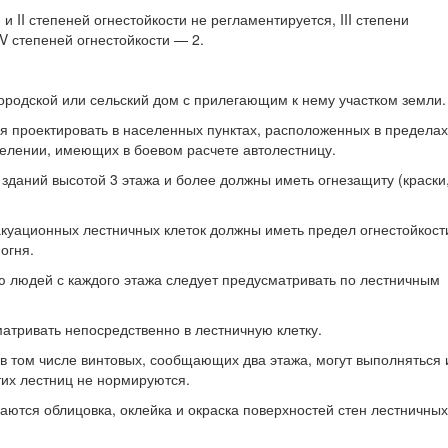
и II степеней огнестойкости не регламентируется, III степени
 V степеней огнестойкости — 2.
ородской или сельский дом с прилегающим к нему участком земли.
я проектировать в населенных пунктах, расположенных в пределах
елении, имеющих в боевом расчете автолестницу.
зданий высотой 3 этажа и более должны иметь огнезащиту (краски
вакуационных лестничных клеток должны иметь предел огнестойкост
огня.
ию людей с каждого этажа следует предусматривать по лестничным
тривать непосредственно в лестничную клетку.
в том числе винтовых, сообщающих два этажа, могут выполняться 
тих лестниц не нормируются.
каются облицовка, оклейка и окраска поверхностей стен лестничных