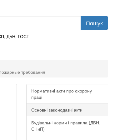
СП
,
ДБН
,
ГОСТ
опожарные требования
Нормативні акти про охорону
праці
Основні законодавчі акти
Будівельні норми і правила (ДБН,
СНиП)