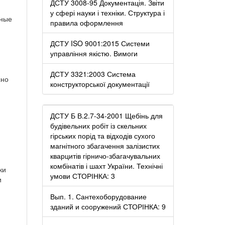
ДСТУ 3008-95 Документація. Звіти
у сфері науки і техніки. Структура і
нные
правила оформлення
ДСТУ ISO 9001:2015 Системи
управління якістю. Вимоги
ДСТУ 3321:2003 Система
сно
конструкторської документації
ДСТУ Б В.2.7-34-2001 Щебінь для
будівельних робіт із скельних
гірських порід та відходів сухого
магнітного збагачення залізистих
кварцитів гірничо-збагачувальних
комбінатів і шахт України. Технічні
ки
умови СТОРІНКА: 3
и
Вып. 1. Сантехоборудование
зданий и сооружений СТОРІНКА: 9