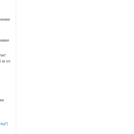
нении
бками
лит
 м от
ми
НиП