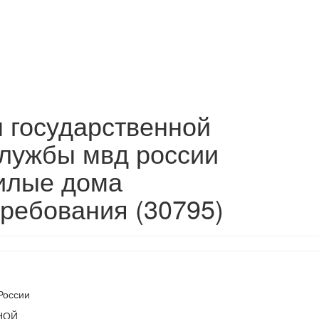
 государственной
лужбы мвд россии
илые дома
ребования (30795)
России
НОЙ