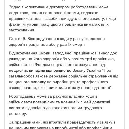
Згідно з колективним договором роботодавець може
додатково, понад встановлені норми, видавати
працівникові певні засоби індивідуального захисту, якщо
фактичні умови праці цього працівника вимагають їх
застосування.
Стаття 9. Відшкодування шкоди у разі ушкодження
здоров'я працівників або у разі їх смерті
Відшкодування шкоди, заподіяної працівникові внаслідок
ушкодження його здоров'я або у разі смерті працівника,
здійснюється Фондом соціального страхування від
нещасних випадків відповідно до Закону України "Про
загальнообов'язкове державне соціальне страхування від
нещасного випадку на виробництві та професійного
захворювання, які спричинили втрату працездатності".
Роботодавець може за рахунок власних коштів
здійснювати потерпілим та членам їх сімей додаткові
виплати відповідно до колективного чи трудового
договору.
За працівниками, які втратили працездатність у зв'язку з
нещасним випадком на виробництві або професійним