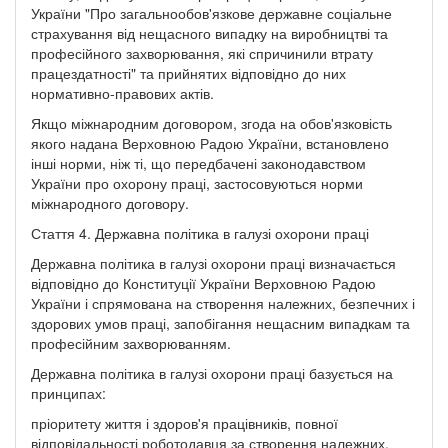
України "Про загальнообов'язкове державне соціальне
страхування від нещасного випадку на виробництві та
професійного захворювання, які спричинили втрату
працездатності" та прийнятих відповідно до них
нормативно-правових актів.
Якщо міжнародним договором, згода на обов'язковість
якого надана Верховною Радою України, встановлено
інші норми, ніж ті, що передбачені законодавством
України про охорону праці, застосовуються норми
міжнародного договору.
Стаття 4. Державна політика в галузі охорони праці
Державна політика в галузі охорони праці визначається
відповідно до Конституції України Верховною Радою
України і спрямована на створення належних, безпечних і
здорових умов праці, запобігання нещасним випадкам та
професійним захворюванням.
Державна політика в галузі охорони праці базується на
принципах:
пріоритету життя і здоров'я працівників, повної
відповідальності роботодавця за створення належних,