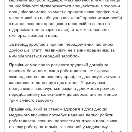
за необхідності підтверджується спеціалістами з охорони
праці підприємства за участю представника профспілки,
членом якої він є, або уповноваженої працівниками особи
з питань охорони праці (якщо професійна спілка на
підприємстві не створювалася), а також страхового
експерта з охорони праці.
За період простою з причин, передбачених частиною
другою цієї статті, які виникли не з вини працівника, за
ним зберігається середній заробіток.
Працівник має право розірвати трудовий договір за
власним бажанням, якщо роботодавець не виконує
законодавства про охорону праці, не додержується умов
колективного договору з цих питань. У цьому разі
працівникові виплачується вихідна допомога в розмірі,
передбаченому колективним договором, але не менше
тримісячного заробітку.
Працівника, який за станом здоров'я відповідно до
медичного висновку потребує надання легшої роботи,
роботодавець повинен перевести за згодою працівника
на таку роботу на термін, зазначений у медичному