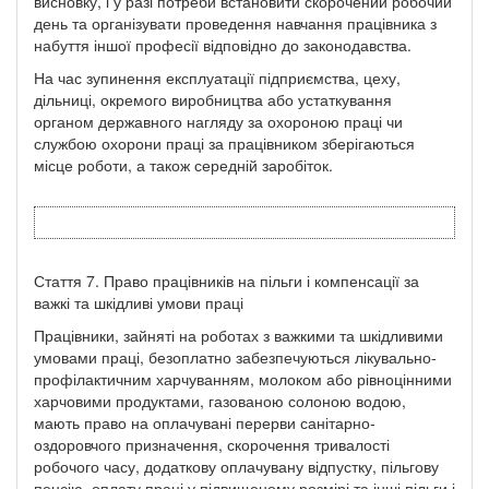
висновку, і у разі потреби встановити скорочений робочий
день та організувати проведення навчання працівника з
набуття іншої професії відповідно до законодавства.
На час зупинення експлуатації підприємства, цеху,
дільниці, окремого виробництва або устаткування
органом державного нагляду за охороною праці чи
службою охорони праці за працівником зберігаються
місце роботи, а також середній заробіток.
Стаття 7. Право працівників на пільги і компенсації за
важкі та шкідливі умови праці
Працівники, зайняті на роботах з важкими та шкідливими
умовами праці, безоплатно забезпечуються лікувально-
профілактичним харчуванням, молоком або рівноцінними
харчовими продуктами, газованою солоною водою,
мають право на оплачувані перерви санітарно-
оздоровчого призначення, скорочення тривалості
робочого часу, додаткову оплачувану відпустку, пільгову
пенсію, оплату праці у підвищеному розмірі та інші пільги і