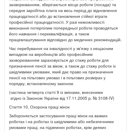
захворюванням, зберігаються місце роботи (посада) та
середня заробітна плата на весь період до відновлення
працездатності або до встановлення стійкої втрати
професійної працездатності. У разі неможливості
виконання потерпілим попередньої роботи проводяться
його навчання і перекваліфікація, а також
працевлаштування відповідно до медичних рекомендацій.
Час перебування на інвалідності у зв'язку з нещасним
випадком на виробництві або професійним
захворюванням зараховується до стажу роботи для
призначення пенсії за віком, а також до стажу роботи із
шкідливими умовами, який дає право на призначення
пенсії на пільгових умовах і в пільгових розмірах у
порядку, встановленому законом.
(частина четверта статті 9 із змінами, внесеними
згідно із Законом України від 17.11.2005 р. № 3108-IV)
Стаття 10. Охорона праці жінок
Забороняється застосування праці жінок на важких
роботах і на роботах із шкідливими або небезпечними
умовами праці, на підземних роботах, крім деяких