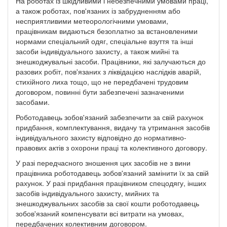
На роботах із шкідливими і небезпечними умовами праці,
а також роботах, пов'язаних із забрудненням або
несприятливими метеорологічними умовами,
працівникам видаються безоплатно за встановленими
нормами спеціальний одяг, спеціальне взуття та інші
засоби індивідуального захисту, а також мийні та
знешкоджувальні засоби. Працівники, які залучаються до
разових робіт, пов'язаних з ліквідацією наслідків аварій,
стихійного лиха тощо, що не передбачені трудовим
договором, повинні бути забезпечені зазначеними
засобами.
Роботодавець зобов'язаний забезпечити за свій рахунок
придбання, комплектування, видачу та утримання засобів
індивідуального захисту відповідно до нормативно-
правових актів з охорони праці та колективного договору.
У разі передчасного зношення цих засобів не з вини
працівника роботодавець зобов'язаний замінити їх за свій
рахунок. У разі придбання працівником спецодягу, інших
засобів індивідуального захисту, мийних та
знешкоджувальних засобів за свої кошти роботодавець
зобов'язаний компенсувати всі витрати на умовах,
передбачених колективним договором.