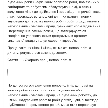
підземних робіт (нефізичних робіт або робіт, пов'язаних з
санітарним та побутовим обслуговуванням), а також
залучення жінок до підіймання і переміщення речей, маса
яких перевищує встановлені для них граничні норми,
відповідно до переліку важких робіт і робіт із шкідливими і
небезпечними умовами праці, граничних норм підіймання
і переміщення важких речей, що затверджуються
спеціально уповноваженим центральним органом
виконавчої влади у галузі охорони здоров'я.
Праця вагітних жінок і жінок, які мають неповнолітню
дитину, регулюється законодавством.
Стаття 11. Охорона праці неповнолітніх
Не допускається залучення неповнолітніх до праці на
важких роботах і на роботах із шкідливими або
небезпечними умовами праці, на підземних роботах, до
нічних, надурочних робіт та робіт у вихідні дні, а також до
підіймання і переміщення речей, маса яких перевищує