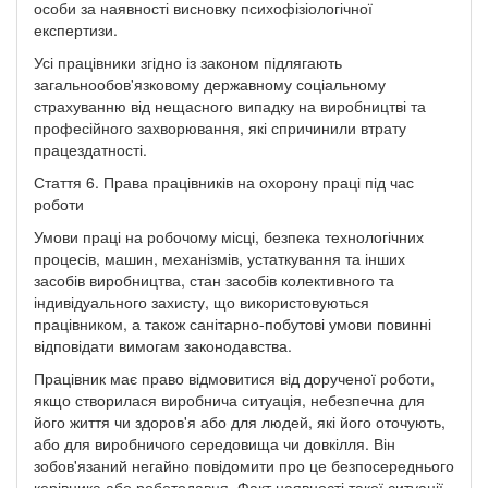
особи за наявності висновку психофізіологічної
експертизи.
Усі працівники згідно із законом підлягають
загальнообов'язковому державному соціальному
страхуванню від нещасного випадку на виробництві та
професійного захворювання, які спричинили втрату
працездатності.
Стаття 6. Права працівників на охорону праці під час
роботи
Умови праці на робочому місці, безпека технологічних
процесів, машин, механізмів, устаткування та інших
засобів виробництва, стан засобів колективного та
індивідуального захисту, що використовуються
працівником, а також санітарно-побутові умови повинні
відповідати вимогам законодавства.
Працівник має право відмовитися від дорученої роботи,
якщо створилася виробнича ситуація, небезпечна для
його життя чи здоров'я або для людей, які його оточують,
або для виробничого середовища чи довкілля. Він
зобов'язаний негайно повідомити про це безпосереднього
керівника або роботодавця. Факт наявності такої ситуації