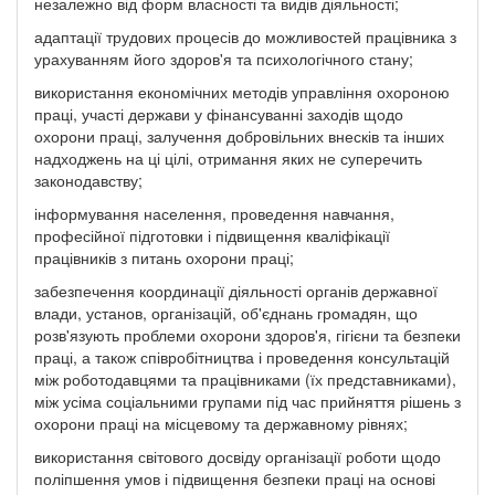
незалежно від форм власності та видів діяльності;
адаптації трудових процесів до можливостей працівника з
урахуванням його здоров'я та психологічного стану;
використання економічних методів управління охороною
праці, участі держави у фінансуванні заходів щодо
охорони праці, залучення добровільних внесків та інших
надходжень на ці цілі, отримання яких не суперечить
законодавству;
інформування населення, проведення навчання,
професійної підготовки і підвищення кваліфікації
працівників з питань охорони праці;
забезпечення координації діяльності органів державної
влади, установ, організацій, об'єднань громадян, що
розв'язують проблеми охорони здоров'я, гігієни та безпеки
праці, а також співробітництва і проведення консультацій
між роботодавцями та працівниками (їх представниками),
між усіма соціальними групами під час прийняття рішень з
охорони праці на місцевому та державному рівнях;
використання світового досвіду організації роботи щодо
поліпшення умов і підвищення безпеки праці на основі