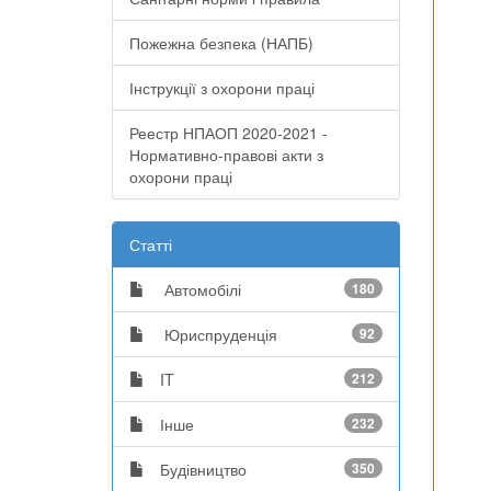
Пожежна безпека (НАПБ)
Інструкції з охорони праці
Реестр НПАОП 2020-2021 -
Нормативно-правові акти з
охорони праці
Статті
Автомобілі
180
Юриспруденція
92
IT
212
Інше
232
Будівництво
350