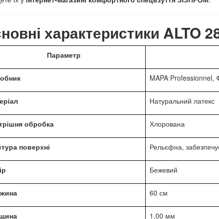
новні характеристики ALTO 2
Параметр
обник
MAPA Professionnel, 
еріал
Натуральний латекс
трішня обробка
Хлорована
стура поверхні
Рельєфна, забезпечу
ір
Бежевий
жина
60 см
щина
1,00 мм