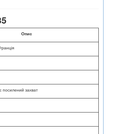
85
Опис
Франція
є посилений захват