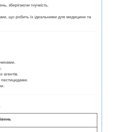
нь, зберігаючи гнучкість.
сами, що робить їх ідеальними для медицини та
зчинами.
.
х агентів.
а пестицидами.
ми.
5
івень