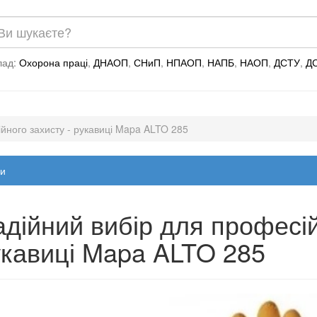
лад:
Охорона праці
,
ДНАОП
,
СНиП
,
НПАОП
,
НАПБ
,
НАОП
,
ДСТУ
,
Д
йного захисту - рукавиці Mapa ALTO 285
и
дійний вибір для професій
кавиці Mapa ALTO 285