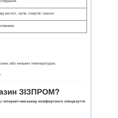
і стирання
д кислот, лугів, спиртів і масел
анізмами
соких або низьких температурах.
.
газин ЗІЗПРОМ?
до
інтернет-магазину комфортного спецвзуття