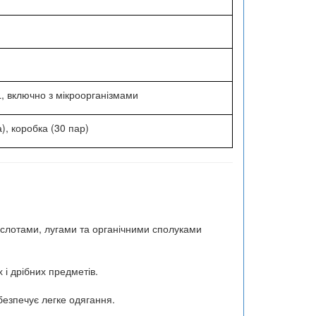
, включно з мікроорганізмами
), коробка (30 пар)
ислотами, лугами та органічними сполуками
і дрібних предметів.
езпечує легке одягання.