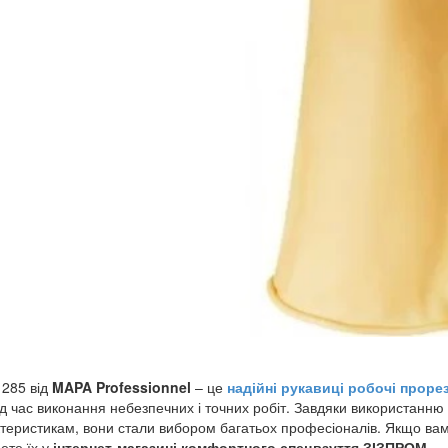
285 від
MAPA Professionnel
– це
надійні рукавиці робочі проре
ід час виконання небезпечних і точних робіт. Завдяки використанню
теристикам, вони стали вибором багатьох професіоналів. Якщо вам 
ете їх у
інтернет-магазині комфортного спецвзуття ЗІЗПРОМ
.