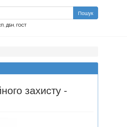
СП
,
ДБН
,
ГОСТ
ного захисту -