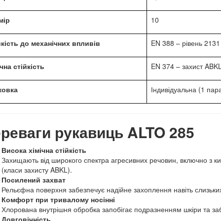
мір
10
йкість до механічних впливів
EN 388 – рівень 2131
чна стійкість
EN 374 – захист ABKL
ковка
Індивідуальна (1 пара
реваги рукавиць ALTO 285
Висока хімічна стійкість
Захищають від широкого спектра агресивних речовин, включно з к
(класи захисту ABKL).
Посилений захват
Рельєфна поверхня забезпечує надійне захоплення навіть слизьких 
Комфорт при тривалому носінні
Хлорована внутрішня обробка запобігає подразненням шкіри та заб
Довговічність