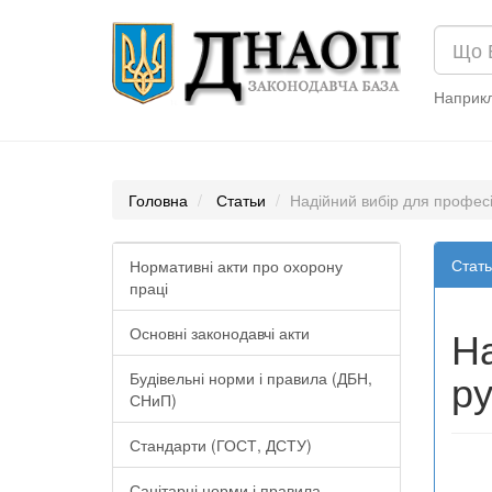
Наприк
Головна
Статьи
Надійний вибір для професі
Стать
Нормативні акти про охорону
праці
На
Основні законодавчі акти
ру
Будівельні норми і правила (ДБН,
СНиП)
Стандарти (ГОСТ, ДСТУ)
Санітарні норми і правила