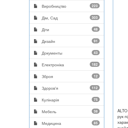
Виробництво
223
Дім, Сад
303
Діти
48
Дизайн
91
Документы
43
Електроніка
182
Зброя
12
Здоров'я
112
Кулінарія
75
ALTO 
Мебель
38
рук п
харак
Медицина
85
знайд