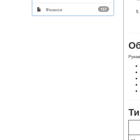
Фінанси
157
Об
Рукав
Ти