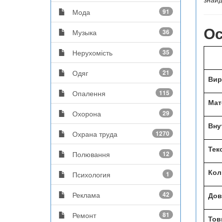
Мода
91
Ос
Музыка
36
Нерухомість
35
Одяг
21
Вир
Опалення
115
Мат
Охорона
29
Вну
Охрана труда
1270
Тек
Полювання
12
Кол
Психология
1
Реклама
42
Дов
Ремонт
81
Тов