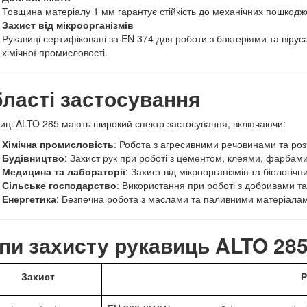
Товщина матеріалу 1 мм гарантує стійкість до механічних пошкодже
Захист від мікроорганізмів
Рукавиці сертифіковані за EN 374 для роботи з бактеріями та віру
хімічної промисловості.
ласті застосування
иці ALTO 285 мають широкий спектр застосування, включаючи:
Хімічна промисловість
: Робота з агресивними речовинами та ро
Будівництво
: Захист рук при роботі з цементом, клеями, фарбами
Медицина та лабораторії
: Захист від мікроорганізмів та біологічни
Сільське господарство
: Використання при роботі з добривами т
Енергетика
: Безпечна робота з маслами та паливними матеріала
пи захисту рукавиць ALTO 28
Захист
Р