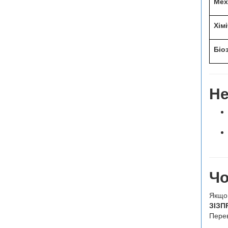
Мех
Хімі
Біо
Не
Чо
Якщо 
ЗІЗП
Перев