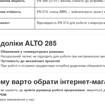
анічна міцність
EN 388 (2131): висока стійкість до розривів 
чна стійкість
EN 374: класи ABKL – забезпечують захист ві
захист
Відповідність EN 374 для роботи з мікроорг
доліки ALTO 285
Обмеження у температурних режимах
Натуральний латекс не підходить для роботи при екстремально ви
Чутливість до механічних проколів
При роботі з гострими предметами потрібна додаткова обережність
му варто обрати інтернет-ма
ви шукаєте, де
купити рукавиці робочі прорезинені
, зверніться 
РОМ
.
аги замовлення у нас: