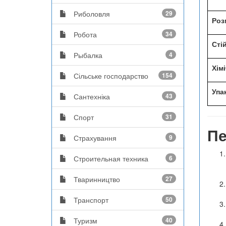
Риболовля
29
Роз
Робота
34
Сті
Рыбалка
4
Хімі
Сільське господарство
154
Упа
Сантехніка
43
Спорт
31
Пе
Страхування
9
Строительная техника
6
Тваринництво
27
Транспорт
50
Туризм
40