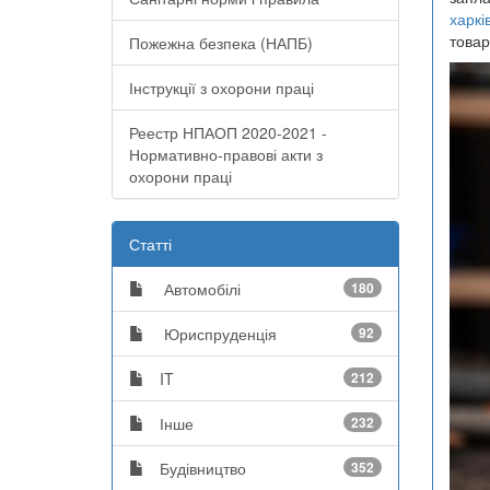
харкі
товар
Пожежна безпека (НАПБ)
Інструкції з охорони праці
Реестр НПАОП 2020-2021 -
Нормативно-правові акти з
охорони праці
Статті
Автомобілі
180
Юриспруденція
92
IT
212
Інше
232
Будівництво
352