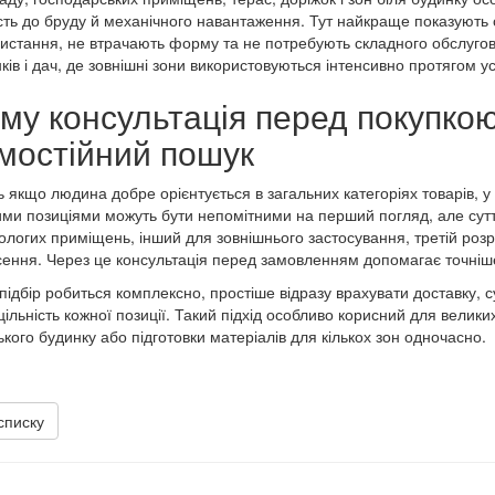
ість до бруду й механічного навантаження. Тут найкраще показують 
истання, не втрачають форму та не потребують складного обслуго
ків і дач, де зовнішні зони використовуються інтенсивно протягом у
му консультація перед покупкою
мостійний пошук
ь якщо людина добре орієнтується в загальних категоріях товарів, у
ми позиціями можуть бути непомітними на перший погляд, але сутт
ологих приміщень, інший для зовнішнього застосування, третій роз
ення. Через це консультація перед замовленням допомагає точніше 
підбір робиться комплексно, простіше відразу врахувати доставку, 
цільність кожної позиції. Такий підхід особливо корисний для велик
ького будинку або підготовки матеріалів для кількох зон одночасно.
списку