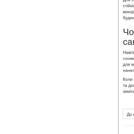
стійк
викор
будин
Чо
са
Навіт
схожи
для в
нанес
Коли 
та до
заміс
До 