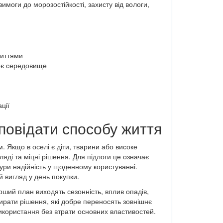
имоги до морозостійкості, захисту від вологи,
риттями
шнє середовище
ції
повідати способу життя
. Якщо в оселі є діти, тварини або високе
яді та міцні рішення. Для підлоги це означає
тури надійність у щоденному користуванні.
й вигляд у день покупки.
рший план виходять сезонність, вплив опадів,
ирати рішення, які добре переносять зовнішнє
користання без втрати основних властивостей.