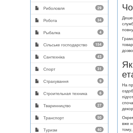
Чо
Риболовля
29
Дешев
Робота
34
служб
повну
Рыбалка
4
Грамо
товар
Сільське господарство
154
дозво
Сантехніка
43
Як
Спорт
31
ет
Страхування
9
На пр
оздоб
Строительная техника
6
підго
споча
Тваринництво
27
декор
Окрем
Транспорт
50
вже н
тому,
Туризм
40