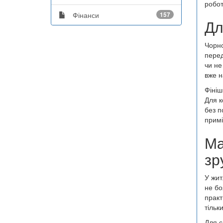
робот
Фінанси
157
Дл
Чорно
перед
чи не
вже н
Фініш
Для к
без п
примі
Ма
зр
У жит
не бо
практ
тільк
Для с