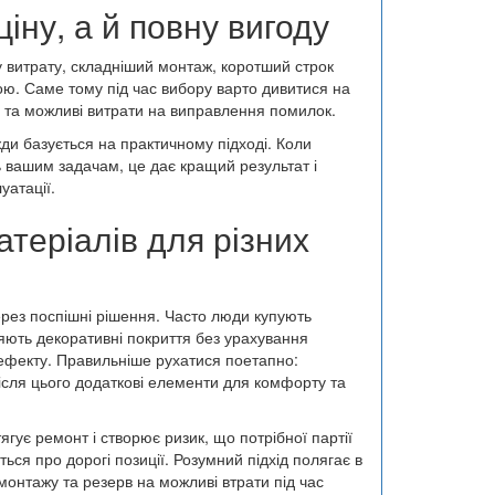
іну, а й повну вигоду
 витрату, складніший монтаж, коротший строк
ою. Саме тому під час вибору варто дивитися на
ку та можливі витрати на виправлення помилок.
жди базується на практичному підході. Коли
ть вашим задачам, це дає кращий результат і
уатації.
теріалів для різних
ерез поспішні рішення. Часто люди купують
яють декоративні покриття без урахування
о ефекту. Правильніше рухатися поетапно:
після цього додаткові елементи для комфорту та
ягує ремонт і створює ризик, що потрібної партії
ся про дорогі позиції. Розумний підхід полягає в
монтажу та резерв на можливі втрати під час