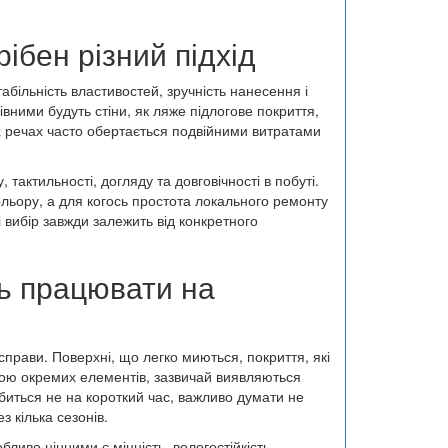
ібен різний підхід
більність властивостей, зручність нанесення і
вними будуть стіни, як ляже підлогове покриття,
х речах часто обертається подвійними витратами
тактильності, догляду та довговічності в побуті.
ольору, а для когось простота локального ремонту
і вибір завжди залежить від конкретного
ь працювати на
рави. Поверхні, що легко миються, покриття, які
ною окремих елементів, зазвичай виявляються
биться не на короткий час, важливо думати не
з кілька сезонів.
бливо цінними є міцність, вологостійкість,