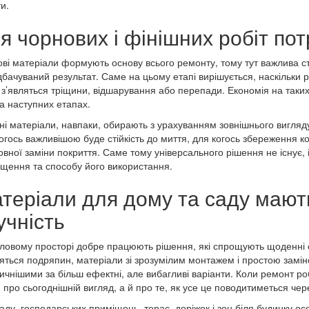
и.
я чорнових і фінішних робіт потр
ві матеріали формують основу всього ремонту, тому тут важлива ста
бачуваний результат. Саме на цьому етапі вирішується, наскільки рі
 з’являться тріщини, відшарування або перепади. Економія на таки
а наступних етапах.
ні матеріали, навпаки, обирають з урахуванням зовнішнього вигляду, 
огось важливішою буде стійкість до миття, для когось збереження к
овної заміни покриття. Саме тому універсального рішення не існує, 
щення та способу його використання.
теріали для дому та саду мают
учність
ловому просторі добре працюють рішення, які спрощують щоденні сп
яться подряпин, матеріали зі зрозумілим монтажем і простою замі
ичнішими за більш ефектні, але вибагливі варіанти. Коли ремонт ро
и про сьогоднішній вигляд, а й про те, як усе це поводитиметься чере
аду, господарських приміщень, терас, доріжок і зон біля будинку осо