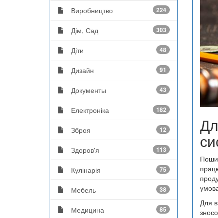
Виробництво
224
Дім, Сад
303
Діти
48
Дизайн
91
Документы
43
Електроніка
182
Дл
Зброя
12
си
Здоров'я
113
Пошир
працю
Кулінарія
75
проду
умова
Мебель
38
Для в
Медицина
85
зносо