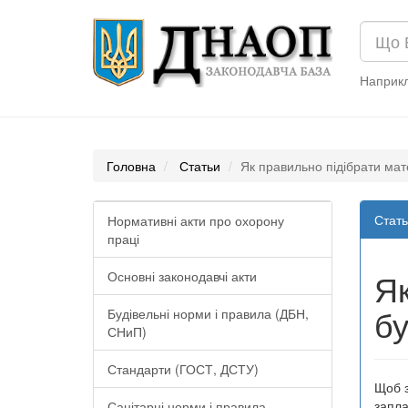
Наприк
Головна
Статьи
Як правильно підібрати мат
Стать
Нормативні акти про охорону
праці
Як
Основні законодавчі акти
бу
Будівельні норми і правила (ДБН,
СНиП)
Стандарти (ГОСТ, ДСТУ)
Щоб з
запла
Санітарні норми і правила