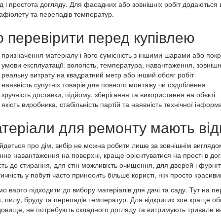
д і простота догляду. Для фасадних або зовнішніх робіт додаються в
афіолету та перепадів температур.
 перевірити перед купівлею
призначення матеріалу і його сумісність з іншими шарами або пок
умови експлуатації: вологість, температура, навантаження, зовні
реальну витрату на квадратний метр або інший обсяг робіт
наявність супутніх товарів для повного монтажу чи оздоблення
зручність доставки, підйому, зберігання та використання на обєкті
якість виробника, стабільність партій та наявність технічної інформа
теріали для ремонту мають від
йдеться про дім, вибір не можна робити лише за зовнішнім виглядом
не навантаження на поверхні, краще орієнтуватися на прості в догл
ість до стирання, для стін можливість очищення, для дверей і фурні
ичність у побуті часто приносить більше користі, ніж просто красиви
о варто підходити до вибору матеріалів для дачі та саду. Тут на пе
, пилу, бруду та перепадів температур. Для відкритих зон краще об
овище, не потребують складного догляду та витримують тривале ви