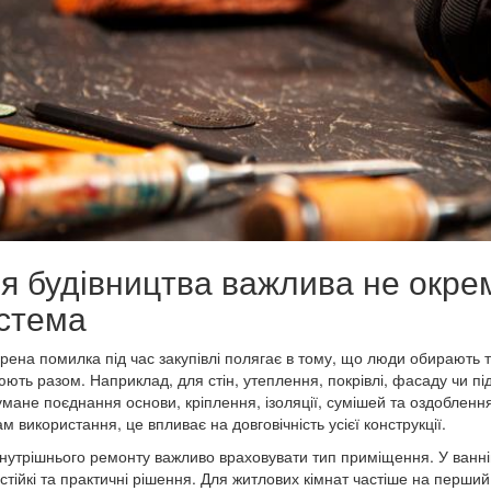
я будівництва важлива не окрем
стема
ена помилка під час закупівлі полягає в тому, що люди обирають 
ють разом. Наприклад, для стін, утеплення, покрівлі, фасаду чи пі
мане поєднання основи, кріплення, ізоляції, сумішей та оздобленн
м використання, це впливає на довговічність усієї конструкції.
нутрішнього ремонту важливо враховувати тип приміщення. У ванній, к
стійкі та практичні рішення. Для житлових кімнат частіше на перший