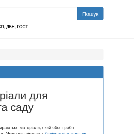
СП
,
ДБН
,
ГОСТ
ріали для
та саду
ираються матеріали, який обсяг робіт
им. Якщо вас цікавлять
будівельні матеріали