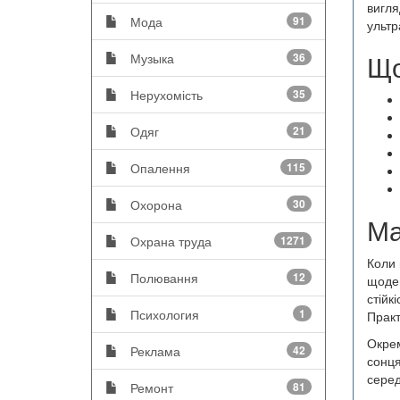
вигля
Мода
91
ультр
Що
Музыка
36
Нерухомість
35
Одяг
21
Опалення
115
Охорона
30
Ма
Охрана труда
1271
Коли 
Полювання
12
щоден
стійк
Психология
1
Практ
Окрем
Реклама
42
сонця
серед
Ремонт
81