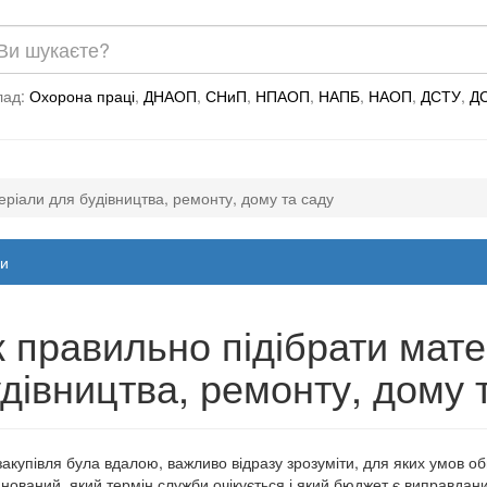
лад:
Охорона праці
,
ДНАОП
,
СНиП
,
НПАОП
,
НАПБ
,
НАОП
,
ДСТУ
,
Д
еріали для будівництва, ремонту, дому та саду
и
 правильно підібрати мате
дівництва, ремонту, дому 
акупівля була вдалою, важливо відразу зрозуміти, для яких умов об
нований, який термін служби очікується і який бюджет є виправдан