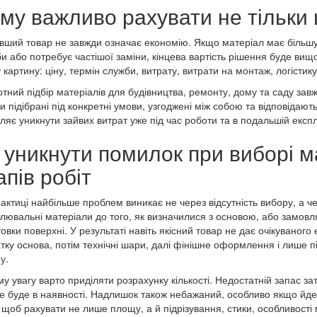
му важливо рахувати не тільки ц
ший товар не завжди означає економію. Якщо матеріал має більшу
и або потребує частішої заміни, кінцева вартість рішення буде вищ
 картину: ціну, термін служби, витрату, витрати на монтаж, логісти
тний підбір матеріалів для будівництва, ремонту, дому та саду зав
и підібрані під конкретні умови, узгоджені між собою та відповідаю
ляє уникнути зайвих витрат уже під час роботи та в подальшій експл
 уникнути помилок при виборі ма
апів робіт
актиці найбільше проблем виникає не через відсутність вибору, а ч
лювальні матеріали до того, як визначилися з основою, або замовл
товки поверхні. У результаті навіть якісний товар не дає очікуваног
тку основа, потім технічні шари, далі фінішне оформлення і лише 
у.
у увагу варто приділяти розрахунку кількості. Недостатній запас зат
е буде в наявності. Надлишок також небажаний, особливо якщо йдеть
 щоб рахувати не лише площу, а й підрізування, стики, особливості 