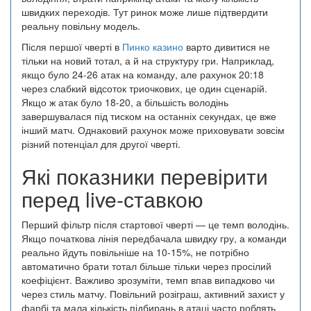
швидких переходів. Тут ринок може лише підтвердити
реальну повільну модель.
Після першої чверті в
Пинко казино
варто дивитися не
тільки на новий тотал, а й на структуру гри. Наприклад,
якщо було 24-26 атак на команду, але рахунок 20:18
через слабкий відсоток триочкових, це один сценарій.
Якщо ж атак було 18-20, а більшість володінь
завершувалася під тиском на останніх секундах, це вже
інший матч. Однаковий рахунок може приховувати зовсім
різний потенціал для другої чверті.
Які показники перевірити
перед live-ставкою
Перший фільтр після стартової чверті — це темп володінь.
Якщо початкова лінія передбачала швидку гру, а команди
реально йдуть повільніше на 10-15%, не потрібно
автоматично брати тотал більше тільки через просілий
коефіцієнт. Важливо зрозуміти, темп впав випадково чи
через стиль матчу. Повільний розіграш, активний захист у
фарбі та мала кількість підбирань в атаці часто роблять