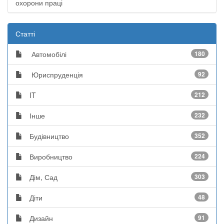
охорони праці
Статті
Автомобілі
180
Юриспруденція
92
IT
212
Інше
232
Будівництво
352
Виробництво
224
Дім, Сад
303
Діти
48
Дизайн
91