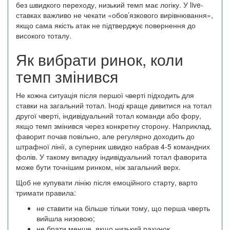
без швидкого переходу, низький темп має логіку. У live-
ставках важливо не чекати «обов’язкового вирівнювання»,
якщо сама якість атак не підтверджує повернення до
високого тоталу.
Як вибрати ринок, коли
темп змінився
Не кожна ситуація після першої чверті підходить для
ставки на загальний тотал. Іноді краще дивитися на тотал
другої чверті, індивідуальний тотал команди або фору,
якщо темп змінився через конкретну сторону. Наприклад,
фаворит почав повільно, але регулярно доходить до
штрафної лінії, а суперник швидко набрав 4-5 командних
фолів. У такому випадку індивідуальний тотал фаворита
може бути точнішим ринком, ніж загальний верх.
Щоб не купувати лінію після емоційного старту, варто
тримати правила:
не ставити на більше тільки тому, що перша чверть
вийшла низовою;
не брати менше, якщо низький рахунок