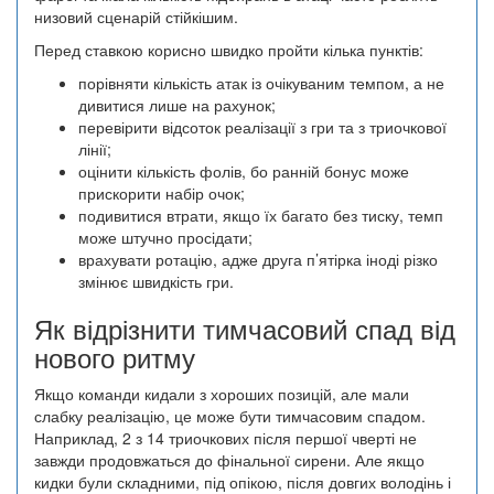
низовий сценарій стійкішим.
Перед ставкою корисно швидко пройти кілька пунктів:
порівняти кількість атак із очікуваним темпом, а не
дивитися лише на рахунок;
перевірити відсоток реалізації з гри та з триочкової
лінії;
оцінити кількість фолів, бо ранній бонус може
прискорити набір очок;
подивитися втрати, якщо їх багато без тиску, темп
може штучно просідати;
врахувати ротацію, адже друга п’ятірка іноді різко
змінює швидкість гри.
Як відрізнити тимчасовий спад від
нового ритму
Якщо команди кидали з хороших позицій, але мали
слабку реалізацію, це може бути тимчасовим спадом.
Наприклад, 2 з 14 триочкових після першої чверті не
завжди продовжаться до фінальної сирени. Але якщо
кидки були складними, під опікою, після довгих володінь і