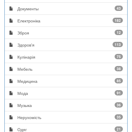
Документы
43
Електроніка
182
Зброя
12
Здоров'я
113
Кулінарія
75
Мебель
38
Медицина
85
Мода
91
Музыка
36
Нерухомість
35
Одяг
21