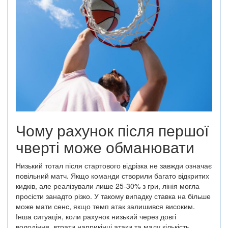
Чому рахунок після першої
чверті може обманювати
Низький тотал після стартового відрізка не завжди означає
повільний матч. Якщо команди створили багато відкритих
кидків, але реалізували лише 25-30% з гри, лінія могла
просісти занадто різко. У такому випадку ставка на більше
може мати сенс, якщо темп атак залишився високим.
Інша ситуація, коли рахунок низький через довгі
володіння, втрати наприкінці атаки та малу кількість