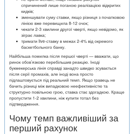
спричинений лише поганою реалізацією відкритих
кидків;
зменшувати суму ставки, якщо різниця з початковою
лінією вже перевищила 8-12 очок;
чекати 2-3 хвилини другої чверті, якщо невідомо, як
зіграє лавка;
тримати live-ставку в межах 2-4% від окремого
баскетбольного банку.
Найбільша помилка після першої чверті — вважати, що
ринок обов’язково перебільшив реакцію. Іноді
букмекерська лінія справді занадто швидко зсувається
після серії промахів, але іноді вона просто
підлаштовується під реальний темп. Якщо гравець не
бачить різниці між випадковою неефективністю та
структурно повільною грою, ставка стає здогадкою. Краще
пропустити 1-2 хвилини, ніж купити тотал без
підтвердження.
Чому темп важливіший за
перший рахунок