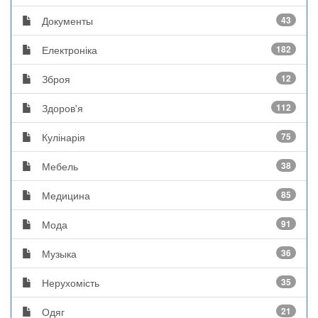
Документы
43
Електроніка
182
Зброя
12
Здоров'я
112
Кулінарія
75
Мебель
38
Медицина
85
Мода
91
Музыка
36
Нерухомість
35
Одяг
21