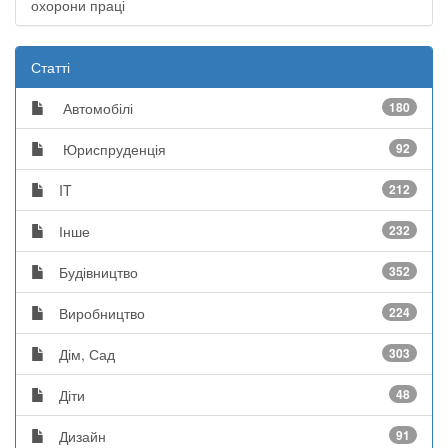
охорони праці
Статті
Автомобілі
180
Юриспруденція
92
IT
212
Інше
232
Будівництво
352
Виробництво
224
Дім, Сад
303
Діти
48
Дизайн
91