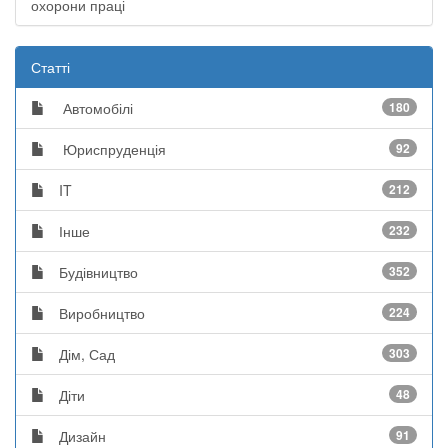
охорони праці
Статті
Автомобілі
180
Юриспруденція
92
IT
212
Інше
232
Будівництво
352
Виробництво
224
Дім, Сад
303
Діти
48
Дизайн
91