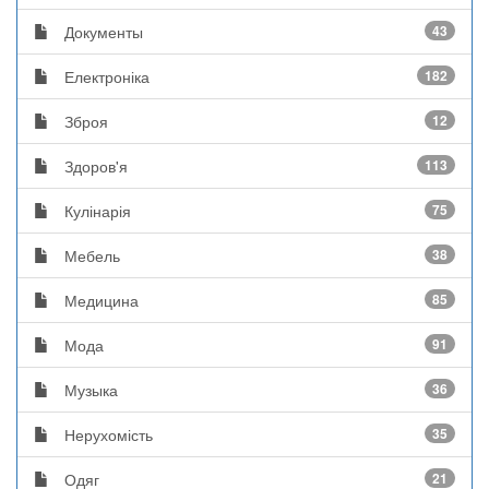
Документы
43
Електроніка
182
Зброя
12
Здоров'я
113
Кулінарія
75
Мебель
38
Медицина
85
Мода
91
Музыка
36
Нерухомість
35
Одяг
21