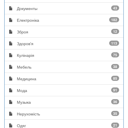
Документы
43
Електроніка
182
Зброя
12
Здоров'я
113
Кулінарія
75
Мебель
38
Медицина
85
Мода
91
Музыка
36
Нерухомість
35
Одяг
21