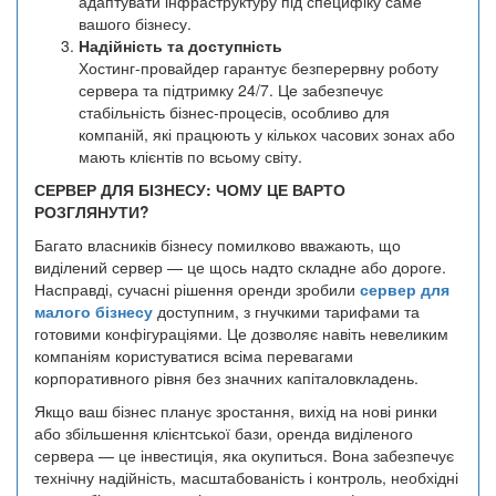
адаптувати інфраструктуру під специфіку саме
вашого бізнесу.
Надійність та доступність
Хостинг-провайдер гарантує безперервну роботу
сервера та підтримку 24/7. Це забезпечує
стабільність бізнес-процесів, особливо для
компаній, які працюють у кількох часових зонах або
мають клієнтів по всьому світу.
СЕРВЕР ДЛЯ БІЗНЕСУ: ЧОМУ ЦЕ ВАРТО
РОЗГЛЯНУТИ?
Багато власників бізнесу помилково вважають, що
виділений сервер — це щось надто складне або дороге.
Насправді, сучасні рішення оренди зробили
сервер для
малого бізнесу
доступним, з гнучкими тарифами та
готовими конфігураціями. Це дозволяє навіть невеликим
компаніям користуватися всіма перевагами
корпоративного рівня без значних капіталовкладень.
Якщо ваш бізнес планує зростання, вихід на нові ринки
або збільшення клієнтської бази, оренда виділеного
сервера — це інвестиція, яка окупиться. Вона забезпечує
технічну надійність, масштабованість і контроль, необхідні