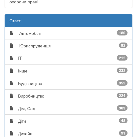
охорони праці
Статті
Автомобілі
180
Юриспруденція
92
IT
212
Інше
232
Будівництво
352
Виробництво
224
Дім, Сад
303
Діти
48
Дизайн
91