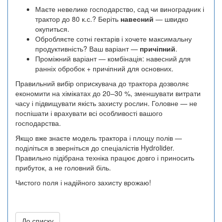
Маєте невелике господарство, сад чи виноградник і
трактор до 80 к.с.? Беріть
навесний
— швидко
окупиться.
Обробляєте сотні гектарів і хочете максимальну
продуктивність? Ваш варіант —
причіпний
.
Проміжний варіант — комбінація: навесний для
ранніх обробок + причіпний для основних.
Правильний вибір оприскувача до трактора дозволяє
економити на хімікатах до 20–30 %, зменшувати витрати
часу і підвищувати якість захисту рослин. Головне — не
поспішати і врахувати всі особливості вашого
господарства.
Якщо вже знаєте модель трактора і площу полів —
поділіться в зверніться до спеціалістів Hydrolider.
Правильно підібрана техніка працює довго і приносить
прибуток, а не головний біль.
Чистого поля і надійного захисту врожаю!
До списку