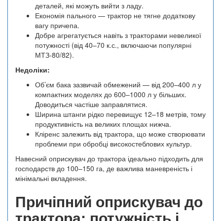
деталей, які можуть вийти з ладу.
Економія пального — трактор не тягне додаткову
вагу причепа.
Добре агрегатується навіть з тракторами невеликої
потужності (від 40–70 к.с., включаючи популярні
МТЗ-80/82).
Недоліки:
Об’єм бака зазвичай обмежений — від 200–400 л у
компактних моделях до 600–1000 л у більших.
Доводиться частіше заправлятися.
Ширина штанги рідко перевищує 12–18 метрів, тому
продуктивність на великих площах нижча.
Кліренс залежить від трактора, що може створювати
проблеми при обробці високостеблових культур.
Навесний оприскувач до трактора ідеально підходить для
господарств до 100–150 га, де важлива маневреність і
мінімальні вкладення.
Причіпний оприскувач до
трактора: потужність і