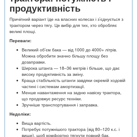
продуктивність
Причіпний варіант їде на власних колесах і з’єднується з
трактором через тягу. Це вибір для тих, хто обробляє
великі площі.
Переваги:
Великий об’єм бака — від 1000 до 4000+ літрів.
Можна обробити значно більшу площу без
дозаправки.
Широка штанга — 18–36 метрів і більше, що дає
високу продуктивність за зміну.
Краща стабільність штанги завдяки окремій ходовій
частині і системам амортизації.
Менше навантаження на задню навіску трактора,
що продовжує ресурс техніки.
Зручніше транспортування і заправка.
Недоліки:
Вища вартість.
Потребує потужнішого трактора (від 80–120 к.с. і
вище), щоб комфортно тягнути повний бак.