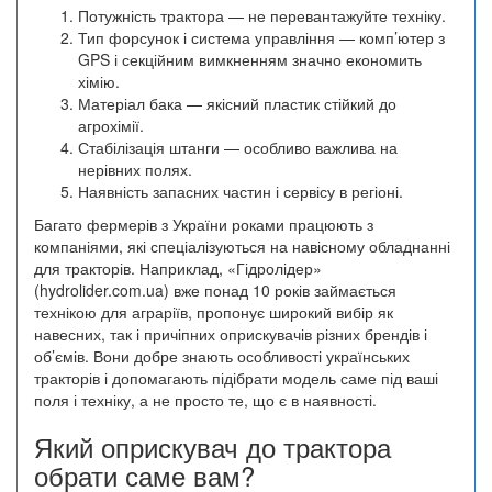
Потужність трактора — не перевантажуйте техніку.
Тип форсунок і система управління — комп’ютер з
GPS і секційним вимкненням значно економить
хімію.
Матеріал бака — якісний пластик стійкий до
агрохімії.
Стабілізація штанги — особливо важлива на
нерівних полях.
Наявність запасних частин і сервісу в регіоні.
Багато фермерів з України роками працюють з
компаніями, які спеціалізуються на навісному обладнанні
для тракторів. Наприклад, «Гідролідер»
(hydrolider.com.ua) вже понад 10 років займається
технікою для аграріїв, пропонує широкий вибір як
навесних, так і причіпних оприскувачів різних брендів і
об’ємів. Вони добре знають особливості українських
тракторів і допомагають підібрати модель саме під ваші
поля і техніку, а не просто те, що є в наявності.
Який оприскувач до трактора
обрати саме вам?