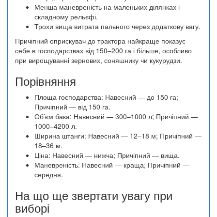
Менша маневреність на маленьких ділянках і
складному рельєфі.
Трохи вища витрата пального через додаткову вагу.
Причіпний оприскувач до трактора найкраще показує
себе в господарствах від 150–200 га і більше, особливо
при вирощуванні зернових, соняшнику чи кукурудзи.
Порівняння
Площа господарства: Навесний — до 150 га;
Причіпний — від 150 га.
Об’єм бака: Навесний — 300–1000 л; Причіпний —
1000–4200 л.
Ширина штанги: Навесний — 12–18 м; Причіпний —
18–36 м.
Ціна: Навесний — нижча; Причіпний — вища.
Маневреність: Навесний — краща; Причіпний —
середня.
На що ще звертати увагу при
виборі