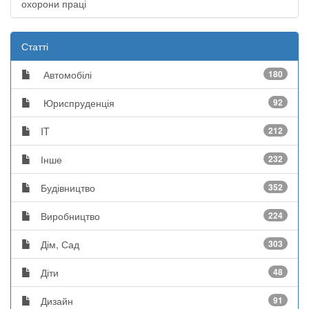
охорони праці
Статті
Автомобілі
180
Юриспруденція
92
IT
212
Інше
232
Будівництво
352
Виробництво
224
Дім, Сад
303
Діти
48
Дизайн
91