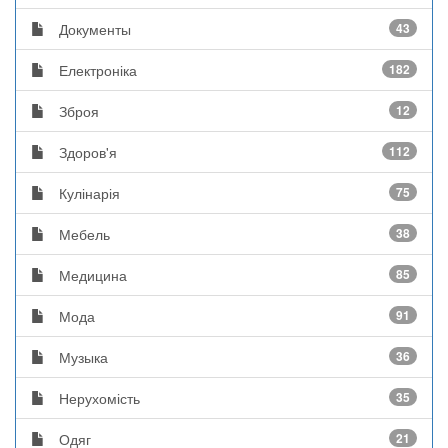
Документы
43
Електроніка
182
Зброя
12
Здоров'я
112
Кулінарія
75
Мебель
38
Медицина
85
Мода
91
Музыка
36
Нерухомість
35
Одяг
21