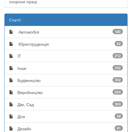
охорони праці
Статті
Автомобілі
180
Юриспруденція
92
IT
212
Інше
232
Будівництво
352
Виробництво
224
Дім, Сад
303
Діти
48
Дизайн
91