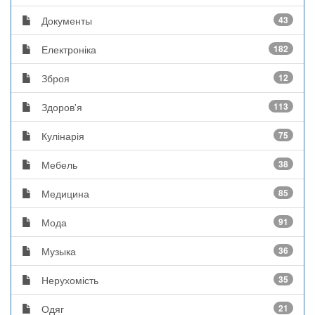
Документы
43
Електроніка
182
Зброя
12
Здоров'я
113
Кулінарія
75
Мебель
38
Медицина
85
Мода
91
Музыка
36
Нерухомість
35
Одяг
21