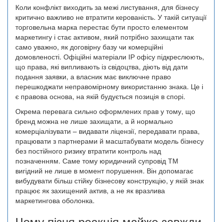
Коли конфлікт виходить за межі листування, для бізнесу
критично важливо не втратити керованість. У такій ситуації
торговельна марка перестає бути просто елементом
маркетингу і стає активом, який потрібно захищати так
само уважно, як договірну базу чи комерційні
домовленості. Офіційні матеріали ІР офісу підкреслюють,
що права, які випливають із свідоцтва, діють від дати
подання заявки, а власник має виключне право
перешкоджати неправомірному використанню знака. Це і
є правова основа, на якій будується позиція в спорі.
Окрема перевага сильно оформлених прав у тому, що
бренд можна не лише захищати, а й нормально
комерціалізувати – видавати ліцензії, передавати права,
працювати з партнерами й масштабувати модель бізнесу
без постійного ризику втратити контроль над
позначенням. Саме тому юридичний супровід ТМ
вигідний не лише в момент порушення. Він допомагає
вибудувати більш стійку бізнесову конструкцію, у якій знак
працює як захищений актив, а не як вразлива
маркетингова оболонка.
Чому пізня реакція майже завжди