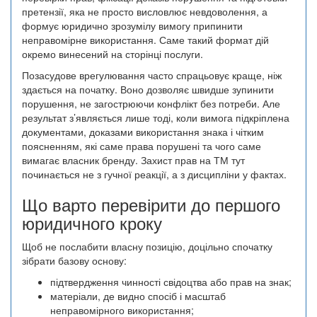
претензії, яка не просто висловлює невдоволення, а
формує юридично зрозумілу вимогу припинити
неправомірне використання. Саме такий формат дій
окремо винесений на сторінці послуги.
Позасудове врегулювання часто спрацьовує краще, ніж
здається на початку. Воно дозволяє швидше зупинити
порушення, не загострюючи конфлікт без потреби. Але
результат з’являється лише тоді, коли вимога підкріплена
документами, доказами використання знака і чітким
поясненням, які саме права порушені та чого саме
вимагає власник бренду. Захист прав на ТМ тут
починається не з гучної реакції, а з дисципліни у фактах.
Що варто перевірити до першого
юридичного кроку
Щоб не послабити власну позицію, доцільно спочатку
зібрати базову основу:
підтвердження чинності свідоцтва або прав на знак;
матеріали, де видно спосіб і масштаб
неправомірного використання;