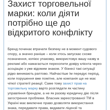
Захист торговельної
марки: коли діяти
потрібно ще до
відкритого конфлікту
Бренд починає втрачати безпеку не в момент судового
спору, а значно раніше – коли хтось запускає схоже
позначення, копіює упаковку, використовує вашу назву в
рекламі або намагається перехопити довіру клієнта через
асоціацію з уже відомим знаком. У бізнесі такі ситуації
рідко виникають раптово. Найчастіше їм передує період,
коли порушення вже помітне, але компанія ще не має
чіткої стратегії реакції. Саме тому
захист прав на
торговельну марку
варто розглядати як частину
управління брендом, а не як разову юридичну дію після
загострення проблеми. Власник зареєстрованої ТМ в
Україні має виключне право дозволяти використання
знака, передавати права, видавати ліцензії та