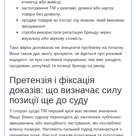
етикетці або вивісці;
застосування ТМ у рекламі, домені або картці
товару без дозволу;
продаж товарів чи послуг під знаком, який викликає
змішування;
спроба використати репутацію бренду через
візуальну або звукову схожість.
Така звірка допомагає не знецінити проблему на початку.
Вона також дає змогу зрозуміти, чи йдеться про разовий
інцидент, чи про системне порушення, яке вже шкодить
продажам, репутації та позиції бренду на ринку.
Претензія і фіксація
доказів: що визначає силу
позиції ще до суду
У спорах щодо ТМ перший крок має велике значення.
Якщо бізнес одразу переходить до хаотичних публічних
звинувачень або емоційного листування, він послаблює
власну позицію. Натомість сильний підхід починається з
перевірки прав, фіксації доказів порушення та підготовки