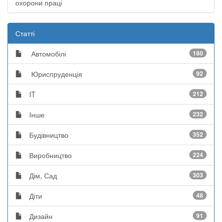
охорони праці
Статті
Автомобілі
180
Юриспруденція
92
IT
212
Інше
232
Будівництво
352
Виробництво
224
Дім, Сад
303
Діти
48
Дизайн
91