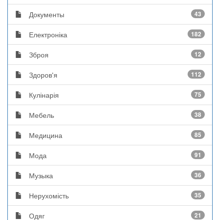
Документы
43
Електроніка
182
Зброя
12
Здоров'я
112
Кулінарія
75
Мебель
38
Медицина
85
Мода
91
Музыка
36
Нерухомість
35
Одяг
21