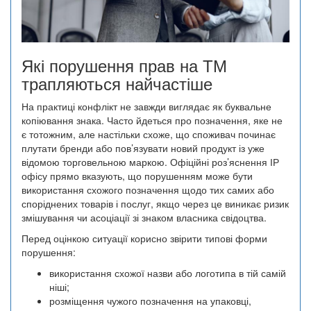
Які порушення прав на ТМ
трапляються найчастіше
На практиці конфлікт не завжди виглядає як буквальне
копіювання знака. Часто йдеться про позначення, яке не
є тотожним, але настільки схоже, що споживач починає
плутати бренди або пов’язувати новий продукт із уже
відомою торговельною маркою. Офіційні роз’яснення ІР
офісу прямо вказують, що порушенням може бути
використання схожого позначення щодо тих самих або
споріднених товарів і послуг, якщо через це виникає ризик
змішування чи асоціації зі знаком власника свідоцтва.
Перед оцінкою ситуації корисно звірити типові форми
порушення:
використання схожої назви або логотипа в тій самій
ніші;
розміщення чужого позначення на упаковці,