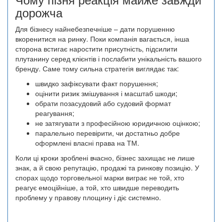
дорожча
Для бізнесу найнебезпечніше – дати порушенню
вкоренитися на ринку. Поки компанія вагається, інша
сторона встигає наростити присутність, підсилити
плутанину серед клієнтів і послабити унікальність вашого
бренду. Саме тому сильна стратегія виглядає так:
швидко зафіксувати факт порушення;
оцінити ризик змішування і масштаб шкоди;
обрати позасудовий або судовий формат
реагування;
не затягувати з професійною юридичною оцінкою;
паралельно перевірити, чи достатньо добре
оформлені власні права на ТМ.
Коли ці кроки зроблені вчасно, бізнес захищає не лише
знак, а й свою репутацію, продажі та ринкову позицію. У
спорах щодо торговельної марки виграє не той, хто
реагує емоційніше, а той, хто швидше переводить
проблему у правову площину і діє системно.