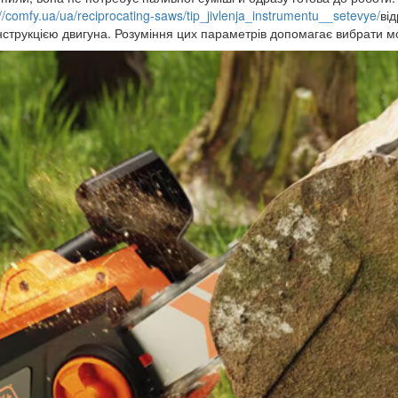
://comfy.ua/ua/reciprocating-saws/tip_jivlenja_instrumentu__setevye/
ві
нструкцією двигуна. Розуміння цих параметрів допомагає вибрати мо