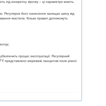
ть під конкретну зірочку – ці параметри мають
о. Регулярне його нанесення захищає шину від
авання мастила. Кілька правил допоможуть
мотор;
убезпечить процес експлуатації. Регулярний
MFY представлено мережеві ланцюгові пили різної