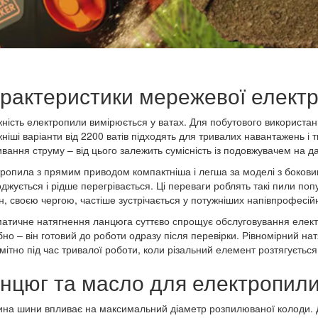
рактеристики мережевої елект
ність електропили вимірюється у ватах. Для побутового використанн
ніші варіанти від 2200 ватів підходять для тривалих навантажень і
вання струму – від цього залежить сумісність із подовжувачем на да
ропила з прямим приводом компактніша і легша за моделі з боков
джується і рідше перегрівається. Ці переваги роблять такі пили п
н, своєю чергою, частіше зустрічається у потужніших напівпрофесі
атичне натягнення ланцюга суттєво спрощує обслуговування елект
бно – він готовий до роботи одразу після перевірки. Рівномірний н
мітно під час тривалої роботи, коли різальний елемент розтягується 
нцюг та масло для електропил
на шини впливає на максимальний діаметр розпилюваної колоди. 