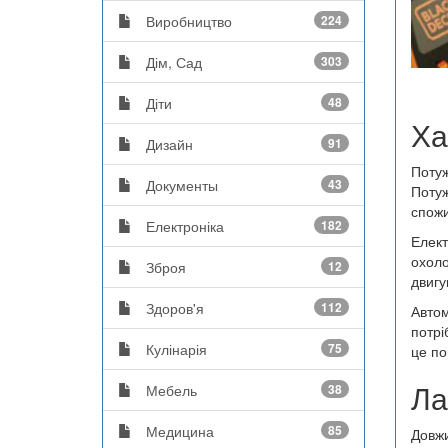
Виробництво
224
Дім, Сад
303
Діти
48
Ха
Дизайн
91
Потуж
Документы
43
Потуж
спожи
Електроніка
182
Елект
охоло
Зброя
12
двигу
Здоров'я
112
Автом
потрі
Кулінарія
75
це по
Ла
Мебель
38
Медицина
85
Довжи