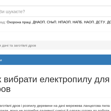
лад:
Охорона праці
,
ДНАОП
,
СНиП
,
НПАОП
,
НАПБ
,
НАОП
,
ДСТУ
,
Д
дачі та заготівлі дров
и
 вибрати електропилу для д
ров
аготівлі дров і розпилу деревини на дачі мережева ланцюгова пила –
пили, вона не потребує паливної суміші й одразу готова до роботи