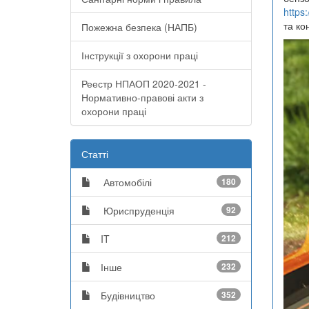
https
та ко
Пожежна безпека (НАПБ)
Інструкції з охорони праці
Реестр НПАОП 2020-2021 -
Нормативно-правові акти з
охорони праці
Статті
Автомобілі
180
Юриспруденція
92
IT
212
Інше
232
Будівництво
352