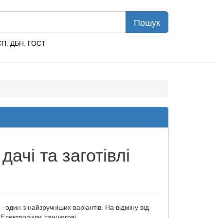
СП
,
ДБН
,
ГОСТ
ачі та заготівлі
 один з найзручніших варіантів. На відміну від
. Електропили ланцюгові