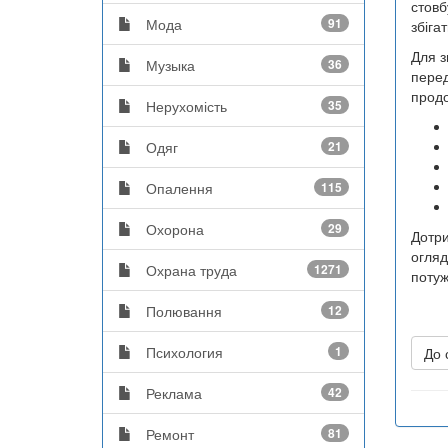
стовб
Мода
91
збіга
Для з
Музыка
36
перед
продо
Нерухомість
35
Одяг
21
Опалення
115
Охорона
29
Дотри
огляд
Охрана труда
1271
потуж
Полювання
12
Психология
1
До 
Реклама
42
Ремонт
81