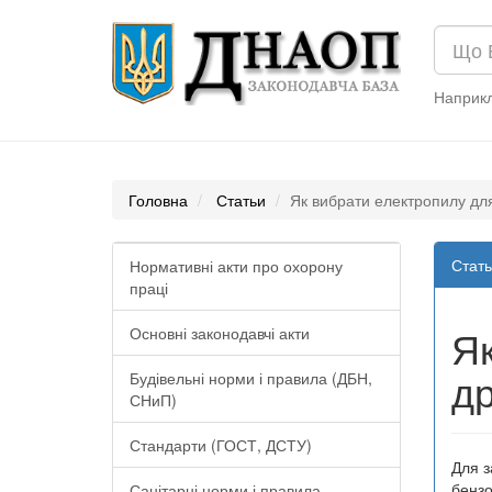
Наприк
Головна
Статьи
Як вибрати електропилу для 
Стать
Нормативні акти про охорону
праці
Як
Основні законодавчі акти
д
Будівельні норми і правила (ДБН,
СНиП)
Стандарти (ГОСТ, ДСТУ)
Для з
бензо
Санітарні норми і правила