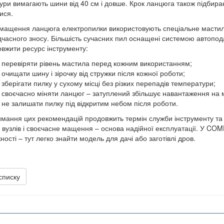
ури вимагають шини від 40 см і довше. Крок ланцюга також підбираю
тися.
мащення ланцюга електропилки використовують спеціальне мастил
часного зносу. Більшість сучасних пил оснащені системою автопод
вжити ресурс інструменту:
перевіряти рівень мастила перед кожним використанням;
очищати шину і зірочку від стружки після кожної роботи;
зберігати пилку у сухому місці без різких перепадів температури;
своєчасно міняти ланцюг – затуплений збільшує навантаження на 
не залишати пилку під відкритим небом після роботи.
мання цих рекомендацій продовжить термін служби інструменту та 
 вузлів і своєчасне мащення – основа надійної експлуатації. У CO
ності – тут легко знайти модель для дачі або заготівлі дров.
списку