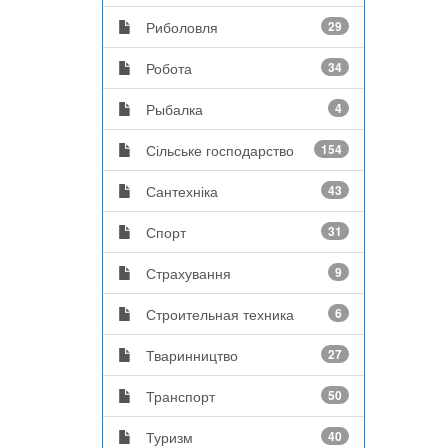
Риболовля
29
Робота
34
Рыбалка
4
Сільське господарство
154
Сантехніка
43
Спорт
31
Страхування
9
Строительная техника
6
Тваринництво
27
Транспорт
50
Туризм
40