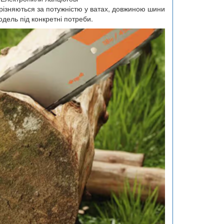
дрізняються за потужністю у ватах, довжиною шини
дель під конкретні потреби.