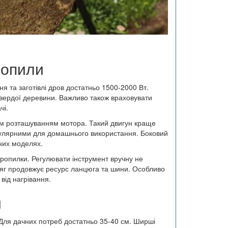
ропили
я та заготівлі дров достатньо 1500-2000 Вт.
 твердої деревини. Важливо також враховувати
чі.
им розташуванням мотора. Такий двигун краще
опулярними для домашнього використання. Боковий
йних моделях.
ропилки. Регулювати інструмент вручну не
атяг продовжує ресурс ланцюга та шини. Особливо
від нагрівання.
и
Для дачних потреб достатньо 35-40 см. Ширші