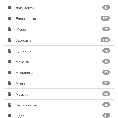
Документы
43
Електроніка
182
Зброя
12
Здоров'я
113
Кулінарія
75
Мебель
38
Медицина
85
Мода
91
Музыка
36
Нерухомість
35
Одяг
21