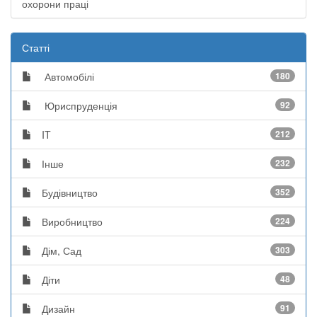
охорони праці
Статті
Автомобілі
180
Юриспруденція
92
IT
212
Інше
232
Будівництво
352
Виробництво
224
Дім, Сад
303
Діти
48
Дизайн
91